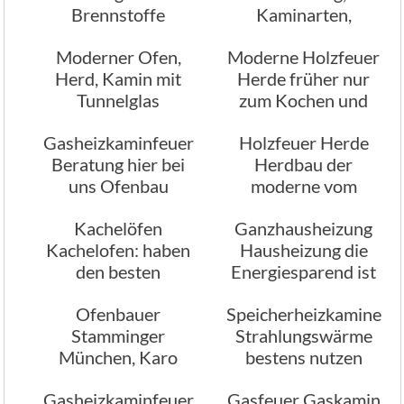
Brennstoffe
Kaminarten,
Ofenbau
Moderner Ofen,
Moderne Holzfeuer
Herd, Kamin mit
Herde früher nur
Tunnelglas
zum Kochen und
Heizen
Gasheizkaminfeuer
Holzfeuer Herde
Beratung hier bei
Herdbau der
uns Ofenbau
moderne vom
Ofenbau
Kachelöfen
Ganzhausheizung
Kachelofen: haben
Hausheizung die
den besten
Energiesparend ist
Heizeffekt
Ofenbauer
Speicherheizkamine
Stamminger
Strahlungswärme
München, Karo
bestens nutzen
Kamine
Gasheizkaminfeuer
Gasfeuer Gaskamin