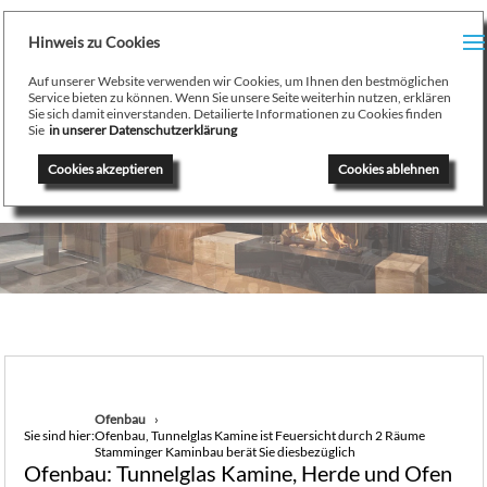
H
Hinweis zu Cookies
Menu
PR
Auf unserer Website verwenden wir Cookies, um Ihnen den bestmöglichen
August Stamminger
Service bieten zu können. Wenn Sie unsere Seite weiterhin nutzen, erklären
Sie sich damit einverstanden. Detailierte Informationen zu Cookies finden
Beratung
-
Planung
-
Ausführung
-
Wartung
-
Reparatur
TE
Sie
in unserer Datenschutzerklärung
Ofenbau Kaminbau Gaskamine Kachelofen Heizkamine
Cookies akzeptieren
Cookies ablehnen
SE
K
/
H
G
GA
Ofenbau
Sie sind hier:
Ofenbau, Tunnelglas Kamine ist Feuersicht durch 2 Räume
N
Stamminger Kaminbau berät Sie diesbezüglich
Ofenbau: Tunnelglas Kamine, Herde und Ofen