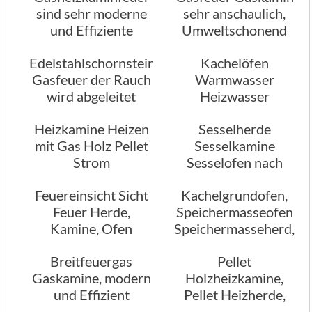
sind sehr moderne
sehr anschaulich,
und Effiziente
Umweltschonend
Feuerungsarten
Edelstahlschornstein
Kachelöfen
Gasfeuer der Rauch
Warmwasser
wird abgeleitet
Heizwasser
Brauchwasser, kein
Heizkamine Heizen
Sesselherde
Problem
mit Gas Holz Pellet
Sesselkamine
Strom
Sesselofen nach
Wunsch geplant
Feuereinsicht Sicht
Kachelgrundofen,
gebaut Ofenbau
Feuer Herde,
Speichermasseofen
Kaminbau
Kamine, Ofen
Speichermasseherd,
Speichermassekamin
Breitfeuergas
Pellet
Gaskamine, modern
Holzheizkamine,
und Effizient
Pellet Heizherde,
Pellet Heizofen vom