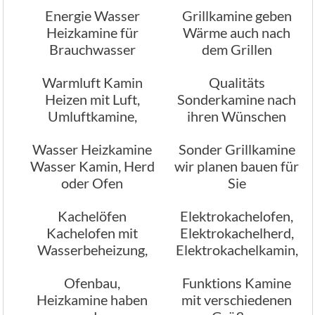
Energie Wasser
Grillkamine geben
Ofenbau München
Heizkamine für
Wärme auch nach
Brauchwasser
dem Grillen
Warmluft Kamin
Qualitäts
Heizen mit Luft,
Sonderkamine nach
Umluftkamine,
ihren Wünschen
Umluftofen, Umluft
Wasser Heizkamine
Sonder Grillkamine
Holzofen,
Wasser Kamin, Herd
wir planen bauen für
Heiztechniken
oder Ofen
Sie
Kachelöfen
Elektrokachelofen,
Kachelofen mit
Elektrokachelherd,
Wasserbeheizung,
Elektrokachelkamin,
vom Profi
Ofen der mit Strom
Ofenbau,
Funktions Kamine
Ofenbauexperten
beheizt wird
Heizkamine haben
mit verschiedenen