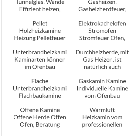
Tunnelglas, Wände
Gasheizen,
Effizient heizen,
Gasheizherdfeuer,
Romantik pur
Gasfeuerstellen
Pellet
Elektrokachelofen
Holzheizkamine
Stromofen
Heizung Pelletfeuer
Stromfeuer Ofen,
Herde Pelletfeuer
Stromfeuer Herde
Unterbrandheizkamine
Durchheizherde, mit
Ofen
Kaminarten können
Gas Heizen, ist
im Ofenbau
natürlich auch
variieren
möglich
Flache
Gaskamin Kamine
Unterbrandheizkamine
Individuelle Kamine
Flachbaukamine
vom Ofenbau
Flachbauherde
Offene Kamine
Warmluft
Flachbauofen
Offene Herde Offen
Heizkamin vom
Ofen, Beratung
professionellen
Planung
Ofenbau, Mehrraum