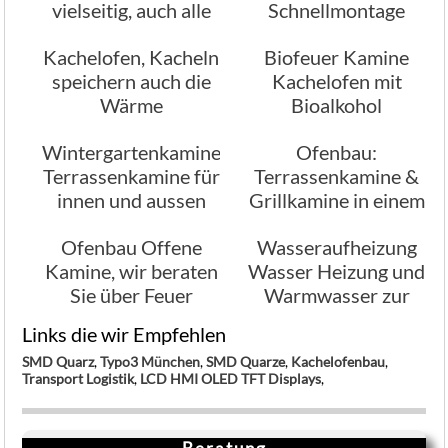
vielseitig, auch alle
Schnellmontage
anderen Arten von
Baukastensystem
Kachelofen, Kacheln
Biofeuer Kamine
Öfen
speichern auch die
Kachelofen mit
Wärme
Bioalkohol
Wintergartenkamine
Ofenbau:
Terrassenkamine für
Terrassenkamine &
innen und aussen
Grillkamine in einem
bei Stamminger
Ofenbau Offene
Wasseraufheizung
Kamine, wir beraten
Wasser Heizung und
Sie über Feuer
Warmwasser zur
Möglichkeiten,
gleichen Zeit
Links die wir Empfehlen
Offenes Feuer
SMD Quarz
,
Typo3 München
,
SMD Quarze
,
Kachelofenbau
,
Transport Logistik
,
LCD HMI OLED TFT Displays
,