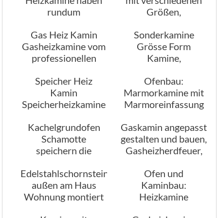
rundum
Größen,
Feuereinsicht
Holzkamine,
Gas Heiz Kamin
Sonderkamine
Stromkamine,
Gasheizkamine vom
Grösse Form
Gaskamine,
professionellen
Kamine,
Pelletkamine
Ofenbau
Sonderkamine
Speicher Heiz
Ofenbau:
Kamin
Marmorkamine mit
Speicherheizkamine
Marmoreinfassung
Speicherkamine
Kachelgrundofen
Gaskamin angepasst
Schamotte
gestalten und bauen,
speichern die
Gasheizherdfeuer,
Wärme im
Gasheizofenfeuer
Edelstahlschornstein
Ofen und
Speichermasseofen
außen am Haus
Kaminbau:
Wohnung montiert
Heizkamine
Heizanlagen,