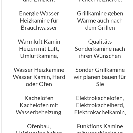
Pellet Heizofen vom
Energie Wasser
Grillkamine geben
Ofenbau München
Heizkamine für
Wärme auch nach
Brauchwasser
dem Grillen
Warmluft Kamin
Qualitäts
Heizen mit Luft,
Sonderkamine nach
Umluftkamine,
ihren Wünschen
Umluftofen, Umluft
Wasser Heizkamine
Sonder Grillkamine
Holzofen,
Wasser Kamin, Herd
wir planen bauen für
Heiztechniken
oder Ofen
Sie
Kachelöfen
Elektrokachelofen,
Kachelofen mit
Elektrokachelherd,
Wasserbeheizung,
Elektrokachelkamin,
vom Profi
Ofen der mit Strom
Ofenbau,
Funktions Kamine
Ofenbauexperten
beheizt wird
Heizkamine haben
mit verschiedenen