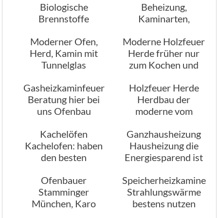
Biologische
Beheizung,
Brennstoffe
Kaminarten,
Ofenbau
Moderner Ofen,
Moderne Holzfeuer
Herd, Kamin mit
Herde früher nur
Tunnelglas
zum Kochen und
Heizen
Gasheizkaminfeuer
Holzfeuer Herde
Beratung hier bei
Herdbau der
uns Ofenbau
moderne vom
Ofenbau
Kachelöfen
Ganzhausheizung
Kachelofen: haben
Hausheizung die
den besten
Energiesparend ist
Heizeffekt
Ofenbauer
Speicherheizkamine
Stamminger
Strahlungswärme
München, Karo
bestens nutzen
Kamine