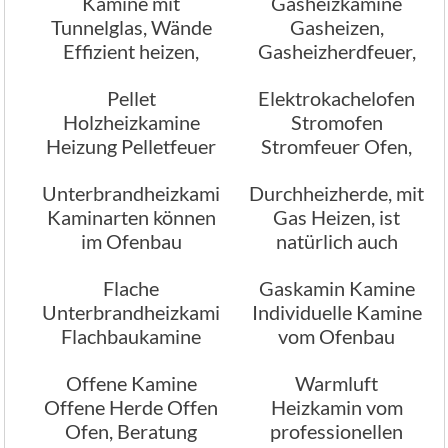
Kamine mit
Gasheizkamine
Heizherde, Heizofen
Tunnelglas, Wände
Gasheizen,
Effizient heizen,
Gasheizherdfeuer,
Romantik pur
Gasfeuerstellen
Pellet
Elektrokachelofen
Holzheizkamine
Stromofen
Heizung Pelletfeuer
Stromfeuer Ofen,
Herde Pelletfeuer
Stromfeuer Herde
Unterbrandheizkamine
Durchheizherde, mit
Ofen
Kaminarten können
Gas Heizen, ist
im Ofenbau
natürlich auch
variieren
möglich
Flache
Gaskamin Kamine
Unterbrandheizkamine
Individuelle Kamine
Flachbaukamine
vom Ofenbau
Flachbauherde
Offene Kamine
Warmluft
Flachbauofen
Offene Herde Offen
Heizkamin vom
Ofen, Beratung
professionellen