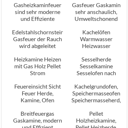
Gasheizkaminfeuer
Gasfeuer Gaskamin
sind sehr moderne
sehr anschaulich,
und Effiziente
Umweltschonend
Feuerungsarten
Edelstahlschornstein
Kachelöfen
Gasfeuer der Rauch
Warmwasser
wird abgeleitet
Heizwasser
Brauchwasser, kein
Heizkamine Heizen
Sesselherde
Problem
mit Gas Holz Pellet
Sesselkamine
Strom
Sesselofen nach
Wunsch geplant
Feuereinsicht Sicht
Kachelgrundofen,
gebaut Ofenbau
Feuer Herde,
Speichermasseofen
Kaminbau
Kamine, Ofen
Speichermasseherd,
Speichermassekamin
Breitfeuergas
Pellet
Gaskamine, modern
Holzheizkamine,
und Effizient
Pellet Heizherde,