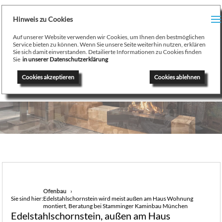
H
Hinweis zu Cookies
Menu
PR
Auf unserer Website verwenden wir Cookies, um Ihnen den bestmöglichen
August Stamminger
Service bieten zu können. Wenn Sie unsere Seite weiterhin nutzen, erklären
Sie sich damit einverstanden. Detailierte Informationen zu Cookies finden
Beratung
-
Planung
-
Ausführung
-
Wartung
-
Reparatur
TE
Sie
in unserer Datenschutzerklärung
Ofenbau Kaminbau Gaskamine Kachelofen Heizkamine
Cookies akzeptieren
Cookies ablehnen
SE
K
/
H
G
GA
Ofenbau
Sie sind hier:
Edelstahlschornstein wird meist außen am Haus Wohnung
N
montiert, Beratung bei Stamminger Kaminbau München
Edelstahlschornstein, außen am Haus