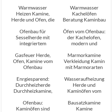
Planung
Ofenbau, Mehrraum
Warmwasser
Warmwasser
Kamin
Heizen Kamine,
Kachelöfen
Herde und Ofen, die
Beratung Kaminbau
das können
München
Ofenbau für
Öfen vom Ofenbau:
Sesselherde mit
der Kachelofen,
integriertem
modern und
Wasserschiff, wir
geschmackvoll
Gasfeuer Herde,
Marmorkamine
beraten
Ofen, Kamine vom
Verkleidung Kamin
Ofenbau
mit Marmorarten
Enrgiesparend:
Wasseraufheizung
Durchheizherde
Herde und
Durchheizkamine,
Kaminöfen vom
heizen durch die
Ofenbau München
Ofenbau:
Bausatzkamine
Wände
Kaminöfen sind
Kamine