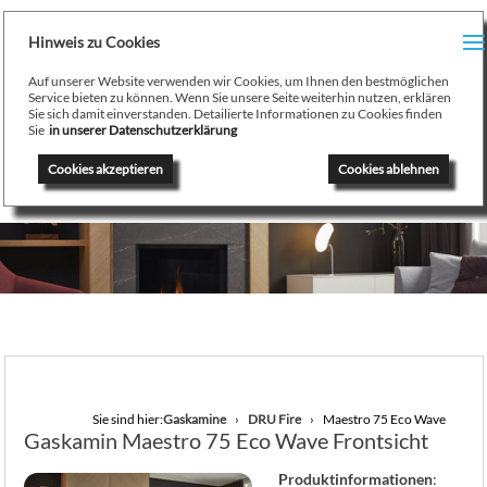
H
Hinweis zu Cookies
Menu
PR
Auf unserer Website verwenden wir Cookies, um Ihnen den bestmöglichen
August Stamminger
Service bieten zu können. Wenn Sie unsere Seite weiterhin nutzen, erklären
Sie sich damit einverstanden. Detailierte Informationen zu Cookies finden
Beratung
-
Planung
-
Ausführung
-
Wartung
-
Reparatur
TE
Sie
in unserer Datenschutzerklärung
Ofenbau Kaminbau Gaskamine Kachelofen Heizkamine
Cookies akzeptieren
Cookies ablehnen
SE
K
/
H
G
GA
Sie sind hier:
Gaskamine
DRU Fire
Maestro 75 Eco Wave
Gaskamin Maestro 75 Eco Wave Frontsicht
N
Produktinformationen
: