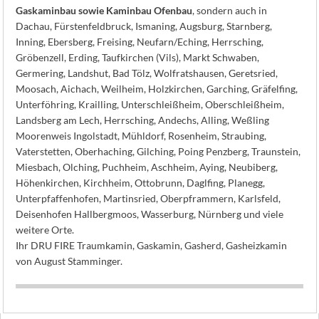
Gaskaminbau sowie Kaminbau Ofenbau
, sondern auch in
Dachau, Fürstenfeldbruck, Ismaning, Augsburg, Starnberg,
Inning, Ebersberg, Freising, Neufarn/Eching, Herrsching,
Gröbenzell, Erding, Taufkirchen (Vils), Markt Schwaben,
Germering, Landshut, Bad Tölz, Wolfratshausen, Geretsried,
Moosach, Aichach, Weilheim, Holzkirchen, Garching, Gräfelfing,
Unterföhring, Krailling, Unterschleißheim, Oberschleißheim,
Landsberg am Lech, Herrsching, Andechs, Alling, Weßling
Moorenweis Ingolstadt, Mühldorf, Rosenheim, Straubing,
Vaterstetten, Oberhaching, Gilching, Poing Penzberg, Traunstein,
Miesbach, Olching, Puchheim, Aschheim, Aying, Neubiberg,
Höhenkirchen, Kirchheim, Ottobrunn, Daglfing, Planegg,
Unterpfaffenhofen, Martinsried, Oberpframmern, Karlsfeld,
Deisenhofen Hallbergmoos, Wasserburg, Nürnberg und viele
weitere Orte.
Ihr DRU FIRE Traumkamin, Gaskamin, Gasherd, Gasheizkamin
von August Stamminger.