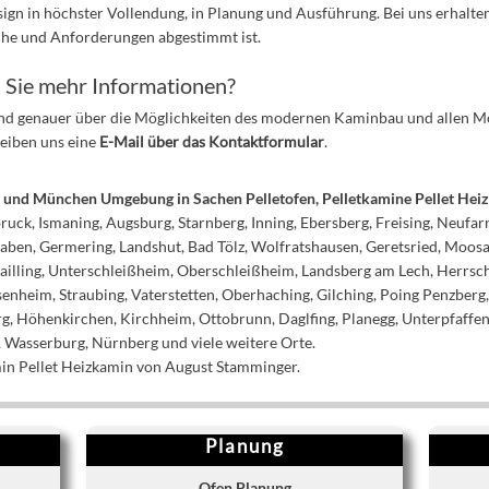
n in höchster Vollendung, in Planung und Ausführung. Bei uns erhalten S
sche und Anforderungen abgestimmt ist.
 Sie mehr Informationen?
und genauer über die Möglichkeiten des modernen Kaminbau und allen Mo
reiben uns eine
E-Mail über das Kontaktformular
.
n und München Umgebung in Sachen Pelletofen, Pelletkamine Pellet H
uck, Ismaning, Augsburg, Starnberg, Inning, Ebersberg, Freising, Neufar
waben, Germering, Landshut, Bad Tölz, Wolfratshausen, Geretsried, Moos
railling, Unterschleißheim, Oberschleißheim, Landsberg am Lech, Herrsc
nheim, Straubing, Vaterstetten, Oberhaching, Gilching, Poing Penzberg,
g, Höhenkirchen, Kirchheim, Ottobrunn, Daglfing, Planegg, Unterpfaffe
 Wasserburg, Nürnberg und viele weitere Orte.
min Pellet Heizkamin von August Stamminger.
Planung
Ofen Planung