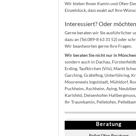
Wir bieten Ihnen Kamin und Ofen-Desig
Einzelstück, dass exakt auf Ihre Wün
Interessiert? Oder möchten
Gerne beraten wir Sie ausführlicher 
dazu an (Tel.089-8 63 31 52) oder sch
Wir beantworten gerne Ihre Fragen.
Wir beraten Sie nicht nur in Münche
sondern auch in Dachau, Fürstenfeldbr
Erding, Taufkirchen (Vils), Markt Sch
Garching, Gräfelfing, Unterföhring, K
Moorenweis Ingolstadt, Mühldorf, Rose
Puchheim, Aschheim, Aying, Neubiber
Karlsfeld, Deisenhofen Hallbergmoos,
Ihr Traumkamin, Pelletofen, Pelletka
Beratung
Pellet Ofen Beratung