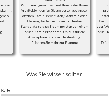
ten der
Wir planen gemeinsam mit Ihnen oder Ihrem
In 
askamin,
Architekten den für Sie am besten geeigneten
pro
generell
offenen Kamin, Pellet Ofen, Gaskamin oder
Insta
und
Heizung, finden auch den den besten
Heizun
Standplatz, so dass Sie am meisten von einem
oder Woh
ng
neuen Kamin Profitieren. Ob nun für die
neue He
Atmosphäre oder der Heizleistung.
Erfahren Sie
mehr zur Planung
Erfah
Was Sie wissen sollten
Karte