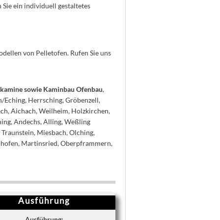
ie ein individuell gestaltetes
dellen von Pelletofen. Rufen Sie uns
eizkamine sowie Kaminbau Ofenbau
,
n/Eching, Herrsching, Gröbenzell,
ach, Aichach, Weilheim, Holzkirchen,
hing, Andechs, Alling, Weßling
 Traunstein, Miesbach, Olching,
nhofen, Martinsried, Oberpframmern,
Ausführung
Ausführung: