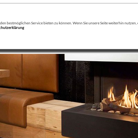
August Stamminger
Beratung
-
Planung
-
Ausführung
-
Wartung
-
Reparatur
Ofenbau Kaminbau Gaskamine Kachelofen Heizkamine
n bestmöglichen Service bieten zu können. Wenn Sie unsere Seite weiterhin nutzen, er
schutzerklärung
echnik
Service
Kamin / Herde
Gaskamine
Galerie