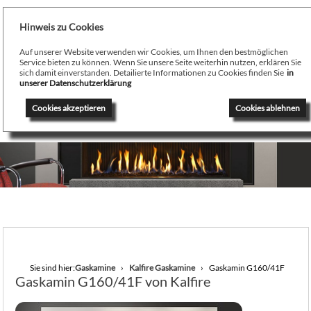
Hinweis zu Cookies
Men
Auf unserer Website verwenden wir Cookies, um Ihnen den bestmöglichen
August Stamminger
Service bieten zu können. Wenn Sie unsere Seite weiterhin nutzen, erklären Sie
sich damit einverstanden. Detailierte Informationen zu Cookies finden Sie
in
Beratung
-
Planung
-
Ausführung
-
Wartung
-
Reparatur
unserer Datenschutzerklärung
Ofenbau Kaminbau Gaskamine Kachelofen Heizkamine
Cookies akzeptieren
Cookies ablehnen
Sie sind hier:
Gaskamine
Kalfire Gaskamine
Gaskamin G160/41F
Gaskamin G160/41F von Kalfire