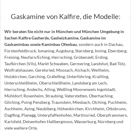
Gaskamine von Kalfire, die Modelle:
Wir beraten Sie nicht nur in München und München Umgebung in
Sachen Kalfire Gasherde, Gasheizkamine, Gaskamine im
Gaskaminbau sowie Kaminbau Ofenbau
, sondern auch in Dachau,
Fürstenfeldbruck, Ismaning, Augsburg, Starnberg, Inning, Ebersberg,
Freising, Neufarn/Eching, Herrsching, Gröbenzell, Erding,
Taufkirchen (Vils), Markt Schwaben, Germering, Landshut, Bad Tölz,
Wolfratshausen, Geretsried, Moosach, Aichach, Weilheim,
Holzkirchen, Garching, Gräfelfing, Unterföhring, Krailling,
Unterschleißheim, Oberschleißheim, Landsberg am Lech,
Herrsching, Andechs, Alling, Weßling Moorenweis Ingolstadt,
Mühldorf, Rosenheim, Straubing, Vaterstetten, Oberhaching,
Gilching, Poing Penzberg, Traunstein, Miesbach, Olching, Puchheim,
Aschheim, Aying, Neubiberg, Höhenkirchen, Kirchheim, Ottobrunn,
Daglfing, Planegg, Unterpfaffenhofen, Martinsried, Oberpframmern,
Karlsfeld, Deisenhofen Hallbergmoos, Wasserburg, Nürnberg und
viele weitere Orte.