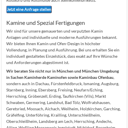
Rostkorb und Rostmulde auch Steinkohlenbriketts.
Jetzt eine Anfrage stellen
Kamine und Spezial Fertigungen
Wir sind für unsere gemauerten und verputzten Kamin
Anlagen und individuelle und moderne Ausführungen bekannt.
Wir bieten Ihnen Kamin und Ofen-Design in höchster
Vollendung, in Planung und Ausführung. Bei uns erhalten Sie ein
individuell gestaltetes Einzelstück, dass exakt auf Ihre Wünsche
und Anforderungen abgestimmt ist.
Wir beraten Sie nicht nur in München und München Umgebung
in Sachen Kaminherde Kaminofen sowie Kaminbau Ofenbau
,
sondern auch in Dachau, Fürstenfeldbruck, Ismaning, Augsburg,
Starnberg, Inning, Ebersberg, Freising, Neufarn/Eching,
Herrsching, Gröbenzell, Erding, Taufkirchen (Vils), Markt
Schwaben, Germering, Landshut, Bad Tölz, Wolfratshausen,
Geretsried, Moosach, Aichach, Weilheim, Holzkirchen, Garching,
Gräfelfing, Unterföhring, Krailling, Unterschleißheim,
Oberschleißheim, Landsberg am Lech, Herrsching, Andechs,
Alling, Weßling Moorenweis Ingolstadt, Mühldorf, Rosenheim,