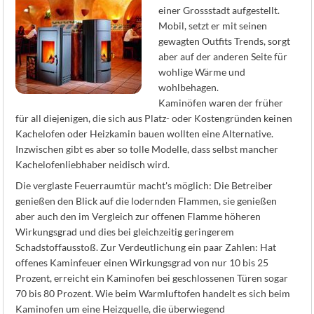
K
einer Grossstadt aufgestellt.
Mobil, setzt er mit seinen
gewagten Outfits Trends, sorgt
aber auf der anderen Seite für
wohlige Wärme und
wohlbehagen.
Kaminöfen waren der früher
für all diejenigen, die sich aus Platz- oder Kostengründen keinen
Kachelofen oder Heizkamin bauen wollten eine Alternative.
Inzwischen gibt es aber so tolle Modelle, dass selbst mancher
Kachelofenliebhaber neidisch wird.
Die verglaste Feuerraumtür macht's möglich: Die Betreiber
genießen den Blick auf die lodernden Flammen, sie genießen
aber auch den im Vergleich zur offenen Flamme höheren
Wirkungsgrad und dies bei gleichzeitig geringerem
Schadstoffausstoß. Zur Verdeutlichung ein paar Zahlen: Hat
offenes Kaminfeuer einen Wirkungsgrad von nur 10 bis 25
Prozent, erreicht ein Kaminofen bei geschlossenen Türen sogar
70 bis 80 Prozent. Wie beim Warmluftofen handelt es sich beim
Kaminofen um eine Heizquelle, die überwiegend