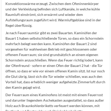
Konvektionswärme erzeugt. Zwischen dem Ofeninnenkörper
und der Verkleidung befinden sich Luftkanäle, in welche kühle
Raumluft einströmt, sich erwärmt und wieder dem
Aufstellungsraum zugeführt wird. Warmluftgebläse sind in der
Regel überflüssig.
Je nach Feuerraumtür gibt es zwei Bauarten. Kaminöfen der
Bauart 1 haben selbstschließende Türen, so dass ein Schornstein
mehrfach belegt werden kann. Kaminöfen der Bauart 2 sind
vorgesehen für wahlweisen Betrieb mit geschlossenem oder
offenem Feuerraum; sie sind grundsätzlich an einem eigenen
Schornstein anzuschließen. Wenn das Feuer richtig lodert, kann
der Ofenfreund - sofern er einen Ofen der Bauart 2 hat - die Tür
öffnen, so dass er wie vor einem offenen Kamin sitzt. Ist nur noch
die Glut übrig, lässt sich die Tür wieder schließen, was auch den
Vorteil hat, dass erheblich weniger aufgeheizte Zimmerluft durch
den Kamin gejagt wird.
Der Feuerraum eines Kaminofens ist meist mit einem Feuerrost
und darunter liegendem Aschekasten ausgestattet, so dass außer
Holz auch Braunkohlenbriketts verfeuert werden können, mit