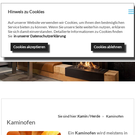
H
Hinweis zu Cookies
Menu
PR
Auf unserer Website verwenden wir Cookies, um Ihnen den bestmöglichen
August Stamminger
Service bieten zu können. Wenn Sie unsere Seite weiterhin nutzen, erklären
Sie sich damit einverstanden. Detailierte Informationen zu Cookies finden
Beratung
-
Planung
-
Ausführung
-
Wartung
-
Reparatur
TE
Sie
in unserer Datenschutzerklärung
Ofenbau Kaminbau Gaskamine Kachelofen Heizkamine
Cookies akzeptieren
Cookies ablehnen
SE
K
/
H
G
GA
Sie sind hier:
Kamin / Herde
Kaminofen
Kaminofen
N
Ein
Kaminofen
wird meistens in