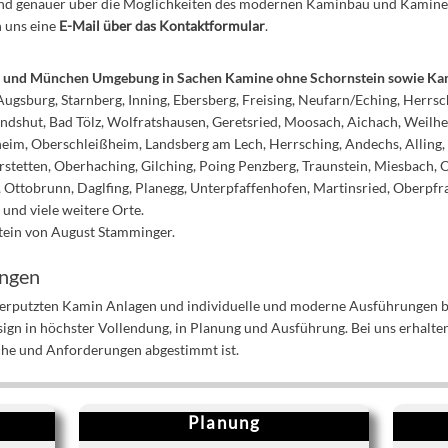
 und genauer über die Möglichkeiten des modernen Kaminbau und Kamine 
n uns eine
E-Mail über das Kontaktformular
.
en und München Umgebung in Sachen Kamine ohne Schornstein sowie K
ugsburg, Starnberg, Inning, Ebersberg, Freising, Neufarn/Eching, Herrsch
ndshut, Bad Tölz, Wolfratshausen, Geretsried, Moosach, Aichach, Weilhei
ßheim, Oberschleißheim, Landsberg am Lech, Herrsching, Andechs, Alling
rstetten, Oberhaching, Gilching, Poing Penzberg, Traunstein, Miesbach, 
Ottobrunn, Daglfing, Planegg, Unterpfaffenhofen, Martinsried, Oberpf
und viele weitere Orte.
tein von August Stamminger.
ungen
verputzten Kamin Anlagen und individuelle und moderne Ausführungen b
n in höchster Vollendung, in Planung und Ausführung. Bei uns erhalten S
sche und Anforderungen abgestimmt ist.
Planung