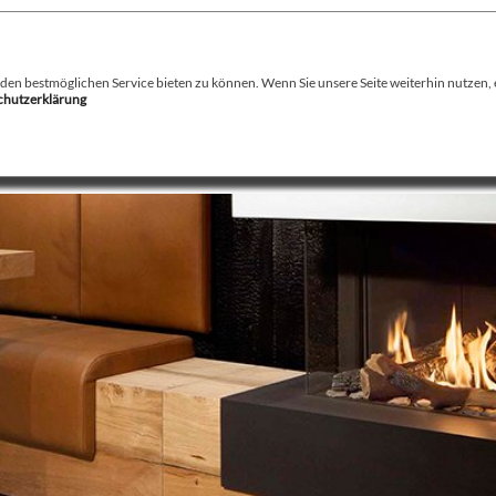
August Stamminger
Beratung
-
Planung
-
Ausführung
-
Wartung
-
Reparatur
Ofenbau Kaminbau Gaskamine Kachelofen Heizkamine
n bestmöglichen Service bieten zu können. Wenn Sie unsere Seite weiterhin nutzen, er
schutzerklärung
echnik
Service
Kamin / Herde
Gaskamine
Galerie