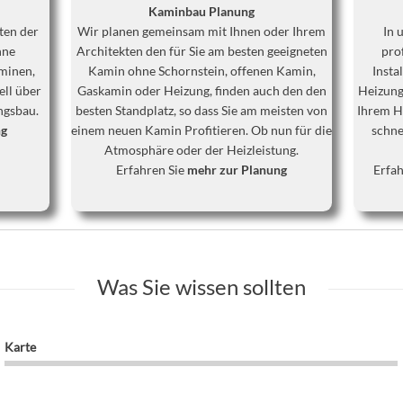
Kaminbau Planung
ten der
Wir planen gemeinsam mit Ihnen oder Ihrem
In 
hne
Architekten den für Sie am besten geeigneten
pro
minen,
Kamin ohne Schornstein, offenen Kamin,
Insta
ell über
Gaskamin oder Heizung, finden auch den den
Heizung
ngsbau.
besten Standplatz, so dass Sie am meisten von
Ihrem Ha
ng
einem neuen Kamin Profitieren. Ob nun für die
schne
Atmosphäre oder der Heizleistung.
Erfahren Sie
mehr zur Planung
Erfah
Was Sie wissen sollten
Karte