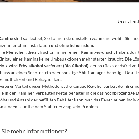
Sie sind hier:
Kamine
sind so flexibel, Sie können sie umstellen wann und wohin Sie m
zimmer ohne Installation und
ohne Schornstein
.
alle Menschen, die sich schon immer einen Kamin gewünscht haben, dürfte
Einbau eines Kamins keine Umbauaktionen mehr starten braucht. Die Lösun
Holz wird Ethylalkohol verfeuert (Bio Alkohol)
, der so rückstandsfrei ve
hluss an einen Schornstein oder sonstige Abluftanlagen benötigt. Dazu
Gemütlichkeit und Behaglichkeit.
weiterer Vorteil dieser Methode ist die genaue Regulierbarkeit der Bren
die in den Kaminen verbauten Metallbehälter in die das hochprozentige Et
höhe und Anzahl der befüllten Behälter kann man das Feuer seinen indiv
Anzünden ist mit einem Stabfeuerzeug kein Problem.
 Sie mehr Informationen?