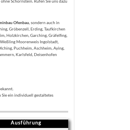
ohne Schornstein. Rufen Sie uns dazu
aminbau Ofenbau
, sondern auch in
ing, Gröbenzell, Erding, Taufkirchen
m, Holzkirchen, Garching, Gräfelfing,
, Weßling Moorenweis Ingolstadt,
Olching, Puchheim, Aschheim, Aying,
rammern, Karlsfeld, Deisenhofen
ekannt.
ie ein individuell gestaltetes
Ausführung