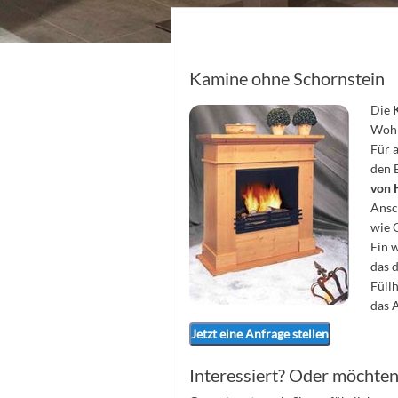
Kamine ohne Schornstein
Die
Wohn
Für 
den 
von 
Ansc
wie 
Ein 
das 
Füll
das 
Jetzt eine Anfrage stellen
Interessiert? Oder möchten