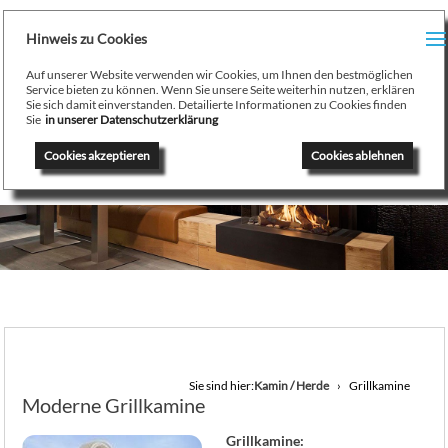
H
Hinweis zu Cookies
Menu
PR
Auf unserer Website verwenden wir Cookies, um Ihnen den bestmöglichen
August Stamminger
Service bieten zu können. Wenn Sie unsere Seite weiterhin nutzen, erklären
Sie sich damit einverstanden. Detailierte Informationen zu Cookies finden
Beratung
-
Planung
-
Ausführung
-
Wartung
-
Reparatur
TE
Sie
in unserer Datenschutzerklärung
Ofenbau Kaminbau Gaskamine Kachelofen Heizkamine
Cookies akzeptieren
Cookies ablehnen
SE
K
/
H
G
GA
Sie sind hier:
Kamin / Herde
Grillkamine
Moderne Grillkamine
N
Grillkamine: