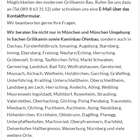
Möglichkeiten des modernen Grillkamin Bau. Rufen Sie uns dazu
an (Tel.089-8 63 31 52) oder schreiben uns eine
E-Mail über das
Kontaktformular
.
Wir beantworten gerne Ihre Fragen.
Wir beraten Sie nicht nur in München und München Umgebung
in Sachen Grillkamin sowie Kaminbau Ofenbau
, sondern auch in
Dachau, Fürstenfeldbruck, Ismaning, Augsburg, Starnberg,
Inning, Ebersberg, Freising, Neufarn/Eching, Herrsching,
Gröbenzell, Erding, Taufkirchen (Vils), Markt Schwaben,
Germering, Landshut, Bad Tölz, Wolfratshausen, Geretsried,
Moosach, Aichach, Weilheim, Holzkirchen, Garching, Gräfelfing,
Unterföhring, Krailling, Unterschleißheim, Oberschleißheim,
Landsberg am Lech, Herrsching, Andechs, Alling, Weßling
Moorenweis Ingolstadt, Mühldorf, Rosenheim, Straubing,
Vaterstetten, Oberhaching, Gilching, Poing Penzberg, Traunstein,
Miesbach, Olching, Puchheim, Aschheim, Aying, Neubiberg,
Höhenkirchen, Kirchheim, Ottobrunn, Daglfing, Planegg,
Unterpfaffenhofen, Martinsried, Oberpframmern, Karlsfeld,
Deisenhofen Hallbergmoos, Wasserburg, Nürnberg und viele
weitere Orte.