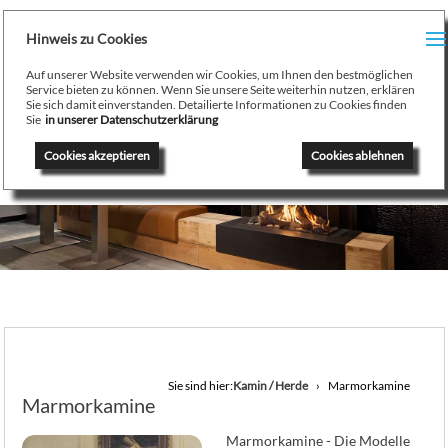
H
Hinweis zu Cookies
Menu
PR
Auf unserer Website verwenden wir Cookies, um Ihnen den bestmöglichen
August Stamminger
Service bieten zu können. Wenn Sie unsere Seite weiterhin nutzen, erklären
Sie sich damit einverstanden. Detailierte Informationen zu Cookies finden
Beratung
-
Planung
-
Ausführung
-
Wartung
-
Reparatur
TE
Sie
in unserer Datenschutzerklärung
Ofenbau Kaminbau Gaskamine Kachelofen Heizkamine
Cookies akzeptieren
Cookies ablehnen
SE
K
/
H
G
GA
Sie sind hier:
Kamin / Herde
Marmorkamine
Marmorkamine
N
Marmorkamine - Die Modelle