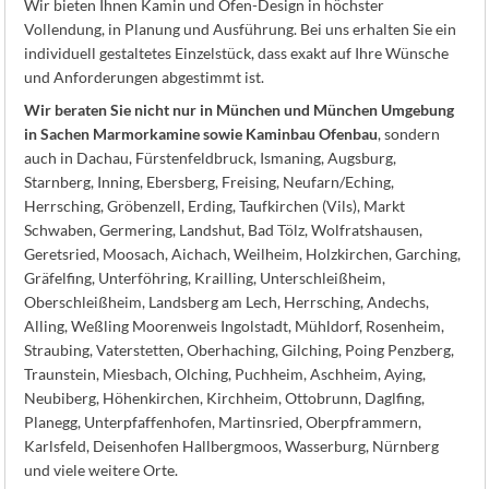
Wir bieten Ihnen Kamin und Ofen-Design in höchster
Vollendung, in Planung und Ausführung. Bei uns erhalten Sie ein
individuell gestaltetes Einzelstück, dass exakt auf Ihre Wünsche
und Anforderungen abgestimmt ist.
Wir beraten Sie nicht nur in München und München Umgebung
in Sachen Marmorkamine sowie Kaminbau Ofenbau
, sondern
auch in Dachau, Fürstenfeldbruck, Ismaning, Augsburg,
Starnberg, Inning, Ebersberg, Freising, Neufarn/Eching,
Herrsching, Gröbenzell, Erding, Taufkirchen (Vils), Markt
Schwaben, Germering, Landshut, Bad Tölz, Wolfratshausen,
Geretsried, Moosach, Aichach, Weilheim, Holzkirchen, Garching,
Gräfelfing, Unterföhring, Krailling, Unterschleißheim,
Oberschleißheim, Landsberg am Lech, Herrsching, Andechs,
Alling, Weßling Moorenweis Ingolstadt, Mühldorf, Rosenheim,
Straubing, Vaterstetten, Oberhaching, Gilching, Poing Penzberg,
Traunstein, Miesbach, Olching, Puchheim, Aschheim, Aying,
Neubiberg, Höhenkirchen, Kirchheim, Ottobrunn, Daglfing,
Planegg, Unterpfaffenhofen, Martinsried, Oberpframmern,
Karlsfeld, Deisenhofen Hallbergmoos, Wasserburg, Nürnberg
und viele weitere Orte.