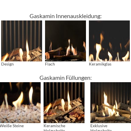
Gaskamin Innenauskleidung:
Design
Flach
Keramikglas
Gaskamin Füllungen:
Weiße Steine
Keramische
Exklusive
Holzscheite
Holzscheite