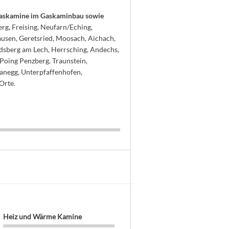
 Gaskamine im Gaskaminbau sowie
rg, Freising, Neufarn/Eching,
ausen, Geretsried, Moosach, Aichach,
ndsberg am Lech, Herrsching, Andechs,
 Poing Penzberg, Traunstein,
anegg, Unterpfaffenhofen,
Orte.
Heiz und Wärme Kamine