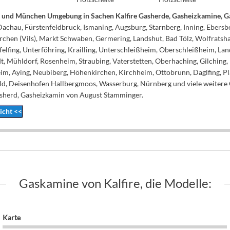
en und München Umgebung in Sachen Kalfire Gasherde, Gasheizkamine,
Dachau, Fürstenfeldbruck, Ismaning, Augsburg, Starnberg, Inning, Ebersbe
irchen (Vils), Markt Schwaben, Germering, Landshut, Bad Tölz, Wolfratsh
felfing, Unterföhring, Krailling, Unterschleißheim, Oberschleißheim, La
, Mühldorf, Rosenheim, Straubing, Vaterstetten, Oberhaching, Gilching,
m, Aying, Neubiberg, Höhenkirchen, Kirchheim, Ottobrunn, Daglfing, Pl
ld, Deisenhofen Hallbergmoos, Wasserburg, Nürnberg und viele weitere 
asherd, Gasheizkamin von August Stamminger.
icht <<
Gaskamine von Kalfire, die Modelle:
Karte