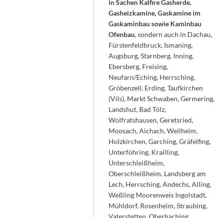
in Sachen Kalfire Gasherde,
Gasheizkamine, Gaskamine im
Gaskaminbau sowie Kaminbau
Ofenbau
, sondern auch in Dachau,
Fürstenfeldbruck, Ismaning,
Augsburg, Starnberg, Inning,
Ebersberg, Freising,
Neufarn/Eching, Herrsching,
Gröbenzell, Erding, Taufkirchen
(Vils), Markt Schwaben, Germering,
Landshut, Bad Tölz,
Wolfratshausen, Geretsried,
Moosach, Aichach, Weilheim,
Holzkirchen, Garching, Gräfelfing,
Unterföhring, Krailling,
Unterschleißheim,
Oberschleißheim, Landsberg am
Lech, Herrsching, Andechs, Alling,
Weßling Moorenweis Ingolstadt,
Mühldorf, Rosenheim, Straubing,
Vaterstetten, Oberhaching,