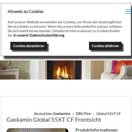
H
Hinweis zu Cookies
Menu
PR
Auf unserer Website verwenden wir Cookies, um Ihnen den bestmöglichen
August Stamminger
Service bieten zu können. Wenn Sie unsere Seite weiterhin nutzen, erklären
Sie sich damit einverstanden. Detailierte Informationen zu Cookies finden
Beratung
-
Planung
-
Ausführung
-
Wartung
-
Reparatur
TE
Sie
in unserer Datenschutzerklärung
Ofenbau Kaminbau Gaskamine Kachelofen Heizkamine
Cookies akzeptieren
Cookies ablehnen
SE
K
/
H
G
GA
Sie sind hier:
Gaskamine
DRU Fire
Global 55XT CF
Gaskamin Global 55XT CF Frontsicht
N
Produktinformationen
: