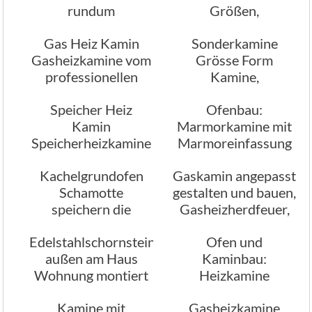
rundum
Größen,
Feuereinsicht
Holzkamine,
Gas Heiz Kamin
Sonderkamine
Stromkamine,
Gasheizkamine vom
Grösse Form
Gaskamine,
professionellen
Kamine,
Pelletkamine
Ofenbau
Sonderkamine
Speicher Heiz
Ofenbau:
Kamin
Marmorkamine mit
Speicherheizkamine
Marmoreinfassung
Speicherkamine
Kachelgrundofen
Gaskamin angepasst
Schamotte
gestalten und bauen,
speichern die
Gasheizherdfeuer,
Wärme im
Gasheizofenfeuer
Edelstahlschornstein
Ofen und
Speichermasseofen
außen am Haus
Kaminbau:
Wohnung montiert
Heizkamine
Heizanlagen,
Kamine mit
Gasheizkamine
Heizherde, Heizofen