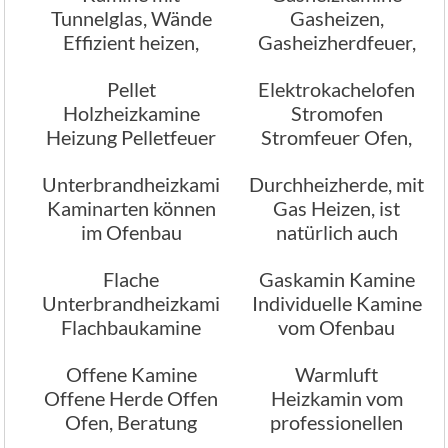
Tunnelglas, Wände
Gasheizen,
Effizient heizen,
Gasheizherdfeuer,
Romantik pur
Gasfeuerstellen
Pellet
Elektrokachelofen
Holzheizkamine
Stromofen
Heizung Pelletfeuer
Stromfeuer Ofen,
Herde Pelletfeuer
Stromfeuer Herde
Unterbrandheizkamine
Durchheizherde, mit
Ofen
Kaminarten können
Gas Heizen, ist
im Ofenbau
natürlich auch
variieren
möglich
Flache
Gaskamin Kamine
Unterbrandheizkamine
Individuelle Kamine
Flachbaukamine
vom Ofenbau
Flachbauherde
Offene Kamine
Warmluft
Flachbauofen
Offene Herde Offen
Heizkamin vom
Ofen, Beratung
professionellen
Planung
Ofenbau, Mehrraum