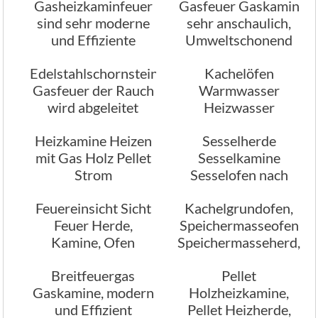
Gasheizkaminfeuer
Gasfeuer Gaskamin
sind sehr moderne
sehr anschaulich,
und Effiziente
Umweltschonend
Feuerungsarten
Edelstahlschornstein
Kachelöfen
Gasfeuer der Rauch
Warmwasser
wird abgeleitet
Heizwasser
Brauchwasser, kein
Heizkamine Heizen
Sesselherde
Problem
mit Gas Holz Pellet
Sesselkamine
Strom
Sesselofen nach
Wunsch geplant
Feuereinsicht Sicht
Kachelgrundofen,
gebaut Ofenbau
Feuer Herde,
Speichermasseofen
Kaminbau
Kamine, Ofen
Speichermasseherd,
Speichermassekamin
Breitfeuergas
Pellet
Gaskamine, modern
Holzheizkamine,
und Effizient
Pellet Heizherde,