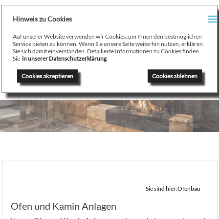
H
Hinweis zu Cookies
Menu
PR
Auf unserer Website verwenden wir Cookies, um Ihnen den bestmöglichen
August Stamminger
Service bieten zu können. Wenn Sie unsere Seite weiterhin nutzen, erklären
Sie sich damit einverstanden. Detailierte Informationen zu Cookies finden
Beratung
-
Planung
-
Ausführung
-
Wartung
-
Reparatur
TE
Sie
in unserer Datenschutzerklärung
Ofenbau Kaminbau Gaskamine Kachelofen Heizkamine
Cookies akzeptieren
Cookies ablehnen
SE
K
/
H
G
GA
Sie sind hier:
Ofenbau
N
Ofen und Kamin Anlagen