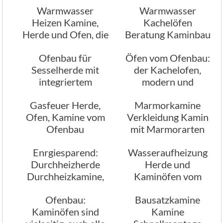
Warmwasser
Warmwasser
Kamin
Heizen Kamine,
Kachelöfen
Herde und Ofen, die
Beratung Kaminbau
das können
München
Ofenbau für
Öfen vom Ofenbau:
Sesselherde mit
der Kachelofen,
integriertem
modern und
Wasserschiff, wir
geschmackvoll
Gasfeuer Herde,
Marmorkamine
beraten
Ofen, Kamine vom
Verkleidung Kamin
Ofenbau
mit Marmorarten
Enrgiesparend:
Wasseraufheizung
Durchheizherde
Herde und
Durchheizkamine,
Kaminöfen vom
heizen durch die
Ofenbau München
Ofenbau:
Bausatzkamine
Wände
Kaminöfen sind
Kamine