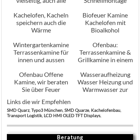
vielseitig, auch alle
Schnellmontage
anderen Arten von
Baukastensystem
Kachelofen, Kacheln
Biofeuer Kamine
Öfen
speichern auch die
Kachelofen mit
Wärme
Bioalkohol
Wintergartenkamine
Ofenbau:
Terrassenkamine für
Terrassenkamine &
innen und aussen
Grillkamine in einem
bei Stamminger
Ofenbau Offene
Wasseraufheizung
Kamine, wir beraten
Wasser Heizung und
Sie über Feuer
Warmwasser zur
Möglichkeiten,
gleichen Zeit
Links die wir Empfehlen
Offenes Feuer
SMD Quarz
,
Typo3 München
,
SMD Quarze
,
Kachelofenbau
,
Transport Logistik
,
LCD HMI OLED TFT Displays
,
Beratung