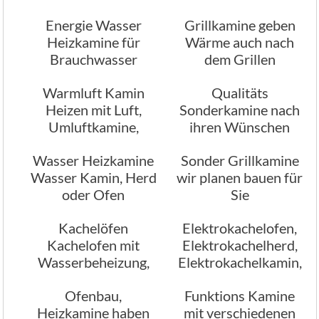
Pellet Heizofen vom
Energie Wasser
Grillkamine geben
Ofenbau München
Heizkamine für
Wärme auch nach
Brauchwasser
dem Grillen
Warmluft Kamin
Qualitäts
Heizen mit Luft,
Sonderkamine nach
Umluftkamine,
ihren Wünschen
Umluftofen, Umluft
Wasser Heizkamine
Sonder Grillkamine
Holzofen,
Wasser Kamin, Herd
wir planen bauen für
Heiztechniken
oder Ofen
Sie
Kachelöfen
Elektrokachelofen,
Kachelofen mit
Elektrokachelherd,
Wasserbeheizung,
Elektrokachelkamin,
vom Profi
Ofen der mit Strom
Ofenbau,
Funktions Kamine
Ofenbauexperten
beheizt wird
Heizkamine haben
mit verschiedenen