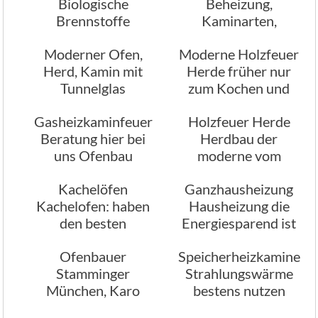
Biologische
Beheizung,
Brennstoffe
Kaminarten,
Ofenbau
Moderner Ofen,
Moderne Holzfeuer
Herd, Kamin mit
Herde früher nur
Tunnelglas
zum Kochen und
Heizen
Gasheizkaminfeuer
Holzfeuer Herde
Beratung hier bei
Herdbau der
uns Ofenbau
moderne vom
Ofenbau
Kachelöfen
Ganzhausheizung
Kachelofen: haben
Hausheizung die
den besten
Energiesparend ist
Heizeffekt
Ofenbauer
Speicherheizkamine
Stamminger
Strahlungswärme
München, Karo
bestens nutzen
Kamine