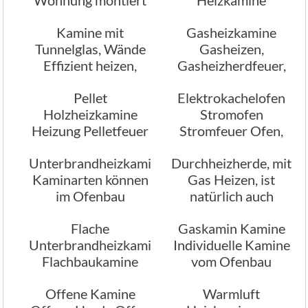
Heizanlagen,
Kamine mit
Gasheizkamine
Heizherde, Heizofen
Tunnelglas, Wände
Gasheizen,
Effizient heizen,
Gasheizherdfeuer,
Romantik pur
Gasfeuerstellen
Pellet
Elektrokachelofen
Holzheizkamine
Stromofen
Heizung Pelletfeuer
Stromfeuer Ofen,
Herde Pelletfeuer
Stromfeuer Herde
Unterbrandheizkamine
Durchheizherde, mit
Ofen
Kaminarten können
Gas Heizen, ist
im Ofenbau
natürlich auch
variieren
möglich
Flache
Gaskamin Kamine
Unterbrandheizkamine
Individuelle Kamine
Flachbaukamine
vom Ofenbau
Flachbauherde
Offene Kamine
Warmluft
Flachbauofen