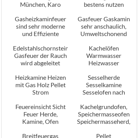
München, Karo
bestens nutzen
Kamine
Gasheizkaminfeuer
Gasfeuer Gaskamin
sind sehr moderne
sehr anschaulich,
und Effiziente
Umweltschonend
Feuerungsarten
Edelstahlschornstein
Kachelöfen
Gasfeuer der Rauch
Warmwasser
wird abgeleitet
Heizwasser
Brauchwasser, kein
Heizkamine Heizen
Sesselherde
Problem
mit Gas Holz Pellet
Sesselkamine
Strom
Sesselofen nach
Wunsch geplant
Feuereinsicht Sicht
Kachelgrundofen,
gebaut Ofenbau
Feuer Herde,
Speichermasseofen
Kaminbau
Kamine, Ofen
Speichermasseherd,
Speichermassekamin
Breitfeuergas
Pellet