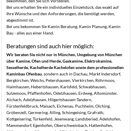
bekommen, den Sie sich Vorstellen.
Bei uns erhalten Sie ein individuelles Einzelstück, das exakt auf
Ihre Wünsche und den Anforderungen, die benötigt werden,
abgestimmt ist.
Bei uns bekommen Sie Kamin Beratung, Kamin Planung, Kamin
Bau - alles aus einer Hand.
Beratungen sind auch hier möglich:
Wir beraten Sie nicht nur in München, Umgebung von München
über Kamine, Ofen und Herde, Gaskamine, Elektrokamine,
Sesselherde, Kachelherde Kachelofen sowie dem professionellen
Kaminbau Ofenbau
, sondern auch in Dachau, Markt Indersdorf,
Bergkirchen, Weichs, Petershausen, Vierkirchen, Röhrmoos,
Haimhausen, Hebertshausen, Karlsfeld, Schwabhausen,
Sulzemoos, Pfaffenhofen, Odelzhausen, Erdweg, Altomünster,
Aichach, Adelzhausen, Hilgertshausen-Tandern,
Fürstenfeldbruck, Maisach, Eichenau, Puchheim, Olching,
Gröbenzell, Germering, Alling, Schöngeising, Grafrath,
Kottgeisering, Türkenfeld, Jesenwang, Landsberied, Adelshofen,
Mammendorf, Egenhofen, Oberschweinbach, Hattenhofen,