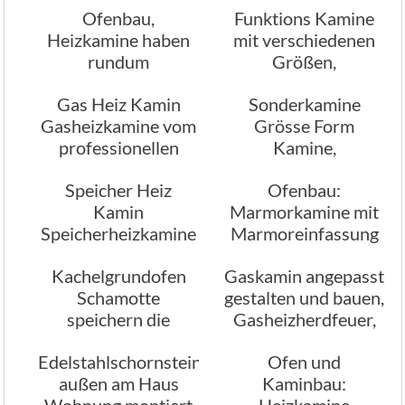
Ofenbau,
Funktions Kamine
Ofenbauexperten
beheizt wird
Heizkamine haben
mit verschiedenen
rundum
Größen,
Feuereinsicht
Holzkamine,
Gas Heiz Kamin
Sonderkamine
Stromkamine,
Gasheizkamine vom
Grösse Form
Gaskamine,
professionellen
Kamine,
Pelletkamine
Ofenbau
Sonderkamine
Speicher Heiz
Ofenbau:
Kamin
Marmorkamine mit
Speicherheizkamine
Marmoreinfassung
Speicherkamine
Kachelgrundofen
Gaskamin angepasst
Schamotte
gestalten und bauen,
speichern die
Gasheizherdfeuer,
Wärme im
Gasheizofenfeuer
Edelstahlschornstein
Ofen und
Speichermasseofen
außen am Haus
Kaminbau:
Wohnung montiert
Heizkamine