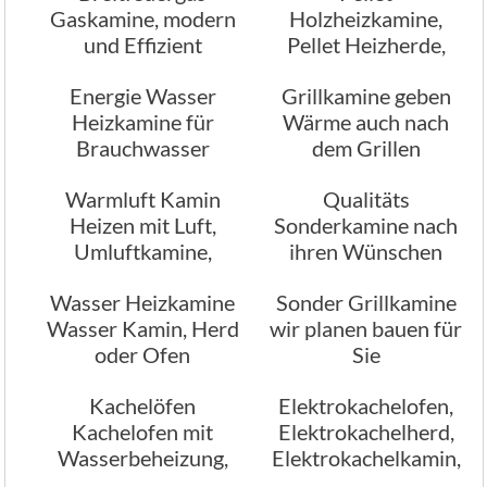
Gaskamine, modern
Holzheizkamine,
und Effizient
Pellet Heizherde,
Pellet Heizofen vom
Energie Wasser
Grillkamine geben
Ofenbau München
Heizkamine für
Wärme auch nach
Brauchwasser
dem Grillen
Warmluft Kamin
Qualitäts
Heizen mit Luft,
Sonderkamine nach
Umluftkamine,
ihren Wünschen
Umluftofen, Umluft
Wasser Heizkamine
Sonder Grillkamine
Holzofen,
Wasser Kamin, Herd
wir planen bauen für
Heiztechniken
oder Ofen
Sie
Kachelöfen
Elektrokachelofen,
Kachelofen mit
Elektrokachelherd,
Wasserbeheizung,
Elektrokachelkamin,
vom Profi
Ofen der mit Strom