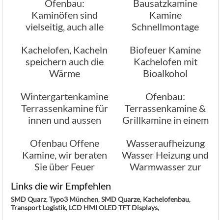
Ofenbau:
Bausatzkamine
Wände
Kaminöfen sind
Kamine
vielseitig, auch alle
Schnellmontage
anderen Arten von
Baukastensystem
Kachelofen, Kacheln
Biofeuer Kamine
Öfen
speichern auch die
Kachelofen mit
Wärme
Bioalkohol
Wintergartenkamine
Ofenbau:
Terrassenkamine für
Terrassenkamine &
innen und aussen
Grillkamine in einem
bei Stamminger
Ofenbau Offene
Wasseraufheizung
Kamine, wir beraten
Wasser Heizung und
Sie über Feuer
Warmwasser zur
Möglichkeiten,
gleichen Zeit
Links die wir Empfehlen
Offenes Feuer
SMD Quarz
,
Typo3 München
,
SMD Quarze
,
Kachelofenbau
,
Transport Logistik
,
LCD HMI OLED TFT Displays
,