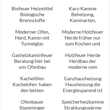
Ofenbau
Biofeuer Heizmittel
Karo Kamine
Biologische
Beheizung,
Brennstoffe
Kaminarten,
Ofenbau
Moderner Ofen,
Moderne Holzfeuer
Herd, Kamin mit
Herde früher nur
Tunnelglas
zum Kochen und
Heizen
Gasheizkaminfeuer
Holzfeuer Herde
Beratung hier bei
Herdbau der
uns Ofenbau
moderne vom
Ofenbau
Kachelöfen
Ganzhausheizung
Kachelofen: haben
Hausheizung die
den besten
Energiesparend ist
Heizeffekt
Ofenbauer
Speicherheizkamine
Stamminger
Strahlungswärme