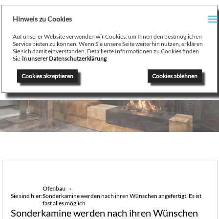
H
Hinweis zu Cookies
Menu
PR
Auf unserer Website verwenden wir Cookies, um Ihnen den bestmöglichen
August Stamminger
Service bieten zu können. Wenn Sie unsere Seite weiterhin nutzen, erklären
Sie sich damit einverstanden. Detailierte Informationen zu Cookies finden
Beratung
-
Planung
-
Ausführung
-
Wartung
-
Reparatur
TE
Sie
in unserer Datenschutzerklärung
Ofenbau Kaminbau Gaskamine Kachelofen Heizkamine
Cookies akzeptieren
Cookies ablehnen
SE
K
/
H
G
GA
Ofenbau
Sie sind hier:
Sonderkamine werden nach ihren Wünschen angefertigt, Es ist
N
fast alles möglich
Sonderkamine werden nach ihren Wünschen