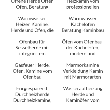
Offene Herde Offen
Heizkamin vom
Ofen, Beratung
professionellen
Planung
Ofenbau, Mehrraum
Warmwasser
Warmwasser
Kamin
Heizen Kamine,
Kachelöfen
Herde und Ofen, die
Beratung Kaminbau
das können
München
Ofenbau für
Öfen vom Ofenbau:
Sesselherde mit
der Kachelofen,
integriertem
modern und
Wasserschiff, wir
geschmackvoll
Gasfeuer Herde,
Marmorkamine
beraten
Ofen, Kamine vom
Verkleidung Kamin
Ofenbau
mit Marmorarten
Enrgiesparend:
Wasseraufheizung
Durchheizherde
Herde und
Durchheizkamine,
Kaminöfen vom
heizen durch die
Ofenbau München