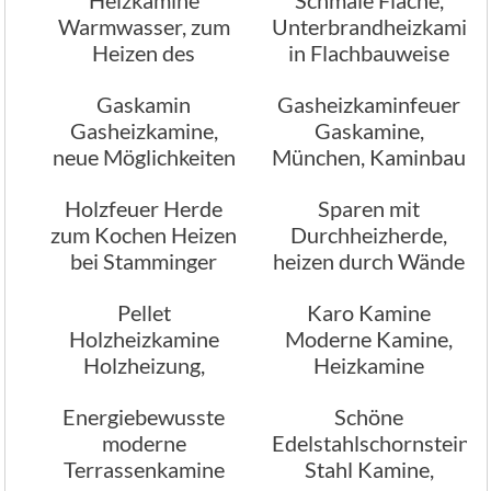
Warmwasser, zum
Unterbrandheizkamine
Heizen des
in Flachbauweise
Wohnzimmers und
Gaskamin
Gasheizkaminfeuer
Heisswasser
Gasheizkamine,
Gaskamine,
neue Möglichkeiten
München, Kaminbau
in Wohnräumen
Stamminger
Holzfeuer Herde
Sparen mit
zum Kochen Heizen
Durchheizherde,
bei Stamminger
heizen durch Wände
München
Pellet
Karo Kamine
Holzheizkamine
Moderne Kamine,
Holzheizung,
Heizkamine
Sicherheit im
Energiebewusste
Schöne
Ofenbau
moderne
Edelstahlschornstein
Terrassenkamine
Stahl Kamine,