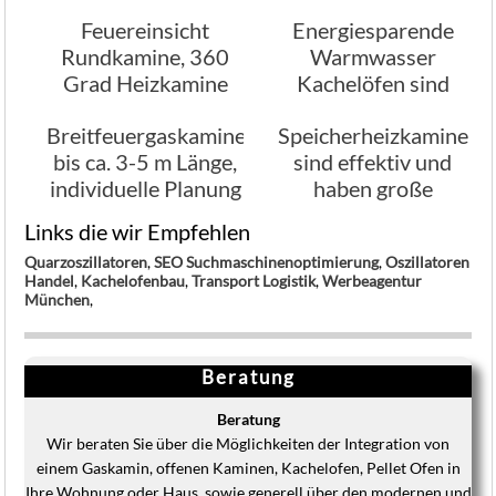
mit Holz od.
Varianten des
Feuereinsicht
Energiesparende
Gasfeuer
Rauchabzugs
Rundkamine, 360
Warmwasser
Grad Heizkamine
Kachelöfen sind
erfreuen sich großer
besonders
Breitfeuergaskamine
Speicherheizkamine
Beliebtheit
leistungsfähig
bis ca. 3-5 m Länge,
sind effektiv und
individuelle Planung
haben große
Heizleistung,
Links die wir Empfehlen
Kaminbau
Quarzoszillatoren
,
SEO Suchmaschinenoptimierung
,
Oszillatoren
Stamminger
Handel
,
Kachelofenbau
,
Transport Logistik
,
Werbeagentur
München
München
,
Beratung
Beratung
Wir beraten Sie über die Möglichkeiten der Integration von
einem Gaskamin, offenen Kaminen, Kachelofen, Pellet Ofen in
Ihre Wohnung oder Haus, sowie generell über den modernen und