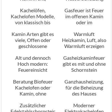
welchen Marmor
Kachelöfen,
Gasfeuer ist Feuer
hätten Sie gerne
Kachelofen Modelle,
im offenen Kamin
von klassisch bis
oder im
modern
geschlossenen
Kamin Arten gibt es
Warmluft
Kamin
viele, Offen oder
Heizkamin, Luft, also
geschlossene
Warmluft erzeigen
Kamine, klassisch
mit einem Kamin
Alt und dennoch
Gasheizkaminfeuer
oder modern
Hoch modern:
gibt es mit und ohne
Feuereinsicht
Schornstein
Kamine
Beratung Biofeuer
Ganzhausheizung,
Kachelofen oder
für die Beheizung
Kamin, ohne
des Hauses
Schornstein mit
Zusätzlicher
Moderner
Bioalkohol
Edelstahlschornstein?
Elektrokachelofen
betrieben