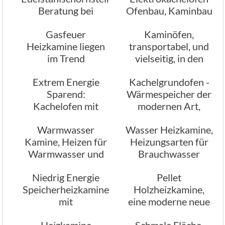
Beratung bei
Ofenbau, Kaminbau
Stamminger
Stamminger
Gasfeuer
Kaminöfen,
Kaminbau München
Heizkamine liegen
transportabel, und
im Trend
vielseitig, in den
verschiedensten
Extrem Energie
Kachelgrundofen -
Ausführungen
Sparend:
Wärmespeicher der
Kachelofen mit
modernen Art,
Wasserbeheizung
Kaminbau
Warmwasser
Wasser Heizkamine,
Stamminger
Kamine, Heizen für
Heizungsarten für
München
Warmwasser und
Brauchwasser
Brauchwasser
Heizungswasser
Niedrig Energie
Pellet
Speicherheizkamine
Holzheizkamine,
mit
eine moderne neue
Strahlungswärme
Holzfeuertechnik
Heizkamine
Schmale Fläche,