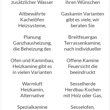
zusätzlicher Wasser
ihren Wünschen
Aufbereitung
angefertigt
Altbewährte
Gaskamin Varianten
Kachelöfen
gibt es viele, wir
Heizsysteme,
beraten Sie
Kachelofen
Planung
Breitfeuergas
Kaminbau
Ganzhausheizung,
Terrassenkamine,
Stamminger
die Beheizung des
nach individueller
ganzen Hauses
Planung
Ofen und Kaminbau,
Offene Kamine
Heizkamine gibt es
Feuersicht die
in vielen Varianten
beeindruckt
Warmluft
Sesselherde
Heizkamin,
Herdbau Kochen
Alternative
mit Holz oder Gas,
Mehrraum
wie früher
Spezialkamine
Sesselofen,
Warmluft Kamine