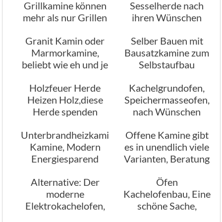
Grillkamine können
Sesselherde nach
mehr als nur Grillen
ihren Wünschen
geplant gebaut
Granit Kamin oder
Selber Bauen mit
Marmorkamine,
Bausatzkamine zum
beliebt wie eh und je
Selbstaufbau
Information
Holzfeuer Herde
Kachelgrundofen,
Heizen Holz,diese
Speichermasseofen,
Herde spenden
nach Wünschen
Wärme, das
gebaut
Unterbrandheizkamine
Offene Kamine gibt
langanhaltend
Kamine, Modern
es in unendlich viele
Energiesparend
Varianten, Beratung
Effizient
Planung
Alternative: Der
Öfen
moderne
Kachelofenbau, Eine
Elektrokachelofen,
schöne Sache,
Umweltfreundlich
Kaminöfen sind