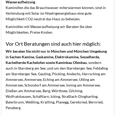
K
Wasseraufheizung
Kaminöfen die das Brauchwasser miterwärmen können, sind in
Verbindung mit Solar im Niedrigenergiehaus eine gute
Möglichkeit CO2 neutral das Haus zu beheizen.
Kaminöfen mit Wasseraufheizung wir Beraten Sie über
Möglichkeiten, Preise Kosten.
Vor Ort Beratungen sind auch hier möglich:
Wir beraten Sie nicht nur in München und München Umgebung
in Sachen Kamine, Gaskamine, Elektrokamine, Sesselherde,
Kachelherde Kachelofen sowie Kaminbau Ofenbau
, sondern
auch in Starnberg am See, und um den Starnberger See, Feldafing
am Starnberger See, Gauting, Pöcking, Andechs, Herrsching am
Ammersee, Ammersee, Eching am Ammersee, Utting am
Ammersee, Schondorf am Ammersee, Inning am Ammersee,
Dießen am Ammersee, Berg, Wörthsee, Gilching,
Wolfratshausen, Schäftlarn, Icking, Straßlach-Dingharting,
Baierbrunn, Weßling, Krailling, Planegg, Geretsried, Bernried,
Penzberg