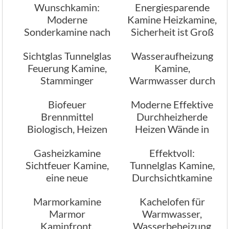
Wunschkamin:
Energiesparende
und individuell
modern
Moderne
Kamine Heizkamine,
Sonderkamine nach
Sicherheit ist Groß
ihren Wünschen
geschrieben
Sichtglas Tunnelglas
Wasseraufheizung
angefertigt
Feuerung Kamine,
Kamine,
Stamminger
Warmwasser durch
Kaminbau
Heizung gewinnen
Biofeuer
Moderne Effektive
Brennmittel
Durchheizherde
Biologisch, Heizen
Heizen Wände in
mit Biofeuer
einem anderen
Gasheizkamine
Effektvoll:
Raum mit
Sichtfeuer Kamine,
Tunnelglas Kamine,
eine neue
Durchsichtkamine
Möglichkeiten in
Marmorkamine
Kachelofen für
Wohnräumen
Marmor
Warmwasser,
Kaminfront,
Wasserbeheizung