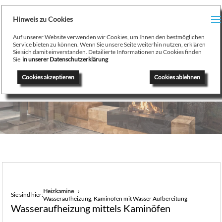
H
Hinweis zu Cookies
Menu
PR
Auf unserer Website verwenden wir Cookies, um Ihnen den bestmöglichen
August Stamminger
Service bieten zu können. Wenn Sie unsere Seite weiterhin nutzen, erklären
Sie sich damit einverstanden. Detailierte Informationen zu Cookies finden
Beratung
-
Planung
-
Ausführung
-
Wartung
-
Reparatur
TE
Sie
in unserer Datenschutzerklärung
Ofenbau Kaminbau Gaskamine Kachelofen Heizkamine
Cookies akzeptieren
Cookies ablehnen
SE
K
/
H
G
GA
Heizkamine
Sie sind hier:
Wasseraufheizung, Kaminöfen mit Wasser Aufbereitung
N
Wasseraufheizung mittels Kaminöfen