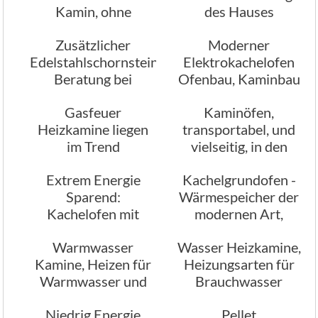
Kamin, ohne
des Hauses
Schornstein mit
Zusätzlicher
Moderner
Bioalkohol
Edelstahlschornstein?
Elektrokachelofen
betrieben
Beratung bei
Ofenbau, Kaminbau
Stamminger
Stamminger
Gasfeuer
Kaminöfen,
Kaminbau München
Heizkamine liegen
transportabel, und
im Trend
vielseitig, in den
verschiedensten
Extrem Energie
Kachelgrundofen -
Ausführungen
Sparend:
Wärmespeicher der
Kachelofen mit
modernen Art,
Wasserbeheizung
Kaminbau
Warmwasser
Wasser Heizkamine,
Stamminger
Kamine, Heizen für
Heizungsarten für
München
Warmwasser und
Brauchwasser
Brauchwasser
Heizungswasser
Niedrig Energie
Pellet