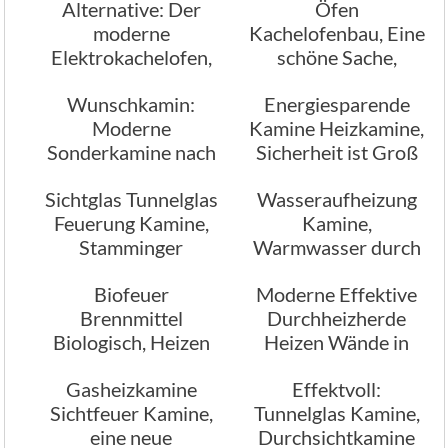
Alternative: Der
Öfen
moderne
Kachelofenbau, Eine
Elektrokachelofen,
schöne Sache,
Umweltfreundlich
Kaminöfen sind
Wunschkamin:
Energiesparende
und individuell
modern
Moderne
Kamine Heizkamine,
Sonderkamine nach
Sicherheit ist Groß
ihren Wünschen
geschrieben
Sichtglas Tunnelglas
Wasseraufheizung
angefertigt
Feuerung Kamine,
Kamine,
Stamminger
Warmwasser durch
Kaminbau
Heizung gewinnen
Biofeuer
Moderne Effektive
Brennmittel
Durchheizherde
Biologisch, Heizen
Heizen Wände in
mit Biofeuer
einem anderen
Gasheizkamine
Effektvoll:
Raum mit
Sichtfeuer Kamine,
Tunnelglas Kamine,
eine neue
Durchsichtkamine