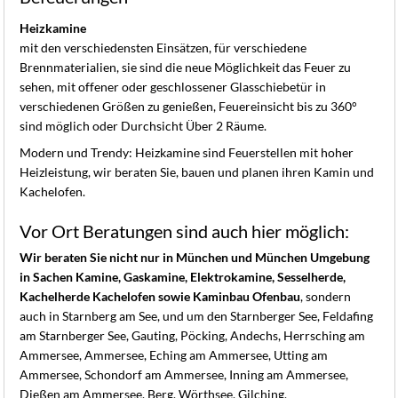
K
Heizkamine
mit den verschiedensten Einsätzen, für verschiedene
Brennmaterialien, sie sind die neue Möglichkeit das Feuer zu
sehen, mit offener oder geschlossener Glasschiebetür in
verschiedenen Größen zu genießen, Feuereinsicht bis zu 360°
sind möglich oder Durchsicht Über 2 Räume.
Modern und Trendy: Heizkamine sind Feuerstellen mit hoher
Heizleistung, wir beraten Sie, bauen und planen ihren Kamin und
Kachelofen.
Vor Ort Beratungen sind auch hier möglich:
Wir beraten Sie nicht nur in München und München Umgebung
in Sachen Kamine, Gaskamine, Elektrokamine, Sesselherde,
Kachelherde Kachelofen sowie Kaminbau Ofenbau
, sondern
auch in Starnberg am See, und um den Starnberger See, Feldafing
am Starnberger See, Gauting, Pöcking, Andechs, Herrsching am
Ammersee, Ammersee, Eching am Ammersee, Utting am
Ammersee, Schondorf am Ammersee, Inning am Ammersee,
Dießen am Ammersee, Berg, Wörthsee, Gilching,