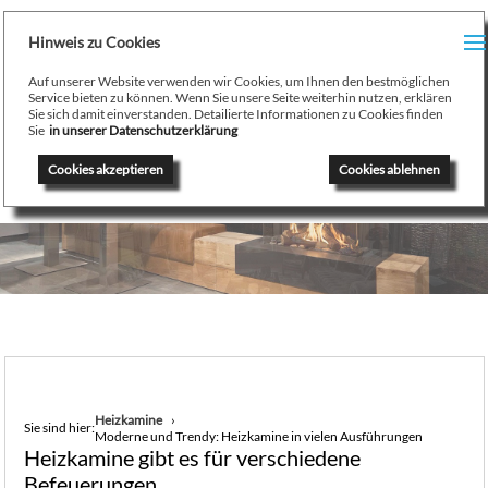
H
Hinweis zu Cookies
Menu
PR
Auf unserer Website verwenden wir Cookies, um Ihnen den bestmöglichen
August Stamminger
Service bieten zu können. Wenn Sie unsere Seite weiterhin nutzen, erklären
Sie sich damit einverstanden. Detailierte Informationen zu Cookies finden
Beratung
-
Planung
-
Ausführung
-
Wartung
-
Reparatur
TE
Sie
in unserer Datenschutzerklärung
Ofenbau Kaminbau Gaskamine Kachelofen Heizkamine
Cookies akzeptieren
Cookies ablehnen
SE
K
/
H
G
GA
Heizkamine
Sie sind hier:
Moderne und Trendy: Heizkamine in vielen Ausführungen
N
Heizkamine gibt es für verschiedene
Befeuerungen