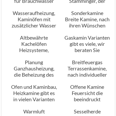
für Brauchwasser
Stamminger, der
Heizungswasser
Kamin Experte
Wasseraufheizung,
Sonderkamine
Kaminöfen mit
Breite Kamine, nach
zusätzlicher Wasser
ihren Wünschen
Aufbereitung
angefertigt
Altbewährte
Gaskamin Varianten
Kachelöfen
gibt es viele, wir
Heizsysteme,
beraten Sie
Kachelofen
Planung
Breitfeuergas
Kaminbau
Ganzhausheizung,
Terrassenkamine,
Stamminger
die Beheizung des
nach individueller
ganzen Hauses
Planung
Ofen und Kaminbau,
Offene Kamine
Heizkamine gibt es
Feuersicht die
in vielen Varianten
beeindruckt
Warmluft
Sesselherde