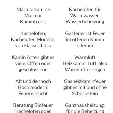
Möglichkeiten in
Marmorkamine
Kachelofen für
Wohnräumen
Marmor
Warmwasser,
Kaminfront,
Wasserbeheizung
welchen Marmor
Kachelöfen,
Gasfeuer ist Feuer
hätten Sie gerne
Kachelofen Modelle,
im offenen Kamin
von klassisch bis
oder im
modern
geschlossenen
Kamin Arten gibt es
Warmluft
Kamin
viele, Offen oder
Heizkamin, Luft, also
geschlossene
Warmluft erzeigen
Kamine, klassisch
mit einem Kamin
Alt und dennoch
Gasheizkaminfeuer
oder modern
Hoch modern:
gibt es mit und ohne
Feuereinsicht
Schornstein
Kamine
Beratung Biofeuer
Ganzhausheizung,
Kachelofen oder
für die Beheizung