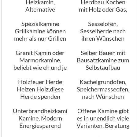
Heizkamin,
Herdbau Kochen
Alternative
mit Holz oder Gas,
Mehrraum
wie früher
Spezialkamine
Sesselofen,
Warmluft Kamine
Grillkamine können
Sesselherde nach
mehr als nur Grillen
ihren Wünschen
geplant gebaut
Granit Kamin oder
Selber Bauen mit
Marmorkamine,
Bausatzkamine zum
beliebt wie eh und je
Selbstaufbau
Information
Holzfeuer Herde
Kachelgrundofen,
Heizen Holz,diese
Speichermasseofen,
Herde spenden
nach Wünschen
Wärme, das
gebaut
Unterbrandheizkamine
Offene Kamine gibt
langanhaltend
Kamine, Modern
es in unendlich viele
Energiesparend
Varianten, Beratung
Effizient
Planung