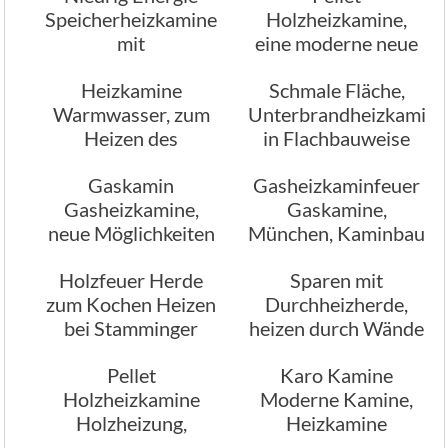
Speicherheizkamine
Holzheizkamine,
mit
eine moderne neue
Strahlungswärme
Holzfeuertechnik
Heizkamine
Schmale Fläche,
Warmwasser, zum
Unterbrandheizkamine
Heizen des
in Flachbauweise
Wohnzimmers und
Gaskamin
Gasheizkaminfeuer
Heisswasser
Gasheizkamine,
Gaskamine,
neue Möglichkeiten
München, Kaminbau
in Wohnräumen
Stamminger
Holzfeuer Herde
Sparen mit
zum Kochen Heizen
Durchheizherde,
bei Stamminger
heizen durch Wände
München
Pellet
Karo Kamine
Holzheizkamine
Moderne Kamine,
Holzheizung,
Heizkamine
Sicherheit im