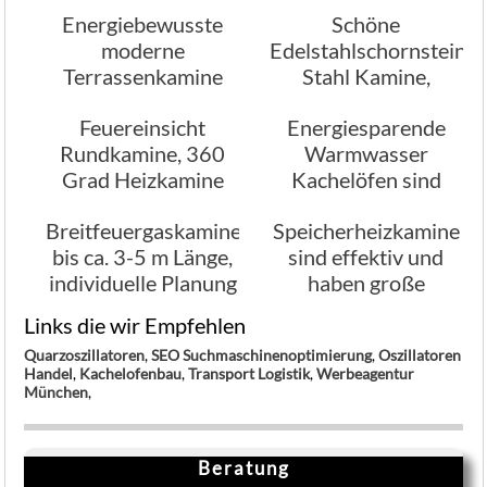
Energiebewusste
Schöne
Ofenbau
moderne
Edelstahlschornstein
Terrassenkamine
Stahl Kamine,
mit Holz od.
Varianten des
Feuereinsicht
Energiesparende
Gasfeuer
Rauchabzugs
Rundkamine, 360
Warmwasser
Grad Heizkamine
Kachelöfen sind
erfreuen sich großer
besonders
Breitfeuergaskamine
Speicherheizkamine
Beliebtheit
leistungsfähig
bis ca. 3-5 m Länge,
sind effektiv und
individuelle Planung
haben große
Heizleistung,
Links die wir Empfehlen
Kaminbau
Quarzoszillatoren
,
SEO Suchmaschinenoptimierung
,
Oszillatoren
Stamminger
Handel
,
Kachelofenbau
,
Transport Logistik
,
Werbeagentur
München
München
,
Beratung