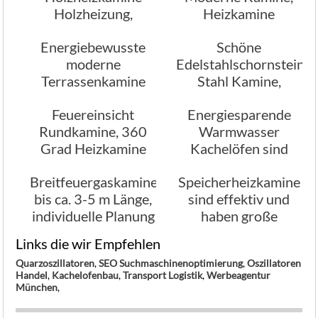
Holzheizung,
Heizkamine
Sicherheit im
Energiebewusste
Schöne
Ofenbau
moderne
Edelstahlschornstein
Terrassenkamine
Stahl Kamine,
mit Holz od.
Varianten des
Feuereinsicht
Energiesparende
Gasfeuer
Rauchabzugs
Rundkamine, 360
Warmwasser
Grad Heizkamine
Kachelöfen sind
erfreuen sich großer
besonders
Breitfeuergaskamine
Speicherheizkamine
Beliebtheit
leistungsfähig
bis ca. 3-5 m Länge,
sind effektiv und
individuelle Planung
haben große
Heizleistung,
Links die wir Empfehlen
Kaminbau
Quarzoszillatoren
,
SEO Suchmaschinenoptimierung
,
Oszillatoren
Stamminger
Handel
,
Kachelofenbau
,
Transport Logistik
,
Werbeagentur
München
München
,