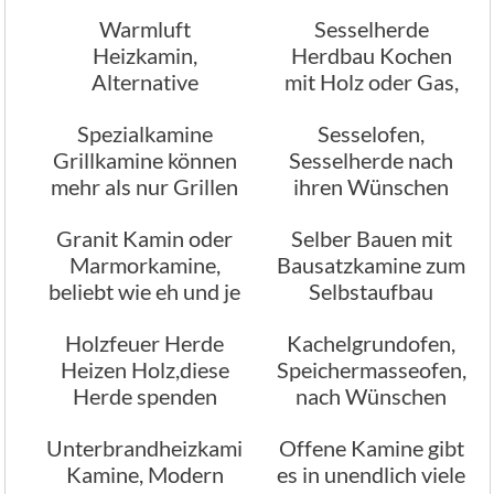
Warmluft
Sesselherde
Heizkamin,
Herdbau Kochen
Alternative
mit Holz oder Gas,
Mehrraum
wie früher
Spezialkamine
Sesselofen,
Warmluft Kamine
Grillkamine können
Sesselherde nach
mehr als nur Grillen
ihren Wünschen
geplant gebaut
Granit Kamin oder
Selber Bauen mit
Marmorkamine,
Bausatzkamine zum
beliebt wie eh und je
Selbstaufbau
Information
Holzfeuer Herde
Kachelgrundofen,
Heizen Holz,diese
Speichermasseofen,
Herde spenden
nach Wünschen
Wärme, das
gebaut
Unterbrandheizkamine
Offene Kamine gibt
langanhaltend
Kamine, Modern
es in unendlich viele