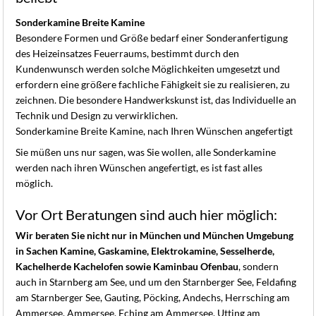
K
Sonderkamine Breite Kamine
Besondere Formen und Größe bedarf einer Sonderanfertigung
des Heizeinsatzes Feuerraums, bestimmt durch den
Kundenwunsch werden solche Möglichkeiten umgesetzt und
erfordern eine größere fachliche Fähigkeit sie zu realisieren, zu
zeichnen. Die besondere Handwerkskunst ist, das Individuelle an
Technik und Design zu verwirklichen.
Sonderkamine Breite Kamine, nach Ihren Wünschen angefertigt
Sie müßen uns nur sagen, was Sie wollen, alle Sonderkamine
werden nach ihren Wünschen angefertigt, es ist fast alles
möglich.
Vor Ort Beratungen sind auch hier möglich:
Wir beraten Sie nicht nur in München und München Umgebung
in Sachen Kamine, Gaskamine, Elektrokamine, Sesselherde,
Kachelherde Kachelofen sowie Kaminbau Ofenbau
, sondern
auch in Starnberg am See, und um den Starnberger See, Feldafing
am Starnberger See, Gauting, Pöcking, Andechs, Herrsching am
Ammersee, Ammersee, Eching am Ammersee, Utting am