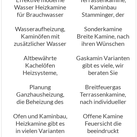
Wasser Heizkamine
Kaminbau
für Brauchwasser
Stamminger, der
Heizungswasser
Kamin Experte
Wasseraufheizung,
Sonderkamine
Kaminöfen mit
Breite Kamine, nach
zusätzlicher Wasser
ihren Wünschen
Aufbereitung
angefertigt
Altbewährte
Gaskamin Varianten
Kachelöfen
gibt es viele, wir
Heizsysteme,
beraten Sie
Kachelofen
Planung
Breitfeuergas
Kaminbau
Ganzhausheizung,
Terrassenkamine,
Stamminger
die Beheizung des
nach individueller
ganzen Hauses
Planung
Ofen und Kaminbau,
Offene Kamine
Heizkamine gibt es
Feuersicht die
in vielen Varianten
beeindruckt