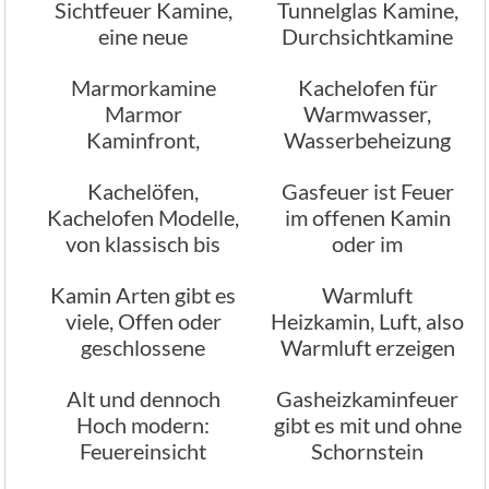
Sichtfeuer Kamine,
Tunnelglas Kamine,
eine neue
Durchsichtkamine
Möglichkeiten in
Marmorkamine
Kachelofen für
Wohnräumen
Marmor
Warmwasser,
Kaminfront,
Wasserbeheizung
welchen Marmor
Kachelöfen,
Gasfeuer ist Feuer
hätten Sie gerne
Kachelofen Modelle,
im offenen Kamin
von klassisch bis
oder im
modern
geschlossenen
Kamin Arten gibt es
Warmluft
Kamin
viele, Offen oder
Heizkamin, Luft, also
geschlossene
Warmluft erzeigen
Kamine, klassisch
mit einem Kamin
Alt und dennoch
Gasheizkaminfeuer
oder modern
Hoch modern:
gibt es mit und ohne
Feuereinsicht
Schornstein
Kamine