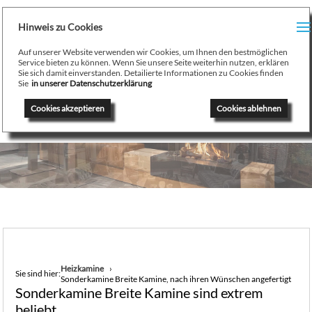
H
Hinweis zu Cookies
Menu
PR
Auf unserer Website verwenden wir Cookies, um Ihnen den bestmöglichen
August Stamminger
Service bieten zu können. Wenn Sie unsere Seite weiterhin nutzen, erklären
Sie sich damit einverstanden. Detailierte Informationen zu Cookies finden
Beratung
-
Planung
-
Ausführung
-
Wartung
-
Reparatur
TE
Sie
in unserer Datenschutzerklärung
Ofenbau Kaminbau Gaskamine Kachelofen Heizkamine
Cookies akzeptieren
Cookies ablehnen
SE
K
/
H
G
GA
Heizkamine
Sie sind hier:
Sonderkamine Breite Kamine, nach ihren Wünschen angefertigt
N
Sonderkamine Breite Kamine sind extrem
beliebt