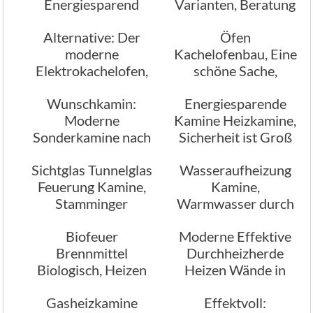
Energiesparend
Varianten, Beratung
Effizient
Planung
Alternative: Der
Öfen
moderne
Kachelofenbau, Eine
Elektrokachelofen,
schöne Sache,
Umweltfreundlich
Kaminöfen sind
Wunschkamin:
Energiesparende
und individuell
modern
Moderne
Kamine Heizkamine,
Sonderkamine nach
Sicherheit ist Groß
ihren Wünschen
geschrieben
Sichtglas Tunnelglas
Wasseraufheizung
angefertigt
Feuerung Kamine,
Kamine,
Stamminger
Warmwasser durch
Kaminbau
Heizung gewinnen
Biofeuer
Moderne Effektive
Brennmittel
Durchheizherde
Biologisch, Heizen
Heizen Wände in
mit Biofeuer
einem anderen
Gasheizkamine
Effektvoll:
Raum mit