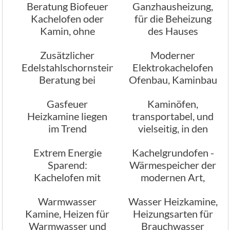
Beratung Biofeuer
Ganzhausheizung,
Kachelofen oder
für die Beheizung
Kamin, ohne
des Hauses
Schornstein mit
Zusätzlicher
Moderner
Bioalkohol
Edelstahlschornstein?
Elektrokachelofen
betrieben
Beratung bei
Ofenbau, Kaminbau
Stamminger
Stamminger
Gasfeuer
Kaminöfen,
Kaminbau München
Heizkamine liegen
transportabel, und
im Trend
vielseitig, in den
verschiedensten
Extrem Energie
Kachelgrundofen -
Ausführungen
Sparend:
Wärmespeicher der
Kachelofen mit
modernen Art,
Wasserbeheizung
Kaminbau
Warmwasser
Wasser Heizkamine,
Stamminger
Kamine, Heizen für
Heizungsarten für
München
Warmwasser und
Brauchwasser