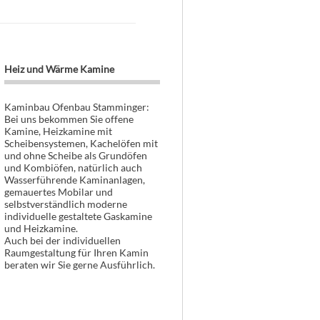
Heiz und Wärme Kamine
Kaminbau Ofenbau Stamminger:
Bei uns bekommen Sie offene
Kamine, Heizkamine mit
Scheibensystemen, Kachelöfen mit
und ohne Scheibe als Grundöfen
und Kombiöfen, natürlich auch
Wasserführende Kaminanlagen,
gemauertes Mobilar und
selbstverständlich moderne
individuelle gestaltete Gaskamine
und Heizkamine.
Auch bei der individuellen
Raumgestaltung für Ihren Kamin
beraten wir Sie gerne Ausführlich.