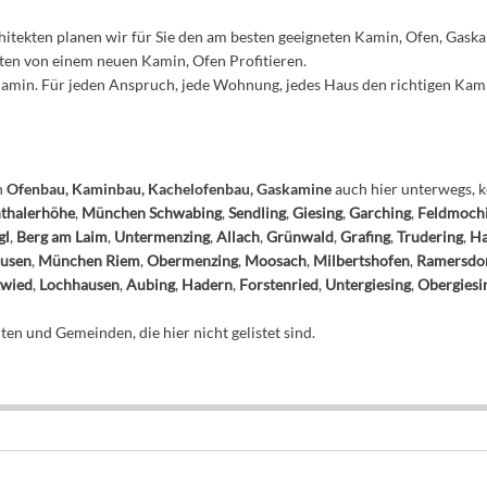
tekten planen wir für Sie den am besten geeigneten Kamin, Ofen, Gaska
sten von einem neuen Kamin, Ofen Profitieren.
 Kamin. Für jeden Anspruch, jede Wohnung, jedes Haus den richtigen Kam
n
Ofenbau, Kaminbau, Kachelofenbau, Gaskamine
auch hier unterwegs, k
thalerhöhe
,
München Schwabing
,
Sendling
,
Giesing
,
Garching
,
Feldmoch
gl
,
Berg am Laim
,
Untermenzing
,
Allach
,
Grünwald
,
Grafing
,
Trudering
,
Ha
usen
,
München Riem
,
Obermenzing
,
Moosach
,
Milbertshofen
,
Ramersdo
gwied
,
Lochhausen
,
Aubing
,
Hadern
,
Forstenried
,
Untergiesing
,
Obergiesi
en und Gemeinden, die hier nicht gelistet sind.