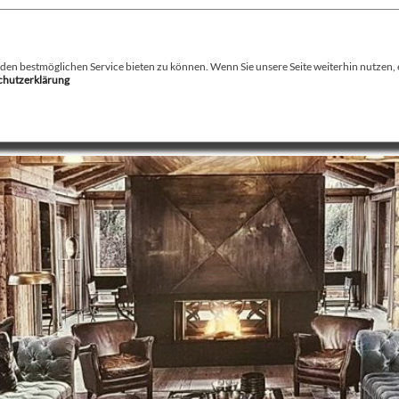
August Stamminger
Beratung
-
Planung
-
Ausführung
-
Wartung
-
Reparatur
Ofenbau Kaminbau Gaskamine Kachelofen Heizkamine
n bestmöglichen Service bieten zu können. Wenn Sie unsere Seite weiterhin nutzen, er
schutzerklärung
echnik
Service
Kamin / Herde
Gaskamine
Galerie