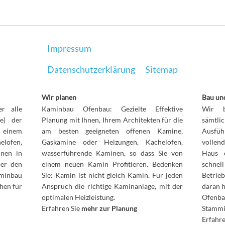
Impressum
Datenschutzerklärung
Sitemap
Wir planen
Bau und
r alle
Kaminbau Ofenbau: Gezielte Effektive
Wir b
le) der
Planung mit Ihnen, Ihrem Architekten für die
sämt
n einem
am besten geeigneten offenen Kamine,
Ausfüh
elofen,
Gaskamine oder Heizungen, Kachelofen,
vollen
inen in
wasserführende Kaminen, so dass Sie von
Haus 
ber den
einem neuen Kamin Profitieren. Bedenken
schnel
aminbau
Sie: Kamin ist nicht gleich Kamin. Für jeden
Betrie
hen für
Anspruch die richtige Kaminanlage, mit der
daran 
optimalen Heizleistung.
Ofenb
Erfahren Sie
mehr zur Planung
Stammi
Erfah