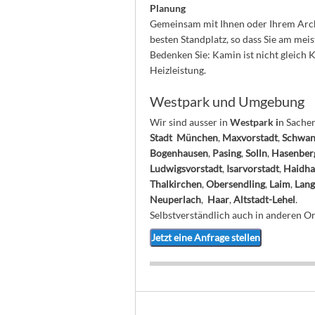
Planung
Gemeinsam mit Ihnen oder Ihrem Archi
besten Standplatz, so dass Sie am mei
Bedenken Sie: Kamin ist nicht gleich
Heizleistung.
Westpark und Umgebung
Wir sind ausser in
Westpark i
n Sache
Stadt München
,
Maxvorstadt
,
Schwan
Bogenhausen
,
Pasing
,
Solln
,
Hasenber
Ludwigsvorstadt
,
Isarvorstadt
,
Haidha
Thalkirchen
,
Obersendling
,
Laim
,
Lan
Neuperlach
,
Haar
,
Altstadt-Lehel
.
Selbstverständlich auch in anderen Ort
Jetzt eine Anfrage stellen