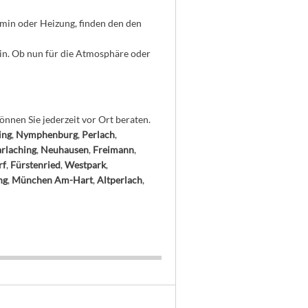
min oder Heizung, finden den den
in. Ob nun für die Atmosphäre oder
önnen Sie jederzeit vor Ort beraten.
ing
,
Nymphenburg
,
Perlach
,
rlaching
,
Neuhausen
,
Freimann
,
rf
,
Fürstenried
,
Westpark
,
ng
,
München Am-Hart
,
Altperlach
,