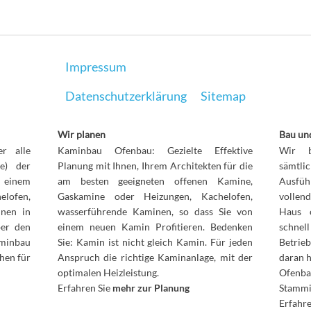
Impressum
Datenschutzerklärung
Sitemap
Wir planen
Bau und
r alle
Kaminbau Ofenbau: Gezielte Effektive
Wir b
le) der
Planung mit Ihnen, Ihrem Architekten für die
sämt
n einem
am besten geeigneten offenen Kamine,
Ausfüh
elofen,
Gaskamine oder Heizungen, Kachelofen,
vollen
inen in
wasserführende Kaminen, so dass Sie von
Haus 
ber den
einem neuen Kamin Profitieren. Bedenken
schnel
aminbau
Sie: Kamin ist nicht gleich Kamin. Für jeden
Betrie
hen für
Anspruch die richtige Kaminanlage, mit der
daran 
optimalen Heizleistung.
Ofenb
Erfahren Sie
mehr zur Planung
Stammi
Erfah