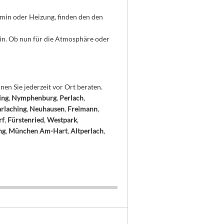
min oder Heizung, finden den den
in. Ob nun für die Atmosphäre oder
en Sie jederzeit vor Ort beraten.
ing
,
Nymphenburg
,
Perlach
,
rlaching
,
Neuhausen
,
Freimann
,
rf
,
Fürstenried
,
Westpark
,
ng
,
München Am-Hart
,
Altperlach
,