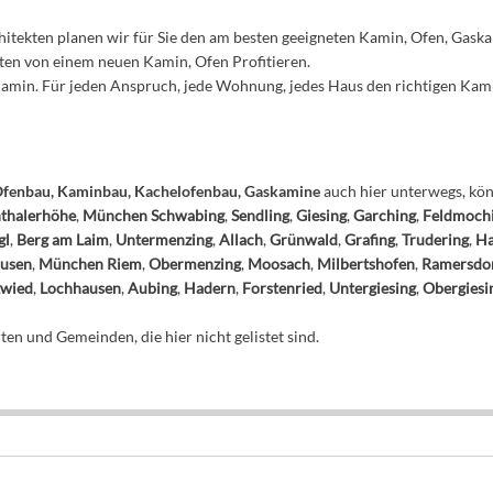
tekten planen wir für Sie den am besten geeigneten Kamin, Ofen, Gaska
sten von einem neuen Kamin, Ofen Profitieren.
 Kamin. Für jeden Anspruch, jede Wohnung, jedes Haus den richtigen Kam
fenbau, Kaminbau, Kachelofenbau, Gaskamine
auch hier unterwegs, könn
thalerhöhe
,
München Schwabing
,
Sendling
,
Giesing
,
Garching
,
Feldmoch
gl
,
Berg am Laim
,
Untermenzing
,
Allach
,
Grünwald
,
Grafing
,
Trudering
,
Ha
usen
,
München Riem
,
Obermenzing
,
Moosach
,
Milbertshofen
,
Ramersdo
gwied
,
Lochhausen
,
Aubing
,
Hadern
,
Forstenried
,
Untergiesing
,
Obergiesi
en und Gemeinden, die hier nicht gelistet sind.