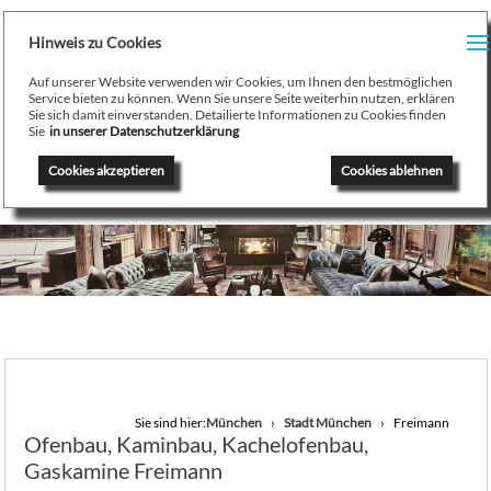
H
Hinweis zu Cookies
Menu
PR
Auf unserer Website verwenden wir Cookies, um Ihnen den bestmöglichen
August Stamminger
Service bieten zu können. Wenn Sie unsere Seite weiterhin nutzen, erklären
Sie sich damit einverstanden. Detailierte Informationen zu Cookies finden
Beratung
-
Planung
-
Ausführung
-
Wartung
-
Reparatur
TE
Sie
in unserer Datenschutzerklärung
Ofenbau Kaminbau Gaskamine Kachelofen Heizkamine
Cookies akzeptieren
Cookies ablehnen
SE
K
/
H
G
GA
Sie sind hier:
München
Stadt München
Freimann
Ofenbau, Kaminbau, Kachelofenbau,
N
Gaskamine Freimann