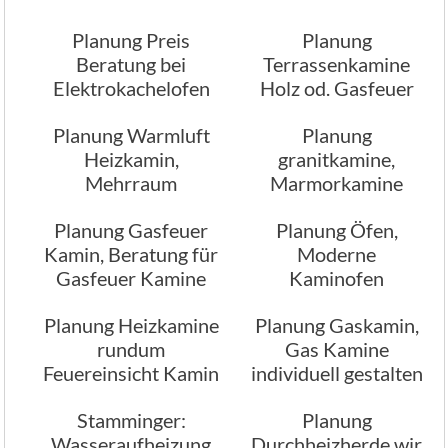
Planung Preis
Planung
Beratung bei
Terrassenkamine
Elektrokachelofen
Holz od. Gasfeuer
Kamine
Planung Warmluft
Planung
Heizkamin,
granitkamine,
Mehrraum
Marmorkamine
Heizkamin
Planung Gasfeuer
Planung Öfen,
Kamin, Beratung für
Moderne
Gasfeuer Kamine
Kaminofen
Planung Heizkamine
Planung Gaskamin,
rundum
Gas Kamine
Feuereinsicht Kamin
individuell gestalten
Stamminger:
Planung
Wasseraufheizung
Durchheizherde wir