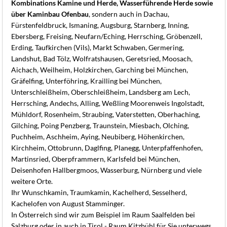
Kombinations Kamine und Herde, Wasserführende Herde sowie
über Kaminbau Ofenbau
, sondern auch in Dachau,
Fürstenfeldbruck, Ismaning, Augsburg, Starnberg, Inning,
Ebersberg, Freising, Neufarn/Eching, Herrsching, Gröbenzell,
Erding, Taufkirchen (Vils), Markt Schwaben, Germering,
Landshut, Bad Tölz, Wolfratshausen, Geretsried, Moosach,
Aichach, Weilheim, Holzkirchen, Garching bei München,
Gräfelfing, Unterföhring, Krailling bei München,
Unterschleißheim, Oberschleißheim, Landsberg am Lech,
Herrsching, Andechs, Alling, Weßling Moorenweis Ingolstadt,
Mühldorf, Rosenheim, Straubing, Vaterstetten, Oberhaching,
Gilching, Poing Penzberg, Traunstein, Miesbach, Olching,
Puchheim, Aschheim, Aying, Neubiberg, Höhenkirchen,
Kirchheim, Ottobrunn, Daglfing, Planegg, Unterpfaffenhofen,
Martinsried, Oberpframmern, Karlsfeld bei München,
Deisenhofen Hallbergmoos, Wasserburg, Nürnberg und viele
weitere Orte.
Ihr Wunschkamin, Traumkamin, Kachelherd, Sesselherd,
Kachelofen von August Stamminger.
In Österreich sind wir zum Beispiel im Raum Saalfelden bei
Salzburg oder in auch in Tirol - Raum Kitzbühl für Sie unterwegs.