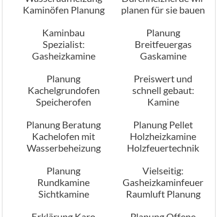
Kaminöfen Planung
planen für sie bauen
Kaminbau
Planung
Spezialist:
Breitfeuergas
Gasheizkamine
Gaskamine
Planung
individuell
Planung
Preiswert und
Kachelgrundofen
schnell gebaut:
Speicherofen
Kamine
Planung Beratung
Planung Pellet
Kachelofen mit
Holzheizkamine
Wasserbeheizung
Holzfeuertechnik
Planung
Vielseitig:
Rundkamine
Gasheizkaminfeuer
Sichtkamine
Raumluft Planung
Heizkamine
Erklärung Karo
Planung Offene