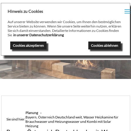
H
Hinweis zu Cookies
Menu
PR
Auf unserer Website verwenden wir Cookies, um Ihnen den bestmöglichen
August Stamminger
Service bieten zu können. Wenn Sie unsere Seite weiterhin nutzen, erklären
Sie sich damit einverstanden. Detailierte Informationen zu Cookies finden
Beratung
-
Planung
-
Ausführung
-
Wartung
-
Reparatur
TE
Sie
in unserer Datenschutzerklärung
Ofenbau Kaminbau Gaskamine Kachelofen Heizkamine
Cookies akzeptieren
Cookies ablehnen
SE
K
/
H
G
GA
Planung
Bayern, Österreich Deutschland weit, Wasser Heizkamine für
N
Sie sind hier:
Brauchwasser und Heizungswasser und Kombi mit Solar
Heizung