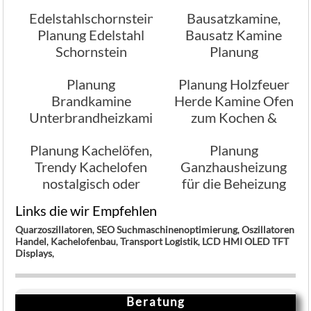
Planung
Edelstahlschornstein,
Bausatzkamine,
Planung Edelstahl
Bausatz Kamine
Schornstein
Planung
Planung
Planung Holzfeuer
Brandkamine
Herde Kamine Ofen
Unterbrandheizkamine
zum Kochen &
Heizen
Planung Kachelöfen,
Planung
Trendy Kachelofen
Ganzhausheizung
nostalgisch oder
für die Beheizung
modern
Ihres Hauses
Links die wir Empfehlen
Quarzoszillatoren
,
SEO Suchmaschinenoptimierung
,
Oszillatoren
Handel
,
Kachelofenbau
,
Transport Logistik
,
LCD HMI OLED TFT
Displays
,
Beratung