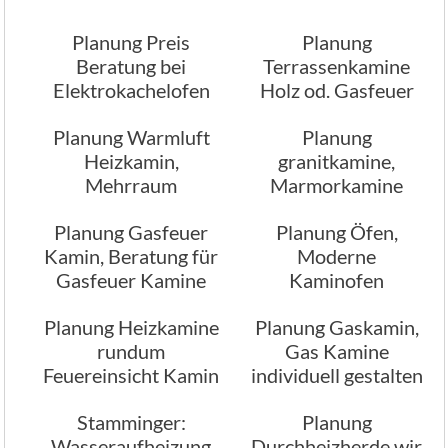
Planung Preis
Planung
Beratung bei
Terrassenkamine
Elektrokachelofen
Holz od. Gasfeuer
Kamine
Planung Warmluft
Planung
Heizkamin,
granitkamine,
Mehrraum
Marmorkamine
Heizkamin
Planung Gasfeuer
Planung Öfen,
Kamin, Beratung für
Moderne
Gasfeuer Kamine
Kaminofen
Planung Heizkamine
Planung Gaskamin,
rundum
Gas Kamine
Feuereinsicht Kamin
individuell gestalten
Stamminger:
Planung
Wasseraufheizung
Durchheizherde wir