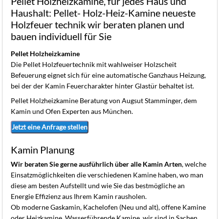
Pellet Holzheizkamine, für jedes Haus und
K
Haushalt: Pellet- Holz-Heiz-Kamine neueste
Holzfeuer technik wir beraten planen und
bauen individuell für Sie
Pellet Holzheizkamine
Die Pellet Holzfeuertechnik mit wahlweiser Holzscheit
Befeuerung eignet sich für eine automatische Ganzhaus Heizung,
bei der der Kamin Feuercharakter hinter Glastür behaltet ist.
Pellet Holzheizkamine Beratung von Augsut Stamminger, dem
Kamin und Ofen Experten aus München.
Jetzt eine Anfrage stellen
Kamin Planung
Wir beraten Sie gerne ausführlich über alle Kamin Arten
, welche
Einsatzmöglichkeiten die verschiedenen Kamine haben, wo man
diese am besten Aufstellt und wie Sie das bestmögliche an
Energie Effizienz aus Ihrem Kamin rausholen.
Ob moderne Gaskamin, Kachelofen (Neu und alt), offene Kamine
oder Heizkamine, Wasserführende Kamine, wir sind in Sachen