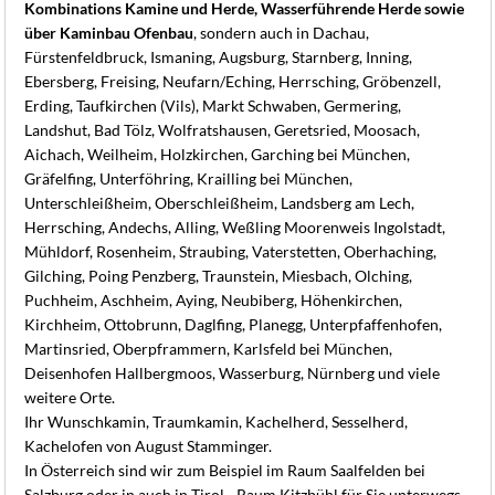
Kombinations Kamine und Herde, Wasserführende Herde sowie
über Kaminbau Ofenbau
, sondern auch in Dachau,
Fürstenfeldbruck, Ismaning, Augsburg, Starnberg, Inning,
Ebersberg, Freising, Neufarn/Eching, Herrsching, Gröbenzell,
Erding, Taufkirchen (Vils), Markt Schwaben, Germering,
Landshut, Bad Tölz, Wolfratshausen, Geretsried, Moosach,
Aichach, Weilheim, Holzkirchen, Garching bei München,
Gräfelfing, Unterföhring, Krailling bei München,
Unterschleißheim, Oberschleißheim, Landsberg am Lech,
Herrsching, Andechs, Alling, Weßling Moorenweis Ingolstadt,
Mühldorf, Rosenheim, Straubing, Vaterstetten, Oberhaching,
Gilching, Poing Penzberg, Traunstein, Miesbach, Olching,
Puchheim, Aschheim, Aying, Neubiberg, Höhenkirchen,
Kirchheim, Ottobrunn, Daglfing, Planegg, Unterpfaffenhofen,
Martinsried, Oberpframmern, Karlsfeld bei München,
Deisenhofen Hallbergmoos, Wasserburg, Nürnberg und viele
weitere Orte.
Ihr Wunschkamin, Traumkamin, Kachelherd, Sesselherd,
Kachelofen von August Stamminger.
In Österreich sind wir zum Beispiel im Raum Saalfelden bei
Salzburg oder in auch in Tirol - Raum Kitzbühl für Sie unterwegs.