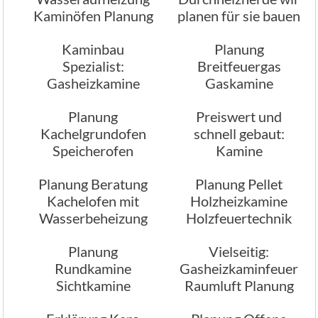
Kaminöfen Planung
planen für sie bauen
Kaminbau
Planung
Spezialist:
Breitfeuergas
Gasheizkamine
Gaskamine
Planung
individuell
Planung
Preiswert und
Kachelgrundofen
schnell gebaut:
Speicherofen
Kamine
Planung Beratung
Planung Pellet
Kachelofen mit
Holzheizkamine
Wasserbeheizung
Holzfeuertechnik
Planung
Vielseitig:
Rundkamine
Gasheizkaminfeuer
Sichtkamine
Raumluft Planung
Heizkamine