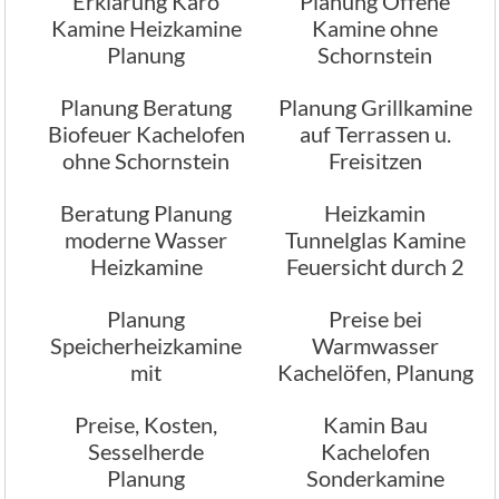
Erklärung Karo
Planung Offene
Kamine Heizkamine
Kamine ohne
Planung
Schornstein
Planung Beratung
Planung Grillkamine
Biofeuer Kachelofen
auf Terrassen u.
ohne Schornstein
Freisitzen
Beratung Planung
Heizkamin
moderne Wasser
Tunnelglas Kamine
Heizkamine
Feuersicht durch 2
Räume
Planung
Preise bei
Speicherheizkamine
Warmwasser
mit
Kachelöfen, Planung
Strahlungswärme
Preise, Kosten,
Kamin Bau
Sesselherde
Kachelofen
Planung
Sonderkamine