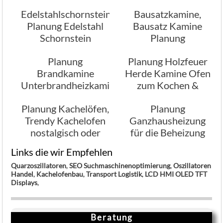
Planung
Edelstahlschornstein,
Bausatzkamine,
Planung Edelstahl
Bausatz Kamine
Schornstein
Planung
Planung
Planung Holzfeuer
Brandkamine
Herde Kamine Ofen
Unterbrandheizkamine
zum Kochen &
Heizen
Planung Kachelöfen,
Planung
Trendy Kachelofen
Ganzhausheizung
nostalgisch oder
für die Beheizung
modern
Ihres Hauses
Links die wir Empfehlen
Quarzoszillatoren
,
SEO Suchmaschinenoptimierung
,
Oszillatoren
Handel
,
Kachelofenbau
,
Transport Logistik
,
LCD HMI OLED TFT
Displays
,
Beratung