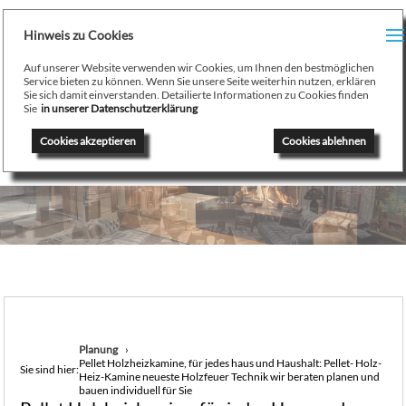
H
Hinweis zu Cookies
Menu
PR
Auf unserer Website verwenden wir Cookies, um Ihnen den bestmöglichen
August Stamminger
Service bieten zu können. Wenn Sie unsere Seite weiterhin nutzen, erklären
Sie sich damit einverstanden. Detailierte Informationen zu Cookies finden
Beratung
-
Planung
-
Ausführung
-
Wartung
-
Reparatur
TE
Sie
in unserer Datenschutzerklärung
Ofenbau Kaminbau Gaskamine Kachelofen Heizkamine
Cookies akzeptieren
Cookies ablehnen
SE
K
/
H
G
GA
Planung
Pellet Holzheizkamine, für jedes haus und Haushalt: Pellet- Holz-
N
Sie sind hier:
Heiz-Kamine neueste Holzfeuer Technik wir beraten planen und
bauen individuell für Sie