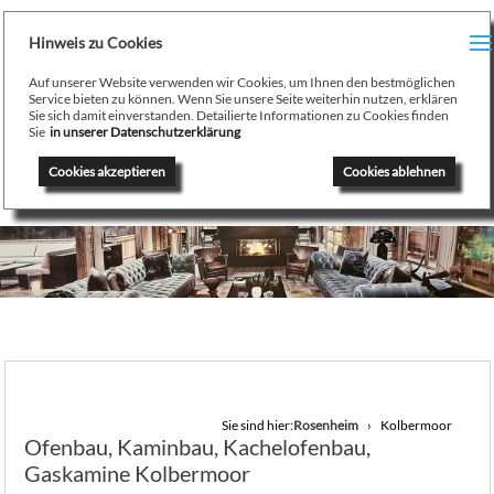
H
Hinweis zu Cookies
Menu
PR
Auf unserer Website verwenden wir Cookies, um Ihnen den bestmöglichen
August Stamminger
Service bieten zu können. Wenn Sie unsere Seite weiterhin nutzen, erklären
Sie sich damit einverstanden. Detailierte Informationen zu Cookies finden
Beratung
-
Planung
-
Ausführung
-
Wartung
-
Reparatur
TE
Sie
in unserer Datenschutzerklärung
Ofenbau Kaminbau Gaskamine Kachelofen Heizkamine
Cookies akzeptieren
Cookies ablehnen
SE
K
/
H
G
GA
Sie sind hier:
Rosenheim
Kolbermoor
Ofenbau, Kaminbau, Kachelofenbau,
N
Gaskamine Kolbermoor