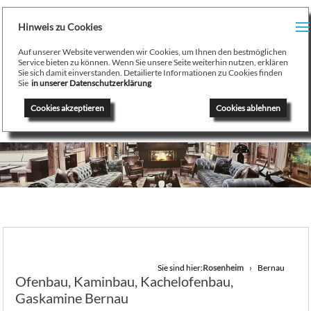
H
Hinweis zu Cookies
Menu
PR
Auf unserer Website verwenden wir Cookies, um Ihnen den bestmöglichen
August Stamminger
Service bieten zu können. Wenn Sie unsere Seite weiterhin nutzen, erklären
Sie sich damit einverstanden. Detailierte Informationen zu Cookies finden
Beratung
-
Planung
-
Ausführung
-
Wartung
-
Reparatur
TE
Sie
in unserer Datenschutzerklärung
Ofenbau Kaminbau Gaskamine Kachelofen Heizkamine
Cookies akzeptieren
Cookies ablehnen
SE
K
/
H
G
GA
Sie sind hier:
Rosenheim
Bernau
Ofenbau, Kaminbau, Kachelofenbau,
N
Gaskamine Bernau