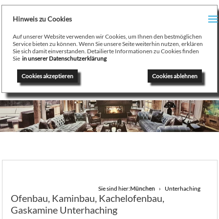
H
Hinweis zu Cookies
Menu
PR
Auf unserer Website verwenden wir Cookies, um Ihnen den bestmöglichen
August Stamminger
Service bieten zu können. Wenn Sie unsere Seite weiterhin nutzen, erklären
Sie sich damit einverstanden. Detailierte Informationen zu Cookies finden
Beratung
-
Planung
-
Ausführung
-
Wartung
-
Reparatur
TE
Sie
in unserer Datenschutzerklärung
Ofenbau Kaminbau Gaskamine Kachelofen Heizkamine
Cookies akzeptieren
Cookies ablehnen
SE
K
/
H
G
GA
Sie sind hier:
München
Unterhaching
Ofenbau, Kaminbau, Kachelofenbau,
N
Gaskamine Unterhaching