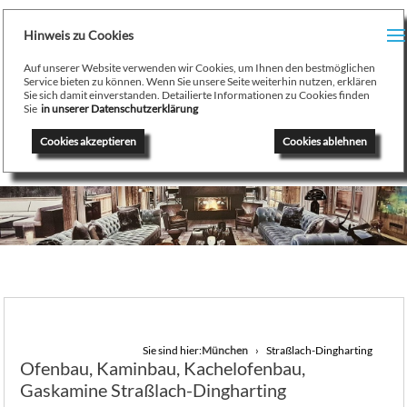
H
Hinweis zu Cookies
Menu
PR
Auf unserer Website verwenden wir Cookies, um Ihnen den bestmöglichen
August Stamminger
Service bieten zu können. Wenn Sie unsere Seite weiterhin nutzen, erklären
Sie sich damit einverstanden. Detailierte Informationen zu Cookies finden
Beratung
-
Planung
-
Ausführung
-
Wartung
-
Reparatur
TE
Sie
in unserer Datenschutzerklärung
Ofenbau Kaminbau Gaskamine Kachelofen Heizkamine
Cookies akzeptieren
Cookies ablehnen
SE
K
/
H
G
GA
Sie sind hier:
München
Straßlach-Dingharting
Ofenbau, Kaminbau, Kachelofenbau,
N
Gaskamine Straßlach-Dingharting