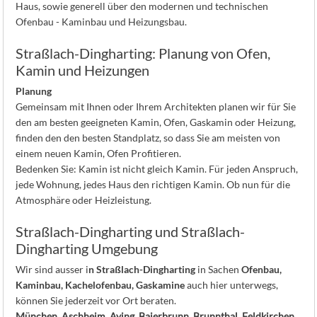
Haus, sowie generell über den modernen und technischen
Ofenbau - Kaminbau und Heizungsbau.
Straßlach-Dingharting: Planung von Ofen,
Kamin und Heizungen
Planung
Gemeinsam mit Ihnen oder Ihrem Architekten planen wir für Sie
den am besten geeigneten Kamin, Ofen, Gaskamin oder Heizung,
finden den den besten Standplatz, so dass Sie am meisten von
einem neuen Kamin, Ofen Profitieren.
Bedenken Sie: Kamin ist nicht gleich Kamin. Für jeden Anspruch,
jede Wohnung, jedes Haus den richtigen Kamin. Ob nun für die
Atmosphäre oder Heizleistung.
Straßlach-Dingharting und Straßlach-
Dingharting Umgebung
Wir sind ausser i
n Straßlach-Dingharting
in Sachen
Ofenbau,
Kaminbau, Kachelofenbau, Gaskamine
auch hier unterwegs,
können Sie jederzeit vor Ort beraten.
München
,
Aschheim
,
Aying
,
Baierbrunn
,
Brunnthal
,
Feldkirchen
,