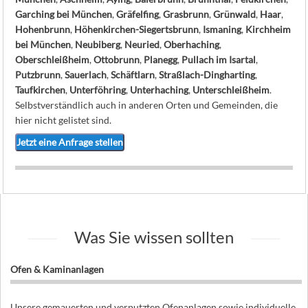
Garching bei München
,
Gräfelfing
,
Grasbrunn
,
Grünwald
,
Haar
,
Hohenbrunn
,
Höhenkirchen-Siegertsbrunn
,
Ismaning
,
Kirchheim
bei München
,
Neubiberg
,
Neuried
,
Oberhaching
,
Oberschleißheim
,
Ottobrunn
,
Planegg
,
Pullach im Isartal
,
Putzbrunn
,
Sauerlach
,
Schäftlarn
,
Straßlach-Dingharting
,
Taufkirchen
,
Unterföhring
,
Unterhaching
,
Unterschleißheim
.
Selbstverständlich auch in anderen Orten und Gemeinden, die
hier nicht gelistet sind.
Jetzt eine Anfrage stellen
Was Sie wissen sollten
Ofen & Kaminanlagen
Unsere gemauerten und verputzten Ofenanlagen sowie individuelle