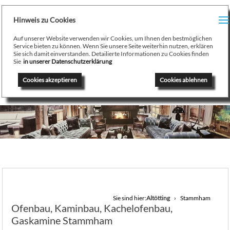
H
Hinweis zu Cookies
Menu
PR
Auf unserer Website verwenden wir Cookies, um Ihnen den bestmöglichen
August Stamminger
Service bieten zu können. Wenn Sie unsere Seite weiterhin nutzen, erklären
Sie sich damit einverstanden. Detailierte Informationen zu Cookies finden
Beratung
-
Planung
-
Ausführung
-
Wartung
-
Reparatur
TE
Sie
in unserer Datenschutzerklärung
Ofenbau Kaminbau Gaskamine Kachelofen Heizkamine
Cookies akzeptieren
Cookies ablehnen
SE
K
/
H
G
GA
Sie sind hier:
Altötting
Stammham
Ofenbau, Kaminbau, Kachelofenbau,
N
Gaskamine Stammham