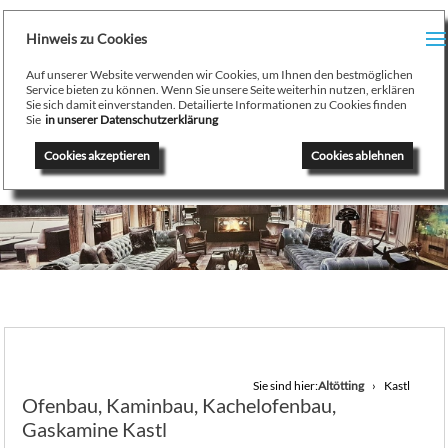
H
Hinweis zu Cookies
Menu
PR
Auf unserer Website verwenden wir Cookies, um Ihnen den bestmöglichen
August Stamminger
Service bieten zu können. Wenn Sie unsere Seite weiterhin nutzen, erklären
Sie sich damit einverstanden. Detailierte Informationen zu Cookies finden
Beratung
-
Planung
-
Ausführung
-
Wartung
-
Reparatur
TE
Sie
in unserer Datenschutzerklärung
Ofenbau Kaminbau Gaskamine Kachelofen Heizkamine
Cookies akzeptieren
Cookies ablehnen
SE
K
/
H
G
GA
Sie sind hier:
Altötting
Kastl
Ofenbau, Kaminbau, Kachelofenbau,
N
Gaskamine Kastl