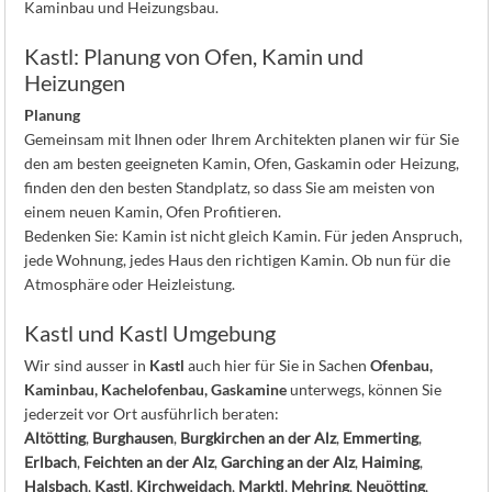
Kaminbau und Heizungsbau.
Kastl: Planung von Ofen, Kamin und
Heizungen
Planung
Gemeinsam mit Ihnen oder Ihrem Architekten planen wir für Sie
den am besten geeigneten Kamin, Ofen, Gaskamin oder Heizung,
finden den den besten Standplatz, so dass Sie am meisten von
einem neuen Kamin, Ofen Profitieren.
Bedenken Sie: Kamin ist nicht gleich Kamin. Für jeden Anspruch,
jede Wohnung, jedes Haus den richtigen Kamin. Ob nun für die
Atmosphäre oder Heizleistung.
Kastl und Kastl Umgebung
Wir sind ausser in
Kastl
auch hier für Sie in Sachen
Ofenbau,
Kaminbau, Kachelofenbau, Gaskamine
unterwegs, können Sie
jederzeit vor Ort ausführlich beraten:
Altötting
,
Burghausen
,
Burgkirchen an der Alz
,
Emmerting
,
Erlbach
,
Feichten an der Alz
,
Garching an der Alz
,
Haiming
,
Halsbach
,
Kastl
,
Kirchweidach
,
Marktl
,
Mehring
,
Neuötting
,