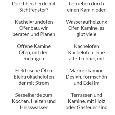
Durchheizherde mit
betrieben durch
Sichtfenster?
einen Kamin oder
Ofen?
Kachelgrundofen
Wasseraufheizung
Ofenbau, wir
Ofen Kamine, es
beraten und Planen
gibt viele
Ihren
unterschiedliche
Offene Kamine
Kachelöfen
Speichermasseofen
Arten
Ofen, mit den
Kachelofen: eine
Richtigen
alte Technik, mit
Heizeinsätzen
modernen
Elektrische Öfen
Marmorkamine
Energiesparend
Funktionen
Elektrokachelofen
Design, formschön
der mit Strom
und Edel im
beheizt wird
Aussehen
Sesselherde zum
Terrassen und
Kochen, Heizen und
Kamine, mit Holz
Heisswasser
oder Gasfeuer sind
sehr beliebt