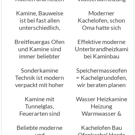
sowie der
durch Kamine
Kamine, Bauweise
Moderner
Warmwasser
ist bei fast allen
Kachelofen, schon
Erzeugung
unterschiedlich,
Oma hatte sich
formschön und
darauf verlassen
Breitfeuergas Ofen
Effektive moderne
praktisch,
und Kamine sind
Unterbrandheizkamine
verschiedenen
immer beliebter
bei Kaminbau
Größen
München
Sonderkamine
Speichermasseofen
Technik ist modern
= Kachelgrundofen,
verpackt mit hoher
wir beraten planen
Heizleistung
Kamine mit
Wasser Heizkamine
Tunnelglas,
Heizung
Feuerarten sind
Warmwasser &
dabei Variable,
Brauchwasser in
Beliebte moderne
Kachelofen Bau
abhängig vom
einem
und
Ofenkachel Herde
Kunden