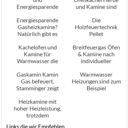
Energiesparende
und Kamine sind
Offene Kamine
Leistungsstark
Energiesparende
Die
Gasheizkamine?
Holzfeuertechnik
Natürlich gibt es
Pellet
diese auch
Holzheizkamine,
Kachelofen und
Breitfeuergas Öfen
Variable mit dem
Kamine für
& Kamine nach
Brennstoff
Warmwasser die
individueller
sehr leistungsfähig
Planung
Gaskamin Kamin
Warmwasser
sind
Gas befeuert,
Heizungen sind zum
Stamminger zeigt
Beispiel
Ihnen neue
leistungsfähige
Heizkamine mit
Möglichkeiten
Kachelöfen
hoher Heizleistung,
trotzdem
Energiesparend
Links die wir Empfehlen