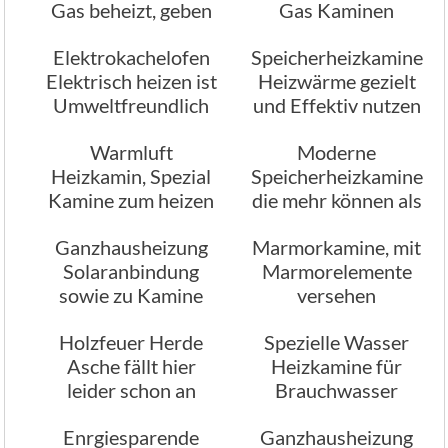
Gas beheizt, geben
Gas Kaminen
Möglichkeiten
automatisch
Elektrokachelofen
Speicherheizkamine
Elektrisch heizen ist
Heizwärme gezielt
Umweltfreundlich
und Effektiv nutzen
Warmluft
Moderne
Heizkamin, Spezial
Speicherheizkamine
Kamine zum heizen
die mehr können als
mit warmer Luft
nur heizen
Ganzhausheizung
Marmorkamine, mit
Solaranbindung
Marmorelemente
sowie zu Kamine
versehen
und Herde
Umrandungen
Holzfeuer Herde
Spezielle Wasser
Asche fällt hier
Heizkamine für
leider schon an
Brauchwasser
Heizungswasser
Enrgiesparende
Ganzhausheizung