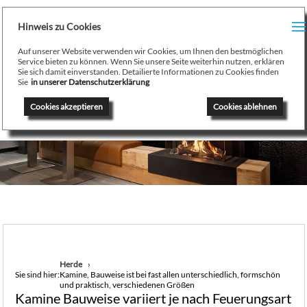
H
Hinweis zu Cookies
Menu
PR
Auf unserer Website verwenden wir Cookies, um Ihnen den bestmöglichen
August Stamminger
Service bieten zu können. Wenn Sie unsere Seite weiterhin nutzen, erklären
Sie sich damit einverstanden. Detailierte Informationen zu Cookies finden
Beratung
-
Planung
-
Ausführung
-
Wartung
-
Reparatur
TE
Sie
in unserer Datenschutzerklärung
Ofenbau Kaminbau Gaskamine Kachelofen Heizkamine
Cookies akzeptieren
Cookies ablehnen
SE
K
/
H
G
GA
Herde
Sie sind hier:
Kamine, Bauweise ist bei fast allen unterschiedlich, formschön
N
und praktisch, verschiedenen Größen
Kamine Bauweise variiert je nach Feuerungsart