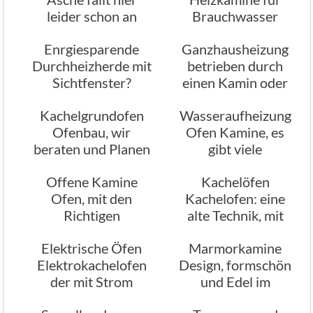
leider schon an
Brauchwasser
Heizungswasser
Enrgiesparende
Ganzhausheizung
Durchheizherde mit
betrieben durch
Sichtfenster?
einen Kamin oder
Ofen?
Kachelgrundofen
Wasseraufheizung
Ofenbau, wir
Ofen Kamine, es
beraten und Planen
gibt viele
Ihren
unterschiedliche
Offene Kamine
Kachelöfen
Speichermasseofen
Arten
Ofen, mit den
Kachelofen: eine
Richtigen
alte Technik, mit
Heizeinsätzen
modernen
Elektrische Öfen
Marmorkamine
Energiesparend
Funktionen
Elektrokachelofen
Design, formschön
der mit Strom
und Edel im
beheizt wird
Aussehen