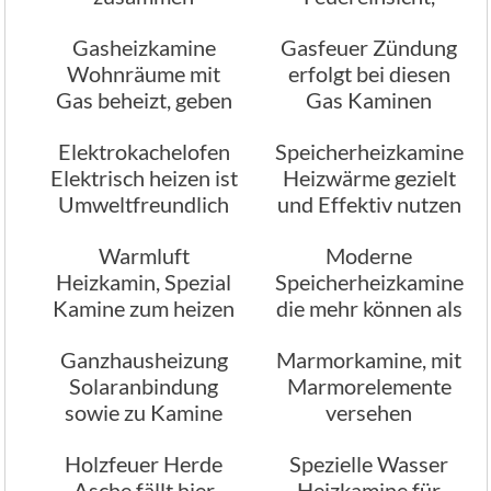
Sichtbares Feuer
Gasheizkamine
Gasfeuer Zündung
beruhigt
Wohnräume mit
erfolgt bei diesen
Gas beheizt, geben
Gas Kaminen
Möglichkeiten
automatisch
Elektrokachelofen
Speicherheizkamine
Elektrisch heizen ist
Heizwärme gezielt
Umweltfreundlich
und Effektiv nutzen
Warmluft
Moderne
Heizkamin, Spezial
Speicherheizkamine
Kamine zum heizen
die mehr können als
mit warmer Luft
nur heizen
Ganzhausheizung
Marmorkamine, mit
Solaranbindung
Marmorelemente
sowie zu Kamine
versehen
und Herde
Umrandungen
Holzfeuer Herde
Spezielle Wasser
Asche fällt hier
Heizkamine für