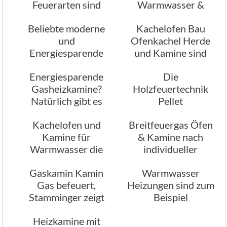
Feuerarten sind
Warmwasser &
dabei Variable,
Brauchwasser in
Beliebte moderne
Kachelofen Bau
abhängig vom
einem
und
Ofenkachel Herde
Kunden
Energiesparende
und Kamine sind
Offene Kamine
Leistungsstark
Energiesparende
Die
Gasheizkamine?
Holzfeuertechnik
Natürlich gibt es
Pellet
diese auch
Holzheizkamine,
Kachelofen und
Breitfeuergas Öfen
Variable mit dem
Kamine für
& Kamine nach
Brennstoff
Warmwasser die
individueller
sehr leistungsfähig
Planung
Gaskamin Kamin
Warmwasser
sind
Gas befeuert,
Heizungen sind zum
Stamminger zeigt
Beispiel
Ihnen neue
leistungsfähige
Heizkamine mit
Möglichkeiten
Kachelöfen