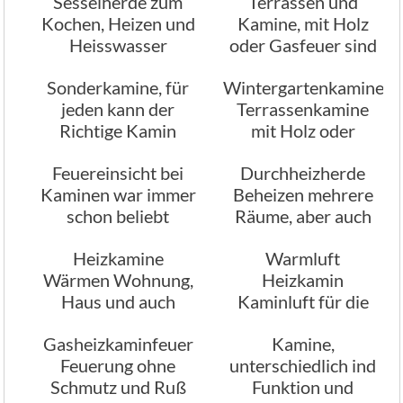
Sesselherde zum
Terrassen und
Kochen, Heizen und
Kamine, mit Holz
Heisswasser
oder Gasfeuer sind
sehr beliebt
Sonderkamine, für
Wintergartenkamine
jeden kann der
Terrassenkamine
Richtige Kamin
mit Holz oder
gefunden werden
Gasfeuer
Feuereinsicht bei
Durchheizherde
Kaminen war immer
Beheizen mehrere
schon beliebt
Räume, aber auch
das Warmwasser
Heizkamine
Warmluft
Wärmen Wohnung,
Heizkamin
Haus und auch
Kaminluft für die
Heisswasser
Beheizung nutzen
Gasheizkaminfeuer
Kamine,
Feuerung ohne
unterschiedlich ind
Schmutz und Ruß
Funktion und