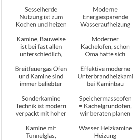
Aussehen
Sesselherde
Moderne
Nutzung ist zum
Energiesparende
Kochen und heizen
Wasseraufheizung
sowie der
durch Kamine
Kamine, Bauweise
Moderner
Warmwasser
ist bei fast allen
Kachelofen, schon
Erzeugung
unterschiedlich,
Oma hatte sich
formschön und
darauf verlassen
Breitfeuergas Ofen
Effektive moderne
praktisch,
und Kamine sind
Unterbrandheizkamine
verschiedenen
immer beliebter
bei Kaminbau
Größen
München
Sonderkamine
Speichermasseofen
Technik ist modern
= Kachelgrundofen,
verpackt mit hoher
wir beraten planen
Heizleistung
Kamine mit
Wasser Heizkamine
Tunnelglas,
Heizung