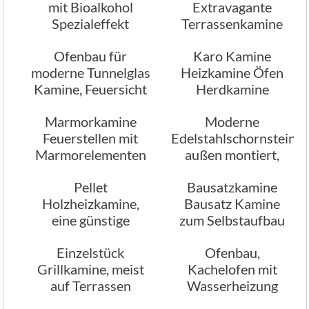
mit Bioalkohol
Extravagante
Spezialeffekt
Terrassenkamine
Kamine
mit Holz od.
Ofenbau für
Karo Kamine
Gasfeuer
moderne Tunnelglas
Heizkamine Öfen
Kamine, Feuersicht
Herdkamine
durch 2 Räume
Kachelofen
Marmorkamine
Moderne
Feuerstellen mit
Edelstahlschornsteine,
Marmorelementen
außen montiert,
wenn kein
Pellet
Bausatzkamine
Schornsteinabzu
Holzheizkamine,
Bausatz Kamine
vorhanden ist
eine günstige
zum Selbstaufbau
Holzfeuertechnik
Einzelstück
Ofenbau,
Grillkamine, meist
Kachelofen mit
auf Terrassen
Wasserheizung
Ausführung