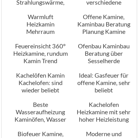
Strahlungswärme,
verschiedene
wir beraten
Designs
Warmluft
Offene Kamine,
Heizkamin
Kaminbau Beratung
Mehrraum
Planung Kamine
Heizkamin
Feuereinsicht 360°
Ofenbau Kaminbau
Warmwasserteil
Heizkamine, rundum
Beratung über
Kamin Trend
Sesselherde
Kachelöfen Kamin
Ideal: Gasfeuer für
Kachelofen: sind
offene Kamine, sehr
wieder beliebt
beliebt
Beste
Kachelofen
Wasseraufheizung
Heizkamine mit sehr
Kaminöfen, Wasser
hoher Heizleistung
Heizung
Biofeuer Kamine,
Moderne und