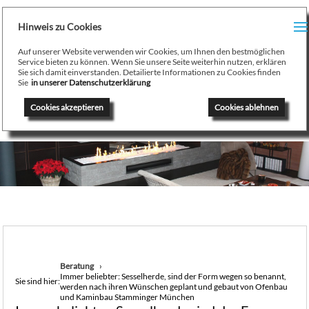
H
Hinweis zu Cookies
Menu
PR
Auf unserer Website verwenden wir Cookies, um Ihnen den bestmöglichen
August Stamminger
Service bieten zu können. Wenn Sie unsere Seite weiterhin nutzen, erklären
Sie sich damit einverstanden. Detailierte Informationen zu Cookies finden
Beratung
-
Planung
-
Ausführung
-
Wartung
-
Reparatur
TE
Sie
in unserer Datenschutzerklärung
Ofenbau Kaminbau Gaskamine Kachelofen Heizkamine
Cookies akzeptieren
Cookies ablehnen
SE
K
/
H
G
GA
Beratung
Immer beliebter: Sesselherde, sind der Form wegen so benannt,
N
Sie sind hier:
werden nach ihren Wünschen geplant und gebaut von Ofenbau
und Kaminbau Stamminger München