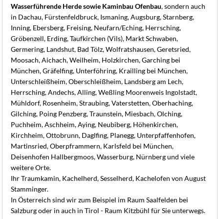
Wasserführende Herde sowie Kaminbau Ofenbau
, sondern auch
in Dachau, Fürstenfeldbruck, Ismaning, Augsburg, Starnberg,
Inning, Ebersberg, Freising, Neufarn/Eching, Herrsching,
Gröbenzell, Erding, Taufkirchen (Vils), Markt Schwaben,
Germering, Landshut, Bad Tölz, Wolfratshausen, Geretsried,
Moosach, Aichach, Weilheim, Holzkirchen, Garching bei
München, Gräfelfing, Unterföhring, Krailling bei München,
Unterschleißheim, Oberschleißheim, Landsberg am Lech,
Herrsching, Andechs, Alling, Weßling Moorenweis Ingolstadt,
Mühldorf, Rosenheim, Straubing, Vaterstetten, Oberhaching,
Gilching, Poing Penzberg, Traunstein, Miesbach, Olching,
Puchheim, Aschheim, Aying, Neubiberg, Höhenkirchen,
Kirchheim, Ottobrunn, Daglfing, Planegg, Unterpfaffenhofen,
Martinsried, Oberpframmern, Karlsfeld bei München,
Deisenhofen Hallbergmoos, Wasserburg, Nürnberg und viele
weitere Orte.
Ihr Traumkamin, Kachelherd, Sesselherd, Kachelofen von August
Stamminger.
In Österreich sind wir zum Beispiel im Raum Saalfelden bei
Salzburg oder in auch in Tirol - Raum Kitzbühl für Sie unterwegs.