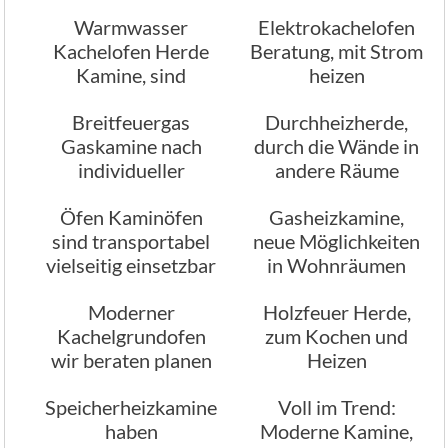
Warmwasser
Elektrokachelofen
Kachelofen Herde
Beratung, mit Strom
Kamine, sind
heizen
leistungsfähig
Breitfeuergas
Durchheizherde,
Gaskamine nach
durch die Wände in
individueller
andere Räume
Planung
heizen
Öfen Kaminöfen
Gasheizkamine,
sind transportabel
neue Möglichkeiten
vielseitig einsetzbar
in Wohnräumen
Moderner
Holzfeuer Herde,
Kachelgrundofen
zum Kochen und
wir beraten planen
Heizen
bauen
Speicherheizkamine
Voll im Trend:
haben
Moderne Kamine,