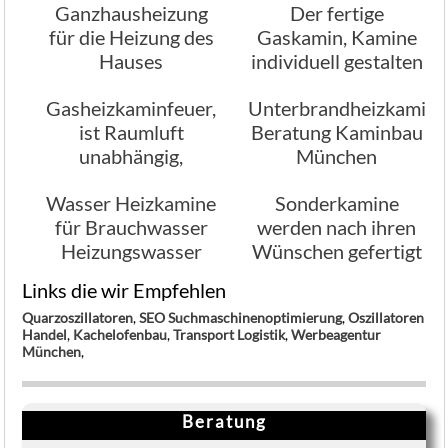
Ganzhausheizung
Der fertige
für die Heizung des
Gaskamin, Kamine
Hauses
individuell gestalten
Gasheizkaminfeuer,
Unterbrandheizkamine
ist Raumluft
Beratung Kaminbau
unabhängig,
München
Beratung
Wasser Heizkamine
Sonderkamine
für Brauchwasser
werden nach ihren
Heizungswasser
Wünschen gefertigt
Links die wir Empfehlen
Quarzoszillatoren
,
SEO Suchmaschinenoptimierung
,
Oszillatoren
Handel
,
Kachelofenbau
,
Transport Logistik
,
Werbeagentur
München
,
Beratung