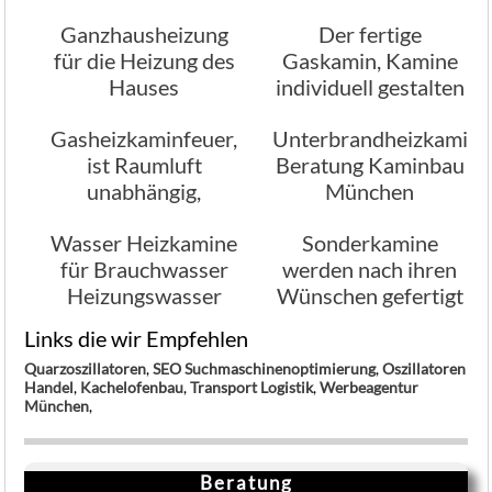
Ausführung
Ganzhausheizung
Der fertige
für die Heizung des
Gaskamin, Kamine
Hauses
individuell gestalten
Gasheizkaminfeuer,
Unterbrandheizkamine
ist Raumluft
Beratung Kaminbau
unabhängig,
München
Beratung
Wasser Heizkamine
Sonderkamine
für Brauchwasser
werden nach ihren
Heizungswasser
Wünschen gefertigt
Links die wir Empfehlen
Quarzoszillatoren
,
SEO Suchmaschinenoptimierung
,
Oszillatoren
Handel
,
Kachelofenbau
,
Transport Logistik
,
Werbeagentur
München
,
Beratung