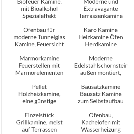
Biofeuer Kamine,
Moderne und
mit Bioalkohol
Extravagante
Spezialeffekt
Terrassenkamine
Kamine
mit Holz od.
Ofenbau für
Karo Kamine
Gasfeuer
moderne Tunnelglas
Heizkamine Öfen
Kamine, Feuersicht
Herdkamine
durch 2 Räume
Kachelofen
Marmorkamine
Moderne
Feuerstellen mit
Edelstahlschornsteine,
Marmorelementen
außen montiert,
wenn kein
Pellet
Bausatzkamine
Schornsteinabzu
Holzheizkamine,
Bausatz Kamine
vorhanden ist
eine günstige
zum Selbstaufbau
Holzfeuertechnik
Einzelstück
Ofenbau,
Grillkamine, meist
Kachelofen mit
auf Terrassen
Wasserheizung