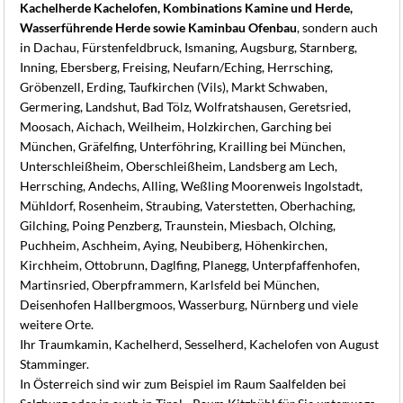
Kachelherde Kachelofen, Kombinations Kamine und Herde,
Wasserführende Herde sowie Kaminbau Ofenbau
, sondern auch
in Dachau, Fürstenfeldbruck, Ismaning, Augsburg, Starnberg,
Inning, Ebersberg, Freising, Neufarn/Eching, Herrsching,
Gröbenzell, Erding, Taufkirchen (Vils), Markt Schwaben,
Germering, Landshut, Bad Tölz, Wolfratshausen, Geretsried,
Moosach, Aichach, Weilheim, Holzkirchen, Garching bei
München, Gräfelfing, Unterföhring, Krailling bei München,
Unterschleißheim, Oberschleißheim, Landsberg am Lech,
Herrsching, Andechs, Alling, Weßling Moorenweis Ingolstadt,
Mühldorf, Rosenheim, Straubing, Vaterstetten, Oberhaching,
Gilching, Poing Penzberg, Traunstein, Miesbach, Olching,
Puchheim, Aschheim, Aying, Neubiberg, Höhenkirchen,
Kirchheim, Ottobrunn, Daglfing, Planegg, Unterpfaffenhofen,
Martinsried, Oberpframmern, Karlsfeld bei München,
Deisenhofen Hallbergmoos, Wasserburg, Nürnberg und viele
weitere Orte.
Ihr Traumkamin, Kachelherd, Sesselherd, Kachelofen von August
Stamminger.
In Österreich sind wir zum Beispiel im Raum Saalfelden bei