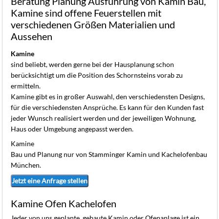
Beratung Planung Ausführung von Kamin Bau,
K
Kamine sind offene Feuerstellen mit
verschiedenen Größen Materialien und
Aussehen
Kamine
sind beliebt, werden gerne bei der Hausplanung schon
berücksichtigt um die Position des Schornsteins vorab zu
ermitteln.
Kamine gibt es in großer Auswahl, den verschiedensten Designs,
für die verschiedensten Ansprüche. Es kann für den Kunden fast
jeder Wunsch realisiert werden und der jeweiligen Wohnung,
Haus oder Umgebung angepasst werden.
Kamine
Bau und Planung nur von Stamminger Kamin und Kachelofenbau
München.
Jetzt eine Anfrage stellen
Kamine Ofen Kachelofen
Jeder von uns geplante, gebaute Kamin oder Ofenanlage ist ein