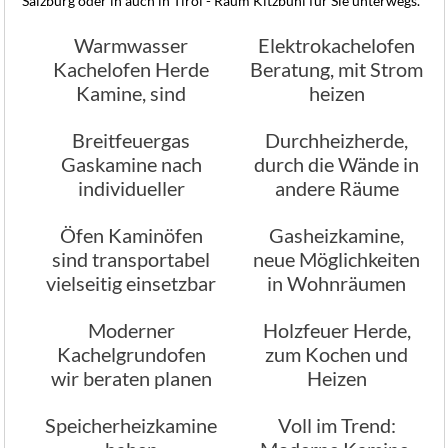
Salzburg oder in auch in Tirol - Raum Kitzbühl für Sie unterwegs.
Warmwasser
Elektrokachelofen
Kachelofen Herde
Beratung, mit Strom
Kamine, sind
heizen
leistungsfähig
Breitfeuergas
Durchheizherde,
Gaskamine nach
durch die Wände in
individueller
andere Räume
Planung
heizen
Öfen Kaminöfen
Gasheizkamine,
sind transportabel
neue Möglichkeiten
vielseitig einsetzbar
in Wohnräumen
Moderner
Holzfeuer Herde,
Kachelgrundofen
zum Kochen und
wir beraten planen
Heizen
bauen
Speicherheizkamine
Voll im Trend: