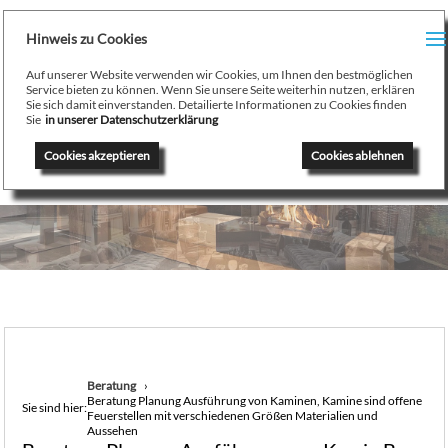
H
Hinweis zu Cookies
Menu
PR
Auf unserer Website verwenden wir Cookies, um Ihnen den bestmöglichen
August Stamminger
Service bieten zu können. Wenn Sie unsere Seite weiterhin nutzen, erklären
Sie sich damit einverstanden. Detailierte Informationen zu Cookies finden
Beratung
-
Planung
-
Ausführung
-
Wartung
-
Reparatur
TE
Sie
in unserer Datenschutzerklärung
Ofenbau Kaminbau Gaskamine Kachelofen Heizkamine
Cookies akzeptieren
Cookies ablehnen
SE
K
/
H
G
GA
Beratung
Beratung Planung Ausführung von Kaminen, Kamine sind offene
N
Sie sind hier:
Feuerstellen mit verschiedenen Größen Materialien und
Aussehen