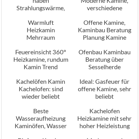
haben
Moderne Kamine,
Strahlungswärme,
verschiedene
wir beraten
Designs
Warmluft
Offene Kamine,
Heizkamin
Kaminbau Beratung
Mehrraum
Planung Kamine
Heizkamin
Feuereinsicht 360°
Ofenbau Kaminbau
Warmwasserteil
Heizkamine, rundum
Beratung über
Kamin Trend
Sesselherde
Kachelöfen Kamin
Ideal: Gasfeuer für
Kachelofen: sind
offene Kamine, sehr
wieder beliebt
beliebt
Beste
Kachelofen
Wasseraufheizung
Heizkamine mit sehr
Kaminöfen, Wasser
hoher Heizleistung
Heizung