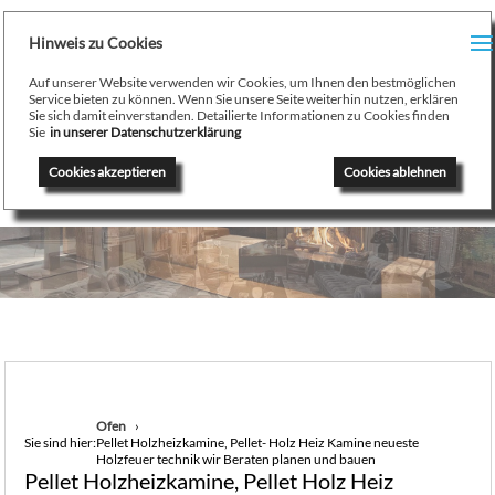
H
Hinweis zu Cookies
Menu
PR
Auf unserer Website verwenden wir Cookies, um Ihnen den bestmöglichen
August Stamminger
Service bieten zu können. Wenn Sie unsere Seite weiterhin nutzen, erklären
Sie sich damit einverstanden. Detailierte Informationen zu Cookies finden
Beratung
-
Planung
-
Ausführung
-
Wartung
-
Reparatur
TE
Sie
in unserer Datenschutzerklärung
Ofenbau Kaminbau Gaskamine Kachelofen Heizkamine
Cookies akzeptieren
Cookies ablehnen
SE
K
/
H
G
GA
Ofen
Sie sind hier:
Pellet Holzheizkamine, Pellet- Holz Heiz Kamine neueste
N
Holzfeuer technik wir Beraten planen und bauen
Pellet Holzheizkamine, Pellet Holz Heiz