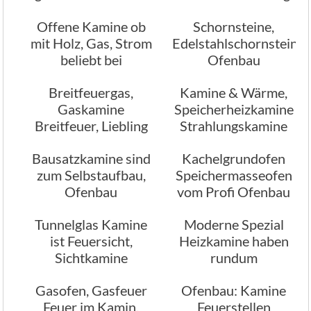
zum Grillen vom
Offene Kamine ob
Schornsteine,
Ofenbau
mit Holz, Gas, Strom
Edelstahlschornstein
beliebt bei
Ofenbau
Architekten
Breitfeuergas,
Kamine & Wärme,
Gaskamine
Speicherheizkamine
Breitfeuer, Liebling
Strahlungskamine
der
Bausatzkamine sind
Kachelgrundofen
Innenarchitekten
zum Selbstaufbau,
Speichermasseofen
Ofenbau
vom Profi Ofenbau
Tunnelglas Kamine
Moderne Spezial
ist Feuersicht,
Heizkamine haben
Sichtkamine
rundum
Dursichtkamine
Feuereinsicht,
Gasofen, Gasfeuer
Ofenbau: Kamine
Ofenbau
Feuer im Kamin,
Feuerstellen