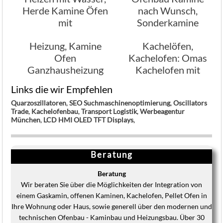
Herde Kamine Öfen
nach Wunsch,
mit
Sonderkamine
Wasseraufheizung
Wunschkamine
Heizung, Kamine
Kachelöfen,
Traumkamine
Ofen
Kachelofen: Omas
Ganzhausheizung
Kachelofen mit
im Ofenbau
moderner Technik
Links die wir Empfehlen
Quarzoszillatoren
,
SEO Suchmaschinenoptimierung
,
Oscillators
Trade
,
Kachelofenbau
,
Transport Logistik
,
Werbeagentur
München
,
LCD HMI OLED TFT Displays
,
Beratung
Beratung
Wir beraten Sie über die Möglichkeiten der Integration von
einem Gaskamin, offenen Kaminen, Kachelofen, Pellet Ofen in
Ihre Wohnung oder Haus, sowie generell über den modernen und
technischen Ofenbau - Kaminbau und Heizungsbau. Über 30