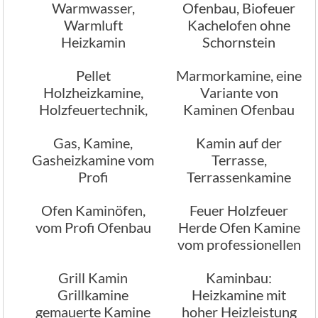
Warmwasser,
Ofenbau, Biofeuer
Warmluft
Kachelofen ohne
Heizkamin
Schornstein
Warmluftofen
Pellet
Marmorkamine, eine
Warmluftherd
Holzheizkamine,
Variante von
Holzfeuertechnik,
Kaminen Ofenbau
Ofenbau
Gas, Kamine,
Kamin auf der
Gasheizkamine vom
Terrasse,
Profi
Terrassenkamine
Ofenbauexperten
Terrassengrillkamine,
Ofen Kaminöfen,
Feuer Holzfeuer
Gartengrillkamine
vom Profi Ofenbau
Herde Ofen Kamine
vom professionellen
Ofenbau
Grill Kamin
Kaminbau:
Grillkamine
Heizkamine mit
gemauerte Kamine
hoher Heizleistung