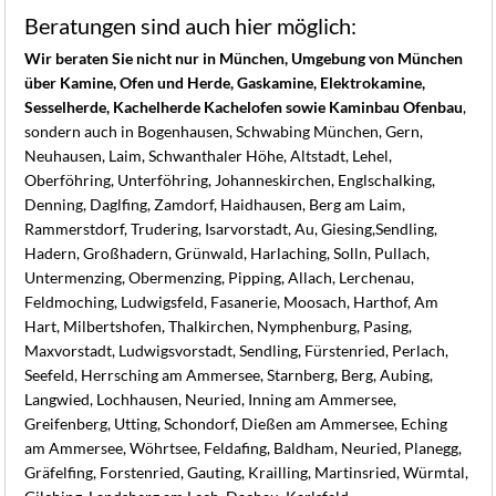
Beratungen sind auch hier möglich:
Wir beraten Sie nicht nur in München, Umgebung von München
über Kamine, Ofen und Herde, Gaskamine, Elektrokamine,
Sesselherde, Kachelherde Kachelofen sowie Kaminbau Ofenbau
,
sondern auch in Bogenhausen, Schwabing München, Gern,
Neuhausen, Laim, Schwanthaler Höhe, Altstadt, Lehel,
Oberföhring, Unterföhring, Johanneskirchen, Englschalking,
Denning, Daglfing, Zamdorf, Haidhausen, Berg am Laim,
Rammerstdorf, Trudering, Isarvorstadt, Au, Giesing,Sendling,
Hadern, Großhadern, Grünwald, Harlaching, Solln, Pullach,
Untermenzing, Obermenzing, Pipping, Allach, Lerchenau,
Feldmoching, Ludwigsfeld, Fasanerie, Moosach, Harthof, Am
Hart, Milbertshofen, Thalkirchen, Nymphenburg, Pasing,
Maxvorstadt, Ludwigsvorstadt, Sendling, Fürstenried, Perlach,
Seefeld, Herrsching am Ammersee, Starnberg, Berg, Aubing,
Langwied, Lochhausen, Neuried, Inning am Ammersee,
Greifenberg, Utting, Schondorf, Dießen am Ammersee, Eching
am Ammersee, Wöhrtsee, Feldafing, Baldham, Neuried, Planegg,
Gräfelfing, Forstenried, Gauting, Krailling, Martinsried, Würmtal,