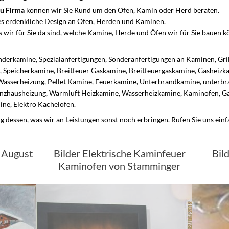
u Firma
können wir Sie Rund um den Ofen, Kamin oder Herd beraten.
es erdenkliche Design an Ofen, Herden und Kaminen.
s wir für Sie da sind, welche Kamine, Herde und Öfen wir für Sie bauen 
nderkamine, Spezialanfertigungen, Sonderanfertigungen an Kaminen, Gri
 Speicherkamine, Breitfeuer Gaskamine, Breitfeuergaskamine, Gasheizk
 Wasserheizung, Pellet Kamine, Feuerkamine, Unterbrandkamine, unter
nzhausheizung, Warmluft Heizkamine, Wasserheizkamine, Kaminofen, Ga
ne, Elektro Kachelofen.
ug dessen, was wir an Leistungen sonst noch erbringen. Rufen Sie uns einf
n August
Bilder Elektrische Kaminfeuer
Bil
Kaminofen von Stamminger