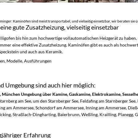
nger: Kaminöfen sind meist transportabel, und vielseitig einsetzbar, wir beraten sie
ine gute Zusatzheizung, vielseitig einsetzbar
illigofen bis hin zum hochwertige vollautomatischen Heizgerät zu haben
immer eine effektive Zusatzheizung. Kaminöfen gibt es auch als hochwer
peckstein und auch aus Keramik.
sten, Modelle, Ausführungen
nd Umgebung sind auch hier möglich:
n, München Umgebung über Kamine, Gaskamine, Elektrokamine, Sesselh
 Starnberg am See, um den Starnberger See, Feldafing am Starnberger Se
ing am Ammersee, Schondorf am Ammersee, Inning am Ammersee, Dieß
Icking, Straßlach-Dingharting, Baierbrunn, Weßling, Krailling, Planegg, G
jähriger Erfahrung