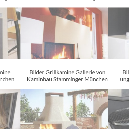
amine
Bilder Grillkamine Gallerie von
Bi
ünchen
Kaminbau Stamminger München
ung