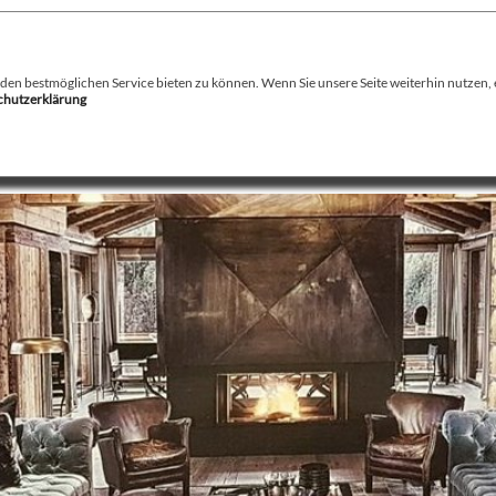
August Stamminger
Beratung
-
Planung
-
Ausführung
-
Wartung
-
Reparatur
Ofenbau Kaminbau Gaskamine Kachelofen Heizkamine
n bestmöglichen Service bieten zu können. Wenn Sie unsere Seite weiterhin nutzen, er
schutzerklärung
echnik
Service
Kamin / Herde
Gaskamine
Galerie