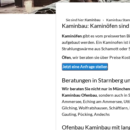
Sie sind hier:
Kaminbau
Kaminbau Stammi
Kaminbau: Kaminöfen sind e
Kaminöfen
gibt es vom preiswerten B
aufgebaut werden. Ein Kaminofen ist 
Strahlungswärme aus Schamott oder S
Öfen
, wir beraten sie über Preise Ko
Jetzt eine Anfrage stellen
Beratungen in Starnberg u
Wir beraten Sie nicht nur in Münche
Kaminbau Ofenbau
, sondern auch in
Ammersee, Eching am Ammersee, Utt
Gilching, Wolfratshausen, Schäftlarn, 
Gauting, Pöcking, Andechs
Ofenbau Kaminbau mit lang