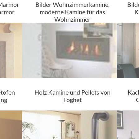
 Marmor
Bilder Wohnzimmerkamine,
Bild
armor
moderne Kamine für das
K
Wohnzimmer
etofen
Holz Kamine und Pellets von
Kach
ung
Foghet
G