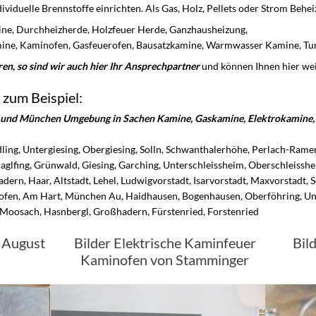
ividuelle Brennstoffe einrichten. Als Gas, Holz, Pellets oder Strom Behei
e, Durchheizherde, Holzfeuer Herde, Ganzhausheizung,
ne, Kaminofen, Gasfeuerofen, Bausatzkamine, Warmwasser Kamine, Tunn
en, so sind wir auch hier Ihr Ansprechpartner
und können Ihnen hier wei
 zum Beispiel:
n und München Umgebung in Sachen Kamine, Gaskamine, Elektrokamine, 
ing, Untergiesing, Obergiesing, Solln, Schwanthalerhöhe, Perlach-Ramer
glfing, Grünwald, Giesing, Garching, Unterschleissheim, Oberschleisshe
ern, Haar, Altstadt, Lehel, Ludwigvorstadt, Isarvorstadt, Maxvorstadt,
fen, Am Hart, München Au, Haidhausen, Bogenhausen, Oberföhring, Unt
 Moosach, Hasnbergl, Großhadern, Fürstenried, Forstenried
n August
Bilder Elektrische Kaminfeuer
Bil
Kaminofen von Stamminger