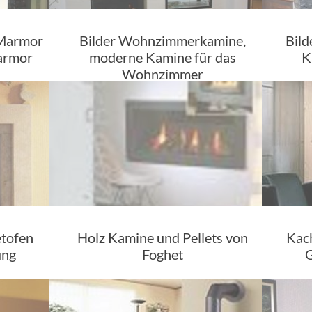
 Marmor
Bilder Wohnzimmerkamine,
Bild
armor
moderne Kamine für das
K
Wohnzimmer
etofen
Holz Kamine und Pellets von
Kach
ung
Foghet
G