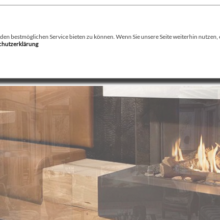
August Stamminger
Beratung
-
Planung
-
Ausführung
-
Wartung
-
Reparatur
Ofenbau Kaminbau Gaskamine Kachelofen Heizkamine
n bestmöglichen Service bieten zu können. Wenn Sie unsere Seite weiterhin nutzen, er
schutzerklärung
echnik
Service
Kamin / Herde
Gaskamine
Galerie