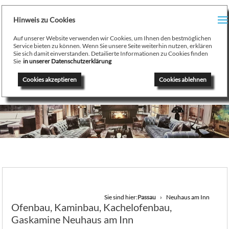
H
Hinweis zu Cookies
Menu
PR
Auf unserer Website verwenden wir Cookies, um Ihnen den bestmöglichen
August Stamminger
Service bieten zu können. Wenn Sie unsere Seite weiterhin nutzen, erklären
Sie sich damit einverstanden. Detailierte Informationen zu Cookies finden
Beratung
-
Planung
-
Ausführung
-
Wartung
-
Reparatur
TE
Sie
in unserer Datenschutzerklärung
Ofenbau Kaminbau Gaskamine Kachelofen Heizkamine
Cookies akzeptieren
Cookies ablehnen
SE
K
/
H
G
GA
Sie sind hier:
Passau
Neuhaus am Inn
Ofenbau, Kaminbau, Kachelofenbau,
N
Gaskamine Neuhaus am Inn