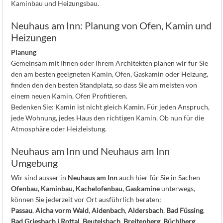
Kaminbau und Heizungsbau.
Neuhaus am Inn: Planung von Ofen, Kamin und
Heizungen
Planung
Gemeinsam mit Ihnen oder Ihrem Architekten planen wir für Sie
den am besten geeigneten Kamin, Ofen, Gaskamin oder Heizung,
finden den den besten Standplatz, so dass Sie am meisten von
einem neuen Kamin, Ofen Profitieren.
Bedenken Sie: Kamin ist nicht gleich Kamin. Für jeden Anspruch,
jede Wohnung, jedes Haus den richtigen Kamin. Ob nun für die
Atmosphäre oder Heizleistung.
Neuhaus am Inn und Neuhaus am Inn
Umgebung
Wir sind ausser in
Neuhaus am Inn
auch hier für Sie in Sachen
Ofenbau, Kaminbau, Kachelofenbau, Gaskamine
unterwegs,
können Sie jederzeit vor Ort ausführlich beraten:
Passau
,
Aicha vorm Wald
,
Aidenbach
,
Aldersbach
,
Bad Füssing
,
Bad Griesbach i.Rottal
,
Beutelsbach
,
Breitenberg
,
Büchlberg
,