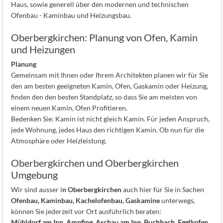
Haus, sowie generell über den modernen und technischen
Ofenbau - Kaminbau und Heizungsbau.
Oberbergkirchen: Planung von Ofen, Kamin
und Heizungen
Planung
Gemeinsam mit Ihnen oder Ihrem Architekten planen wir für Sie
den am besten geeigneten Kamin, Ofen, Gaskamin oder Heizung,
finden den den besten Standplatz, so dass Sie am meisten von
einem neuen Kamin, Ofen Profitieren.
Bedenken Sie: Kamin ist nicht gleich Kamin. Für jeden Anspruch,
jede Wohnung, jedes Haus den richtigen Kamin. Ob nun für die
Atmosphäre oder Heizleistung.
Oberbergkirchen und Oberbergkirchen
Umgebung
Wir sind ausser i
n Oberbergkirchen
auch hier für Sie in Sachen
Ofenbau, Kaminbau, Kachelofenbau, Gaskamine
unterwegs,
können Sie jederzeit vor Ort ausführlich beraten:
Mühldorf am Inn
,
Ampfing
,
Aschau am Inn
,
Buchbach
,
Egglkofen
,