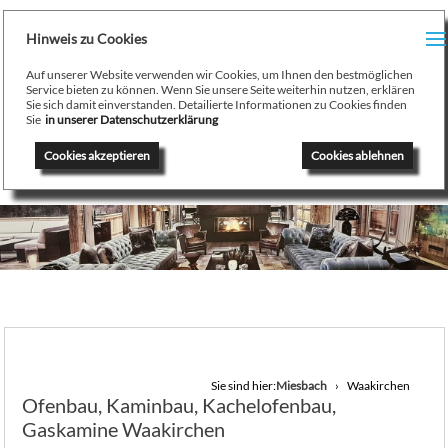
H
Hinweis zu Cookies
Menu
PR
Auf unserer Website verwenden wir Cookies, um Ihnen den bestmöglichen
August Stamminger
Service bieten zu können. Wenn Sie unsere Seite weiterhin nutzen, erklären
Sie sich damit einverstanden. Detailierte Informationen zu Cookies finden
Beratung
-
Planung
-
Ausführung
-
Wartung
-
Reparatur
TE
Sie
in unserer Datenschutzerklärung
Ofenbau Kaminbau Gaskamine Kachelofen Heizkamine
Cookies akzeptieren
Cookies ablehnen
SE
K
/
H
G
GA
Sie sind hier:
Miesbach
Waakirchen
Ofenbau, Kaminbau, Kachelofenbau,
N
Gaskamine Waakirchen