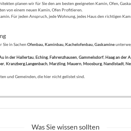
tekten planen wir für Sie den am besten geeigneten Kamin, Ofen, Gaska
sten von einem neuen Kamin, Ofen Profitieren.
 Kamin. Für jeden Anspruch, jede Wohnung, jedes Haus den richtigen Kam
ung
ür Sie in Sachen
Ofenbau, Kaminbau, Kachelofenbau, Gaskamine
unterweg
Au in der Hallertau
,
Eching
,
Fahrenzhausen
,
Gammelsdorf
,
Haag an der 
per
,
Kranzberg
,
Langenbach
,
Marzling
,
Mauern
,
Moosburg
,
Nandlstadt
,
Ne
en und Gemeinden, die hier nicht gelistet sind.
Was Sie wissen sollten