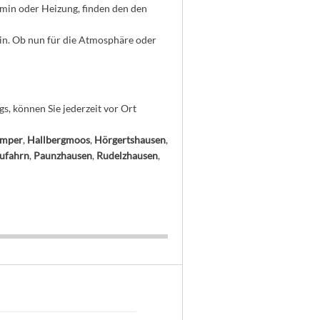
min oder Heizung, finden den den
in. Ob nun für die Atmosphäre oder
s, können Sie jederzeit vor Ort
Amper
,
Hallbergmoos
,
Hörgertshausen
,
ufahrn
,
Paunzhausen
,
Rudelzhausen
,