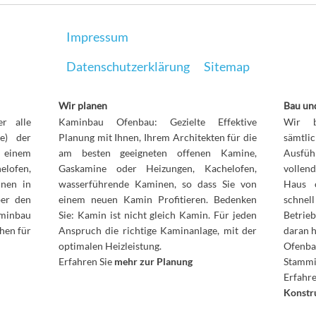
Impressum
Datenschutzerklärung
Sitemap
Wir planen
Bau und
r alle
Kaminbau Ofenbau: Gezielte Effektive
Wir b
le) der
Planung mit Ihnen, Ihrem Architekten für die
sämt
n einem
am besten geeigneten offenen Kamine,
Ausfüh
elofen,
Gaskamine oder Heizungen, Kachelofen,
vollen
inen in
wasserführende Kaminen, so dass Sie von
Haus 
ber den
einem neuen Kamin Profitieren. Bedenken
schnel
aminbau
Sie: Kamin ist nicht gleich Kamin. Für jeden
Betrie
hen für
Anspruch die richtige Kaminanlage, mit der
daran 
optimalen Heizleistung.
Ofenb
Erfahren Sie
mehr zur Planung
Stammi
Erfah
Konstr