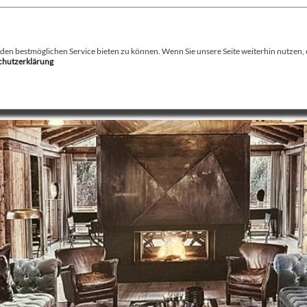
August Stamminger
Beratung
-
Planung
-
Ausführung
-
Wartung
-
Reparatur
Ofenbau Kaminbau Gaskamine Kachelofen Heizkamine
n bestmöglichen Service bieten zu können. Wenn Sie unsere Seite weiterhin nutzen, er
schutzerklärung
echnik
Service
Kamin / Herde
Gaskamine
Galerie