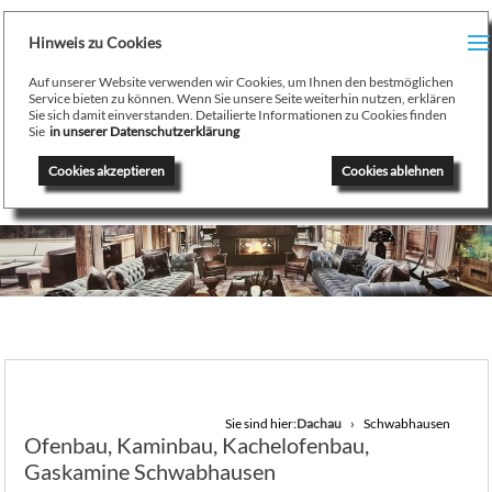
H
Hinweis zu Cookies
Menu
PR
Auf unserer Website verwenden wir Cookies, um Ihnen den bestmöglichen
August Stamminger
Service bieten zu können. Wenn Sie unsere Seite weiterhin nutzen, erklären
Sie sich damit einverstanden. Detailierte Informationen zu Cookies finden
Beratung
-
Planung
-
Ausführung
-
Wartung
-
Reparatur
TE
Sie
in unserer Datenschutzerklärung
Ofenbau Kaminbau Gaskamine Kachelofen Heizkamine
Cookies akzeptieren
Cookies ablehnen
SE
K
/
H
G
GA
Sie sind hier:
Dachau
Schwabhausen
Ofenbau, Kaminbau, Kachelofenbau,
N
Gaskamine Schwabhausen