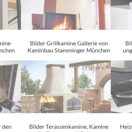
amine
Bilder Grillkamine Gallerie von
Bi
ünchen
Kaminbau Stamminger München
ung
r den
Bilder Terassenkamine, Kamine
Heiz