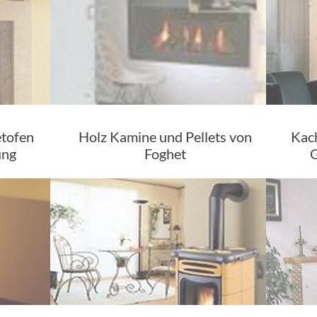
etofen
Holz Kamine und Pellets von
Kach
ung
Foghet
G