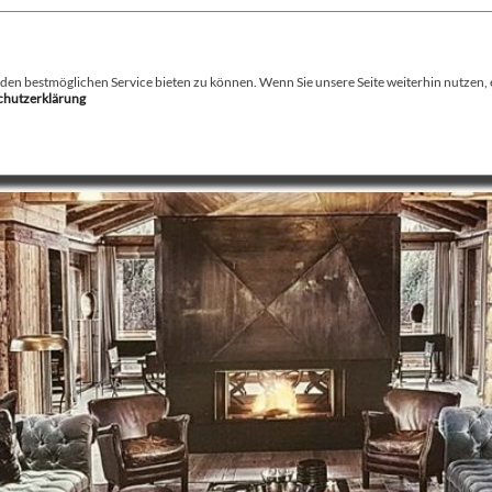
August Stamminger
Beratung
-
Planung
-
Ausführung
-
Wartung
-
Reparatur
Ofenbau Kaminbau Gaskamine Kachelofen Heizkamine
n bestmöglichen Service bieten zu können. Wenn Sie unsere Seite weiterhin nutzen, er
schutzerklärung
echnik
Service
Kamin / Herde
Gaskamine
Galerie