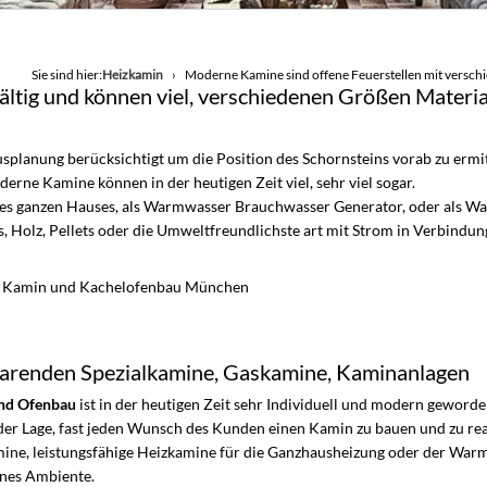
Sie sind hier:
Heizkamin
Moderne Kamine sind offene Feuerstellen mit versc
ältig und können viel, verschiedenen Größen Materi
usplanung berücksichtigt um die Position des Schornsteins vorab zu ermi
rne Kamine können in der heutigen Zeit viel, sehr viel sogar.
des ganzen Hauses, als Warmwasser Brauchwasser Generator, oder als Wa
, Holz, Pellets oder die Umweltfreundlichste art mit Strom in Verbindun
r Kamin und Kachelofenbau München
sparenden Spezialkamine, Gaskamine, Kaminanlagen
nd Ofenbau
ist in der heutigen Zeit sehr Individuell und modern gewor
n der Lage, fast jeden Wunsch des Kunden einen Kamin zu bauen und zu rea
e, leistungsfähige Heizkamine für die Ganzhausheizung oder der War
önes Ambiente.