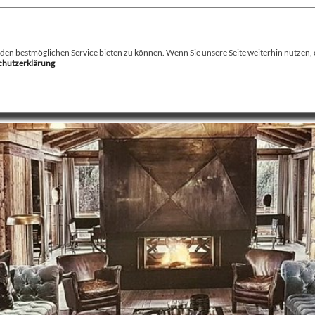
August Stamminger
Beratung
-
Planung
-
Ausführung
-
Wartung
-
Reparatur
Ofenbau Kaminbau Gaskamine Kachelofen Heizkamine
n bestmöglichen Service bieten zu können. Wenn Sie unsere Seite weiterhin nutzen, er
schutzerklärung
echnik
Service
Kamin / Herde
Gaskamine
Galerie