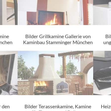
amine
Bilder Grillkamine Gallerie von
Bi
ünchen
Kaminbau Stamminger München
ung
r den
Bilder Terassenkamine, Kamine
Heiz