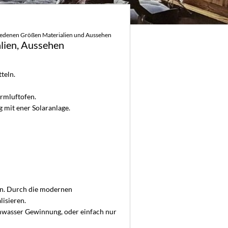
hiedenen Größen Materialien und Aussehen
alien, Aussehen
tteln.
rmluftofen.
g mit ener Solaranlage.
den. Durch die modernen
lisieren.
mwasser Gewinnung, oder einfach nur