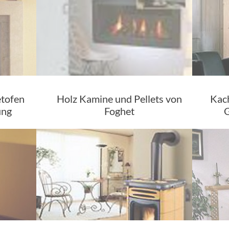
etofen
Holz Kamine und Pellets von
Kach
ung
Foghet
G