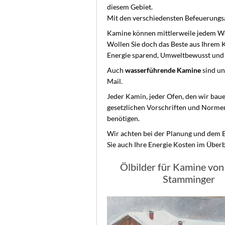
diesem Gebiet.
Mit den verschiedensten Befeuerungsar
Kamine können mittlerweile jedem Wo
Wollen Sie doch das Beste aus Ihrem 
Energie sparend, Umweltbewusst und Ef
Auch
wasserführende Kamine
sind un
Mail.
Jeder Kamin, jeder Ofen, den wir bauen
gesetzlichen Vorschriften und Normen
benötigen.
Wir achten bei der Planung und dem B
Sie auch Ihre Energie Kosten im Überb
Ölbilder für Kamine vo
Stamminger