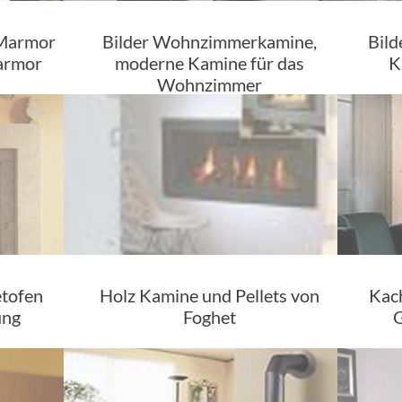
 Marmor
Bilder Wohnzimmerkamine,
Bild
armor
moderne Kamine für das
K
Wohnzimmer
etofen
Holz Kamine und Pellets von
Kach
ung
Foghet
G