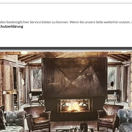
August Stamminger
Beratung
-
Planung
-
Ausführung
-
Wartung
-
Reparatur
Ofenbau Kaminbau Gaskamine Kachelofen Heizkamine
n bestmöglichen Service bieten zu können. Wenn Sie unsere Seite weiterhin nutzen, er
schutzerklärung
echnik
Service
Kamin / Herde
Gaskamine
Galerie