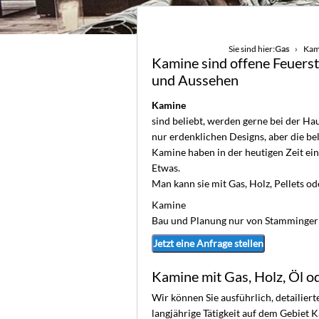
Sie sind hier:
Gas
Kami
Kamine sind offene Feuerste
und Aussehen
Kamine
sind beliebt, werden gerne bei der Ha
nur erdenklichen Designs, aber die be
Kamine haben in der heutigen Zeit e
Etwas.
Man kann sie mit Gas, Holz, Pellets od
Kamine
Bau und Planung nur von Stamminge
Jetzt eine Anfrage stellen
Kamine mit Gas, Holz, Öl o
Wir können Sie ausführlich, detailier
langjährige Tätigkeit auf dem Gebiet