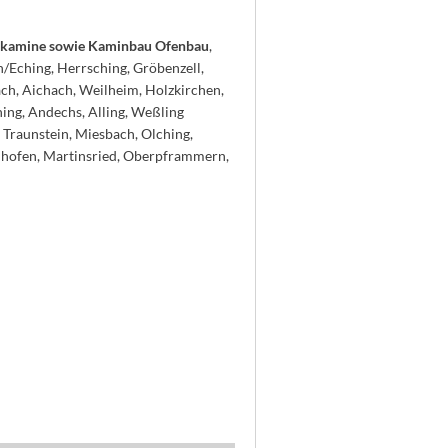
eizkamine sowie Kaminbau Ofenbau
,
n/Eching, Herrsching, Gröbenzell,
ach, Aichach, Weilheim, Holzkirchen,
hing, Andechs, Alling, Weßling
 Traunstein, Miesbach, Olching,
nhofen, Martinsried, Oberpframmern,