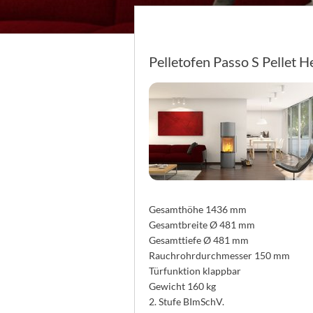
Pelletofen Passo S Pellet 
Gesamthöhe 1436 mm
Gesamtbreite Ø 481 mm
Gesamttiefe Ø 481 mm
Rauchrohrdurchmesser 150 mm
Türfunktion klappbar
Gewicht 160 kg
2. Stufe BImSchV.