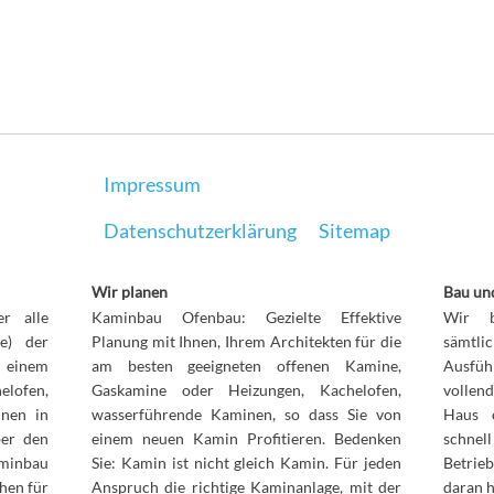
Impressum
Datenschutzerklärung
Sitemap
Wir planen
Bau und
r alle
Kaminbau Ofenbau: Gezielte Effektive
Wir b
le) der
Planung mit Ihnen, Ihrem Architekten für die
sämt
n einem
am besten geeigneten offenen Kamine,
Ausfüh
elofen,
Gaskamine oder Heizungen, Kachelofen,
vollen
inen in
wasserführende Kaminen, so dass Sie von
Haus 
ber den
einem neuen Kamin Profitieren. Bedenken
schnel
aminbau
Sie: Kamin ist nicht gleich Kamin. Für jeden
Betrie
hen für
Anspruch die richtige Kaminanlage, mit der
daran 