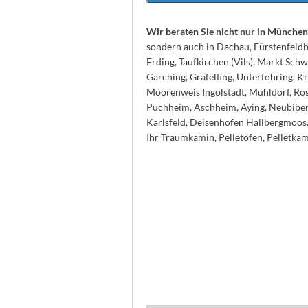
Wir beraten Sie nicht nur in Münche
sondern auch in Dachau, Fürstenfeldbr
Erding, Taufkirchen (Vils), Markt Sch
Garching, Gräfelfing, Unterföhring, K
Moorenweis Ingolstadt, Mühldorf, Rose
Puchheim, Aschheim, Aying, Neubiber
Karlsfeld, Deisenhofen Hallbergmoos,
Ihr Traumkamin, Pelletofen, Pelletka