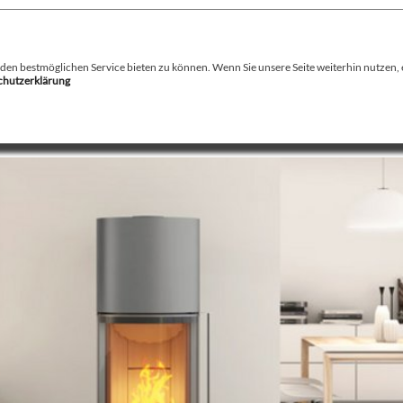
August Stamminger
Beratung
-
Planung
-
Ausführung
-
Wartung
-
Reparatur
Ofenbau Kaminbau Gaskamine Kachelofen Heizkamine
n bestmöglichen Service bieten zu können. Wenn Sie unsere Seite weiterhin nutzen, er
schutzerklärung
echnik
Service
Kamin / Herde
Gaskamine
Galerie