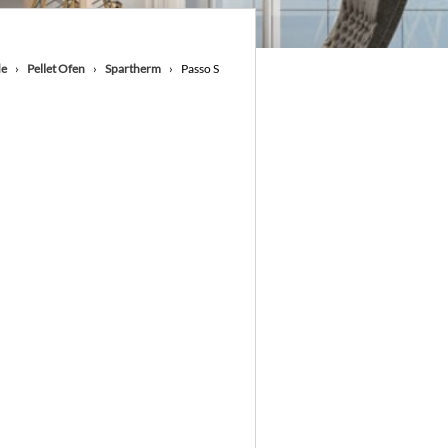
de
Pellet Ofen
Spartherm
Passo S