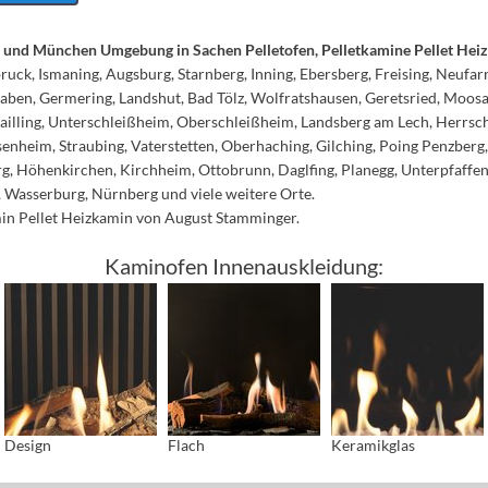
n und München Umgebung in Sachen Pelletofen, Pelletkamine Pellet H
uck, Ismaning, Augsburg, Starnberg, Inning, Ebersberg, Freising, Neufar
waben, Germering, Landshut, Bad Tölz, Wolfratshausen, Geretsried, Moos
railling, Unterschleißheim, Oberschleißheim, Landsberg am Lech, Herrsc
nheim, Straubing, Vaterstetten, Oberhaching, Gilching, Poing Penzberg,
g, Höhenkirchen, Kirchheim, Ottobrunn, Daglfing, Planegg, Unterpfaffe
 Wasserburg, Nürnberg und viele weitere Orte.
min Pellet Heizkamin von August Stamminger.
Kaminofen Innenauskleidung:
Design
Flach
Keramikglas