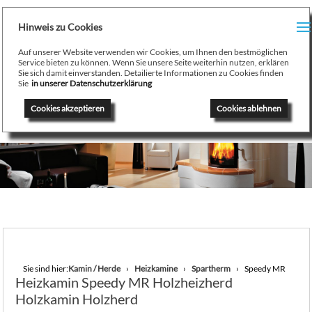
H
Hinweis zu Cookies
Menu
PR
Auf unserer Website verwenden wir Cookies, um Ihnen den bestmöglichen
August Stamminger
Service bieten zu können. Wenn Sie unsere Seite weiterhin nutzen, erklären
Sie sich damit einverstanden. Detailierte Informationen zu Cookies finden
Beratung
-
Planung
-
Ausführung
-
Wartung
-
Reparatur
TE
Sie
in unserer Datenschutzerklärung
Ofenbau Kaminbau Gaskamine Kachelofen Heizkamine
Cookies akzeptieren
Cookies ablehnen
SE
K
/
H
G
GA
Sie sind hier:
Kamin / Herde
Heizkamine
Spartherm
Speedy MR
Heizkamin Speedy MR Holzheizherd
N
Holzkamin Holzherd