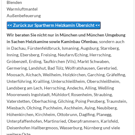
Blenden
Warmluftmantel
Außenbefeuerung
<< Zurück zur Spartherm Heizkamin Übersicht <<
Wir beraten Sie nicht nur in München und München Umgebung
in Sachen Heizkamine sowie Kaminbau Ofenbau
, sondern auch
in Dachau, Fürstenfeldbruck, Ismaning, Augsburg, Starnberg,
Inning, Ebersberg, Freising, Neufarn/Eching, Herrsching,
Gröbenzell, Erding, Taufkirchen (Vils), Markt Schwaben,
Germering, Landshut, Bad Tölz, Wolfratshausen, Geretsried,
Moosach, Aichach, Weilheim, Holzkirchen, Garching, Gräfelfing,
Unterföhring, Krailling, Unterschleißheim, Oberschleißheim,
Landsberg am Lech, Herrsching, Andechs, Alling, Weßling
Moorenweis Ingolstadt, Mühldorf, Rosenheim, Straubing,
Vaterstetten, Oberhaching, Gilching, Poing Penzberg, Traunstein,
Miesbach, Olching, Puchheim, Aschheim, Aying, Neubiberg,
Höhenkirchen, Kirchheim, Ottobrunn, Daglfing, Planegg,
Unterpfaffenhofen, Martinsried, Oberpframmern, Karlsfeld,
Deisenhofen Hallbergmoos, Wasserburg, Nürnberg und viele
weitere Orte.