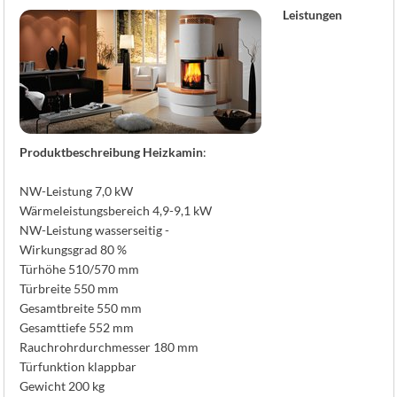
K
Leistungen
Produktbeschreibung Heizkamin
:
NW-Leistung 7,0 kW
Wärmeleistungsbereich 4,9-9,1 kW
NW-Leistung wasserseitig -
Wirkungsgrad 80 %
Türhöhe 510/570 mm
Türbreite 550 mm
Gesamtbreite 550 mm
Gesamttiefe 552 mm
Rauchrohrdurchmesser 180 mm
Türfunktion klappbar
Gewicht 200 kg