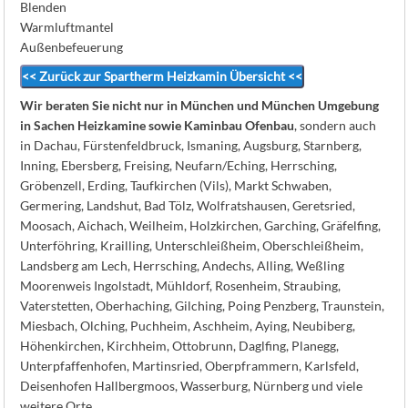
Blenden
Warmluftmantel
Außenbefeuerung
<< Zurück zur Spartherm Heizkamin Übersicht <<
Wir beraten Sie nicht nur in München und München Umgebung
in Sachen Heizkamine sowie Kaminbau Ofenbau
, sondern auch
in Dachau, Fürstenfeldbruck, Ismaning, Augsburg, Starnberg,
Inning, Ebersberg, Freising, Neufarn/Eching, Herrsching,
Gröbenzell, Erding, Taufkirchen (Vils), Markt Schwaben,
Germering, Landshut, Bad Tölz, Wolfratshausen, Geretsried,
Moosach, Aichach, Weilheim, Holzkirchen, Garching, Gräfelfing,
Unterföhring, Krailling, Unterschleißheim, Oberschleißheim,
Landsberg am Lech, Herrsching, Andechs, Alling, Weßling
Moorenweis Ingolstadt, Mühldorf, Rosenheim, Straubing,
Vaterstetten, Oberhaching, Gilching, Poing Penzberg, Traunstein,
Miesbach, Olching, Puchheim, Aschheim, Aying, Neubiberg,
Höhenkirchen, Kirchheim, Ottobrunn, Daglfing, Planegg,
Unterpfaffenhofen, Martinsried, Oberpframmern, Karlsfeld,
Deisenhofen Hallbergmoos, Wasserburg, Nürnberg und viele
weitere Orte.