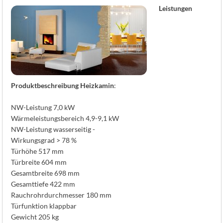
K
Leistungen
Produktbeschreibung Heizkamin
:
NW-Leistung 7,0 kW
Wärmeleistungsbereich 4,9-9,1 kW
NW-Leistung wasserseitig -
Wirkungsgrad > 78 %
Türhöhe 517 mm
Türbreite 604 mm
Gesamtbreite 698 mm
Gesamttiefe 422 mm
Rauchrohrdurchmesser 180 mm
Türfunktion klappbar
Gewicht 205 kg