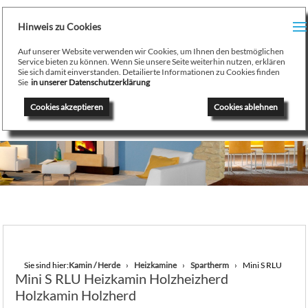
H
Hinweis zu Cookies
Menu
PR
Auf unserer Website verwenden wir Cookies, um Ihnen den bestmöglichen
August Stamminger
Service bieten zu können. Wenn Sie unsere Seite weiterhin nutzen, erklären
Sie sich damit einverstanden. Detailierte Informationen zu Cookies finden
Beratung
-
Planung
-
Ausführung
-
Wartung
-
Reparatur
TE
Sie
in unserer Datenschutzerklärung
Ofenbau Kaminbau Gaskamine Kachelofen Heizkamine
Cookies akzeptieren
Cookies ablehnen
SE
K
/
H
G
GA
Sie sind hier:
Kamin / Herde
Heizkamine
Spartherm
Mini S RLU
Mini S RLU Heizkamin Holzheizherd
N
Holzkamin Holzherd