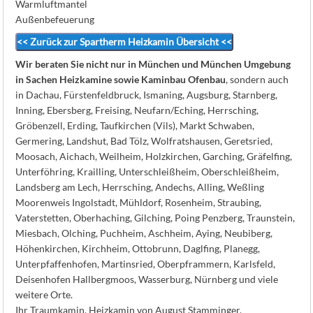
Warmluftmantel
Außenbefeuerung
<< Zurück zur Spartherm Heizkamin Übersicht <<
Wir beraten Sie nicht nur in München und München Umgebung
in Sachen Heizkamine sowie Kaminbau Ofenbau
, sondern auch
in Dachau, Fürstenfeldbruck, Ismaning, Augsburg, Starnberg,
Inning, Ebersberg, Freising, Neufarn/Eching, Herrsching,
Gröbenzell, Erding, Taufkirchen (Vils), Markt Schwaben,
Germering, Landshut, Bad Tölz, Wolfratshausen, Geretsried,
Moosach, Aichach, Weilheim, Holzkirchen, Garching, Gräfelfing,
Unterföhring, Krailling, Unterschleißheim, Oberschleißheim,
Landsberg am Lech, Herrsching, Andechs, Alling, Weßling
Moorenweis Ingolstadt, Mühldorf, Rosenheim, Straubing,
Vaterstetten, Oberhaching, Gilching, Poing Penzberg, Traunstein,
Miesbach, Olching, Puchheim, Aschheim, Aying, Neubiberg,
Höhenkirchen, Kirchheim, Ottobrunn, Daglfing, Planegg,
Unterpfaffenhofen, Martinsried, Oberpframmern, Karlsfeld,
Deisenhofen Hallbergmoos, Wasserburg, Nürnberg und viele
weitere Orte.
Ihr Traumkamin, Heizkamin von August Stamminger.