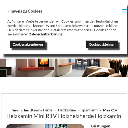
H
Hinweis zu Cookies
Menu
PR
Auf unserer Website verwenden wir Cookies, um Ihnen den bestmöglichen
August Stamminger
Service bieten zu können. Wenn Sie unsere Seite weiterhin nutzen, erklären
Sie sich damit einverstanden. Detailierte Informationen zu Cookies finden
Beratung
-
Planung
-
Ausführung
-
Wartung
-
Reparatur
TE
Sie
in unserer Datenschutzerklärung
Ofenbau Kaminbau Gaskamine Kachelofen Heizkamine
Cookies akzeptieren
Cookies ablehnen
SE
K
/
H
G
GA
Sie sind hier:
Kamin / Herde
Heizkamine
Spartherm
Mini R1V
Heizkamin Mini R1V Holzheizherde Holzkamin
N
Leistungen