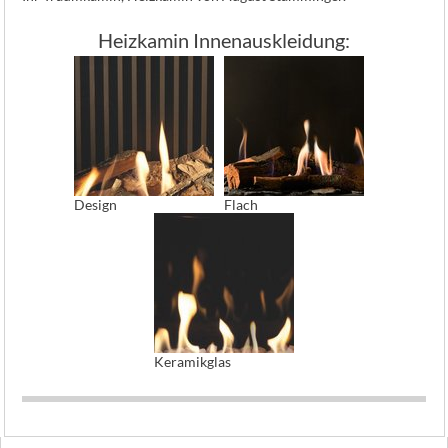
Heizkamin Innenauskleidung:
Design
Flach
Keramikglas