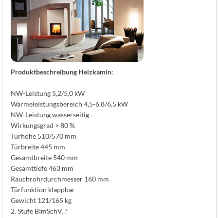
K
Produktbeschreibung Heizkamin
:
NW-Leistung 5,2/5,0 kW
Wärmeleistungsbereich 4,5-6,8/6,5 kW
NW-Leistung wasserseitig -
Wirkungsgrad > 80 %
Türhöhe 510/570 mm
Türbreite 445 mm
Gesamtbreite 540 mm
Gesamttiefe 463 mm
Rauchrohrdurchmesser 160 mm
Türfunktion klappbar
Gewicht 121/165 kg
2. Stufe BImSchV. ?