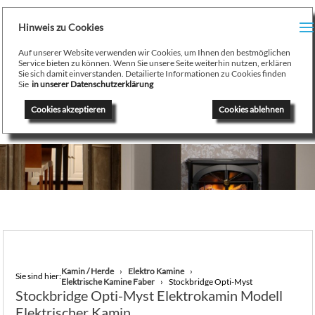
H
Hinweis zu Cookies
Menu
PR
Auf unserer Website verwenden wir Cookies, um Ihnen den bestmöglichen
August Stamminger
Service bieten zu können. Wenn Sie unsere Seite weiterhin nutzen, erklären
Sie sich damit einverstanden. Detailierte Informationen zu Cookies finden
Beratung
-
Planung
-
Ausführung
-
Wartung
-
Reparatur
TE
Sie
in unserer Datenschutzerklärung
Ofenbau Kaminbau Gaskamine Kachelofen Heizkamine
Cookies akzeptieren
Cookies ablehnen
SE
K
/
H
G
GA
Kamin / Herde
Elektro Kamine
Sie sind hier:
Elektrische Kamine Faber
Stockbridge Opti-Myst
N
Stockbridge Opti-Myst Elektrokamin Modell
Elektrischer Kamin