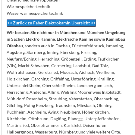
Wärmespeichertechnik
Wasserwärmespeichertechnik
<< Zurück zu Faber Elektrokamin Übersicht <<
Wir beraten Sie nicht nur in München und München Umgebung
in Sachen Elektro Kamine, Elektrische Kamine sowie Kaminbau
Ofenbau
, sondern auch in Dachau, Fürstenfeldbruck, Ismaning,
Augsburg, Starnberg, Inning, Ebersberg, Freising,
Neufarn/Eching, Herrsching, Gröbenzell, Erding, Taufkirchen
(Vils), Markt Schwaben, Germering, Landshut, Bad Tölz,
Wolfratshausen, Geretsried, Moosach, Aichach, Weilheim,
Holzkirchen, Garching, Gräfelfing, Unterföhring, Krailling,
Unterschleißheim, Oberschleißheim, Landsberg am Lech,
Herrsching, Andechs, Alling, Weßling Moorenweis Ingolstadt,
Mühldorf, Rosenheim, Straubing, Vaterstetten, Oberhaching,
Gilching, Poing Penzberg, Traunstein, Miesbach, Olching,
Puchheim, Aschheim, Aying, Neubiberg, Höhenkirchen,
Kirchheim, Ottobrunn, Daglfing, Planegg, Unterpfaffenhofen,
Martinsried, Oberpframmern, Karlsfeld, Deisenhofen
Hallbergmoos, Wasserburg, Nürnberg und viele weitere Orte.